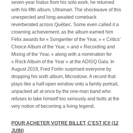
seven-year hiatus from his solo work, he returned
with his fifth album, Ultramarr. The shockwave of this
unexpected and long-awaited comeback
reverberated across Québec. Some even called it a
crowning achievement, as the album earned him
Félix awards for « Songwriter of the Year, » « Critics’
Choice Album of the Year, » and « Recording and
Mixing of the Year, » along with a nomination for
« Rock Album of the Year » at the ADISQ Gala. In
August 2019, Fred Fortin surprised everyone by
dropping his sixth album, Microdose. A record that
plays like a half-open window onto a family portrait,
unpacked all at once by the one-man band who
refuses to take himself too seriously and bolts at the
very notion of becoming a living legend.
POUR ACHETER VOTRE BILLET, C’EST ICI!
(12
JUIN)