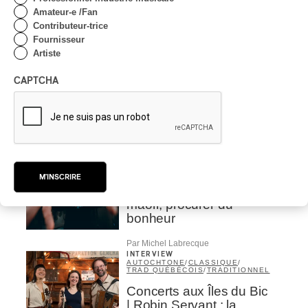
Valérie Milot – Ravel
Amateur-e /Fan
Contributeur-trice
Par Frédéric Cardin
Fournisseur
INTERVIEW
Artiste
CHANSON
/
CLASSIQUE
/
POP
Domaine Forget 2026
CAPTCHA
| Marc Hervieux chante 35
ans de carrière
Par Alexandre Villemaire
INTERVIEW
HIP HOP
/
MAORI TRADITIONAL MUSIC
/
RAP
Présence Autochtone I
M'INSCRIRE
Rei: décoloniser par le rap
maori, procurer du
bonheur
Par Michel Labrecque
INTERVIEW
AUTOCHTONE
/
CLASSIQUE
/
TRAD QUÉBÉCOIS
/
TRADITIONNEL
Concerts aux Îles du Bic
| Robin Servant : la