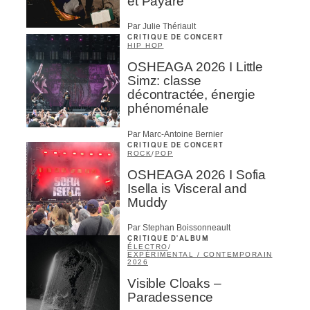
et Payare
Par Julie Thériault
CRITIQUE DE CONCERT
HIP HOP
OSHEAGA 2026 I Little
Simz: classe
décontractée, énergie
phénoménale
Par Marc-Antoine Bernier
CRITIQUE DE CONCERT
ROCK
/
POP
OSHEAGA 2026 I Sofia
Isella is Visceral and
Muddy
Par Stephan Boissonneault
CRITIQUE D'ALBUM
ÉLECTRO
/
EXPÉRIMENTAL / CONTEMPORAIN
2026
Visible Cloaks –
Paradessence