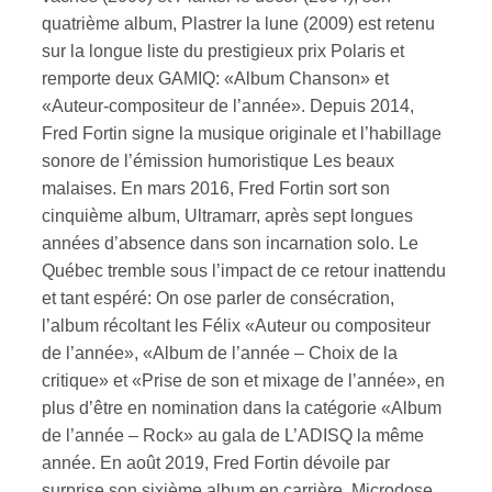
quatrième album, Plastrer la lune (2009) est retenu
sur la longue liste du prestigieux prix Polaris et
ires
remporte deux GAMIQ: «Album Chanson» et
n
«Auteur-compositeur de l’année». Depuis 2014,
Fred Fortin signe la musique originale et l’habillage
lité
sonore de l’émission humoristique Les beaux
malaises. En mars 2016, Fred Fortin sort son
cinquième album, Ultramarr, après sept longues
années d’absence dans son incarnation solo. Le
Québec tremble sous l’impact de ce retour inattendu
et tant espéré: On ose parler de consécration,
l’album récoltant les Félix «Auteur ou compositeur
de l’année», «Album de l’année – Choix de la
critique» et «Prise de son et mixage de l’année», en
plus d’être en nomination dans la catégorie «Album
de l’année – Rock» au gala de L’ADISQ la même
année. En août 2019, Fred Fortin dévoile par
surprise son sixième album en carrière, Microdose.