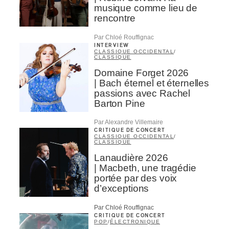
musique comme lieu de
rencontre
Par Chloé Rouffignac
INTERVIEW
CLASSIQUE OCCIDENTAL
/
CLASSIQUE
Domaine Forget 2026
| Bach éternel et éternelles
passions avec Rachel
Barton Pine
Par Alexandre Villemaire
CRITIQUE DE CONCERT
CLASSIQUE OCCIDENTAL
/
CLASSIQUE
Lanaudière 2026
| Macbeth, une tragédie
portée par des voix
d’exceptions
Par Chloé Rouffignac
CRITIQUE DE CONCERT
POP
/
ÉLECTRONIQUE