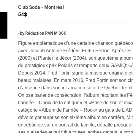
Club Soda
- Montréal
54$
· by
Rédaction PAN M 360
Figure emblématique d’une certaine chanson québécoise
avec Joseph Antoine Frédéric Fortin Perron. Après le
(2000) et Planter le décor (2004), son quatrième album, 
du prestigieux prix Polaris et remporte deux GAMIQ: 
Depuis 2014, Fred Fortin signe la musique originale et
beaux malaises. En mars 2016, Fred Fortin sort son c
d’absence dans son incarnation solo. Le Québec tremble
On ose parler de consécration, l’album récoltant les 
l’année – Choix de la critique» et «Prise de son et mi
catégorie «Album de l’année – Rock» au gala de L’AD
dévoile par surprise son sixième album en carrière, M
entrebâillée sur un portrait de famille, déballé presqu
ses niaiseries et qui fuit à toutes jambes devant la pro