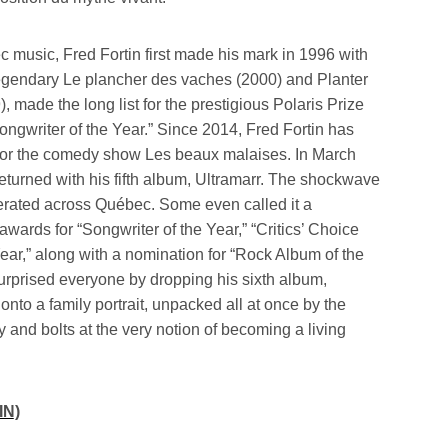
ec music, Fred Fortin first made his mark in 1996 with
legendary Le plancher des vaches (2000) and Planter
), made the long list for the prestigious Polaris Prize
writer of the Year.” Since 2014, Fred Fortin has
for the comedy show Les beaux malaises. In March
returned with his fifth album, Ultramarr. The shockwave
rated across Québec. Some even called it a
ards for “Songwriter of the Year,” “Critics’ Choice
ear,” along with a nomination for “Rock Album of the
urprised everyone by dropping his sixth album,
onto a family portrait, unpacked all at once by the
 and bolts at the very notion of becoming a living
IN)