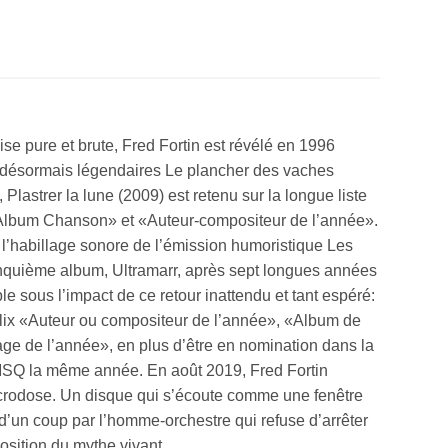
 pure et brute, Fred Fortin est révélé en 1996
s désormais légendaires Le plancher des vaches
Plastrer la lune (2009) est retenu sur la longue liste
«Album Chanson» et «Auteur-compositeur de l’année».
 l’habillage sonore de l’émission humoristique Les
inquième album, Ultramarr, après sept longues années
 sous l’impact de ce retour inattendu et tant espéré:
Félix «Auteur ou compositeur de l’année», «Album de
xage de l’année», en plus d’être en nomination dans la
ISQ la même année. En août 2019, Fred Fortin
icrodose. Un disque qui s’écoute comme une fenêtre
e d’un coup par l’homme-orchestre qui refuse d’arrêter
position du mythe vivant.