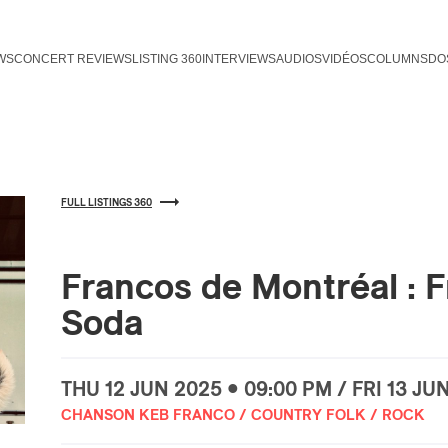
WS
CONCERT REVIEWS
LISTING 360
INTERVIEWS
AUDIOS
VIDÉOS
COLUMNS
DO
FULL LISTINGS 360
Francos de Montréal : F
Soda
THU
12 JUN
2025 • 09:00 PM / FRI
13 JU
CHANSON KEB FRANCO / COUNTRY FOLK / ROCK