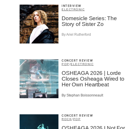
INTERVIEW
ELECTRONIC
Domesicle Series: The
Story of Sister Zo
By Ariel Rutherford
CONCERT REVIEW
POP
/
ELECTRONIC
OSHEAGA 2026 | Lorde
Closes Osheaga Wired to
Her Own Heartbeat
By Stephan Boissonneault
CONCERT REVIEW
ROCK
/
POP
OSHEAGA 2026 I Not For