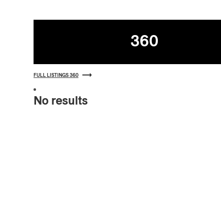
Listings
360
FULL LISTINGS 360
No results