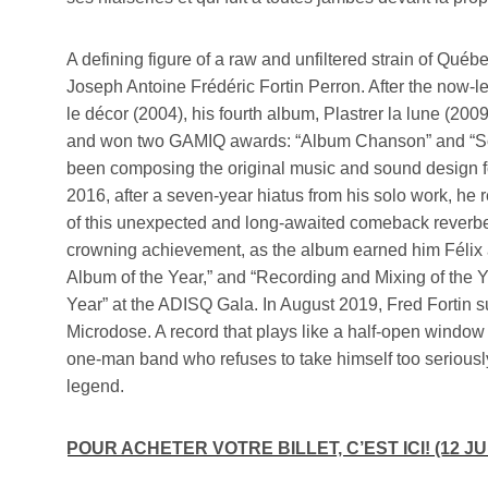
A defining figure of a raw and unfiltered strain of Québ
Joseph Antoine Frédéric Fortin Perron. After the now-
le décor (2004), his fourth album, Plastrer la lune (2009
and won two GAMIQ awards: “Album Chanson” and “Song
been composing the original music and sound design 
2016, after a seven-year hiatus from his solo work, he 
of this unexpected and long-awaited comeback reverbe
crowning achievement, as the album earned him Félix aw
Album of the Year,” and “Recording and Mixing of the Y
Year” at the ADISQ Gala. In August 2019, Fred Fortin s
Microdose. A record that plays like a half-open window 
one-man band who refuses to take himself too seriously
legend.
POUR ACHETER VOTRE BILLET, C’EST ICI!
(12 JU