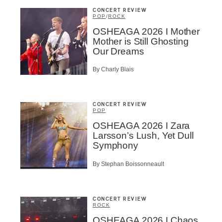
CONCERT REVIEW
POP
/
ROCK
OSHEAGA 2026 I Mother
Mother is Still Ghosting
Our Dreams
By Charly Blais
CONCERT REVIEW
POP
OSHEAGA 2026 I Zara
Larsson’s Lush, Yet Dull
Symphony
By Stephan Boissonneault
CONCERT REVIEW
ROCK
OSHEAGA 2026 I Chaos