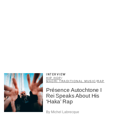
INTERVIEW
HIP HOP
/
MAORI TRADITIONAL MUSIC
/
RAP
Présence Autochtone I
Rei Speaks About His
‘Haka’ Rap
By Michel Labrecque