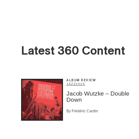
First Na
Type of 
Latest 360 Content
Afic
Musi
Fan
Cont
Prov
Artis
ALBUM REVIEW
JAZZ
2026
Jacob Wutzke – Double
CAPTCH
Down
By Frédéric Cardin
SU