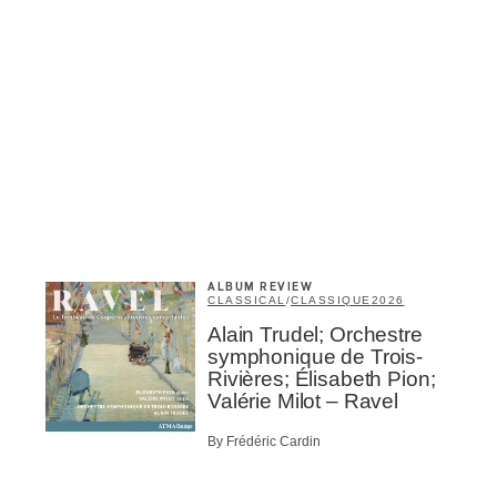
me
*
Last Name
*
Suscribers
ionados
c Industry Professionnal
ributor
ider
t
ALBUM REVIEW
CLASSICAL
/
CLASSIQUE
2026
Alain Trudel; Orchestre
A
symphonique de Trois-
Rivières; Élisabeth Pion;
Valérie Milot – Ravel
By Frédéric Cardin
BSCRIBE