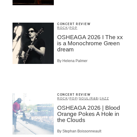
CONCERT REVIEW
ROCK
/
POP
OSHEAGA 2026 I The xx
is a Monochrome Green
dream
By Helena Palmer
CONCERT REVIEW
ROCK
/
POP
/
SOUL/R&B
/
JAZZ
OSHEAGA 2026 | Blood
Orange Pokes A Hole in
the Clouds
By Stephan Boissonneault