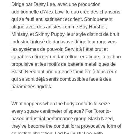
Dirigé par Dusty Lee, avec une production
additionnelle d’Alex Low, le duo crée des chansons
ires
qui se faufilent, satirisent et crient. Soniquement
n
aligné avec des artistes comme Boy Harsher,
Ministry, et Skinny Puppy, leur style distinct de bruit
lité
industriel infusé de darkwave dirige leur rage vers
les systèmes de pouvoir. Servis à l’état brut et
capables d’inciter un dancefloor erratique, la techno
propulsive et les motifs de batterie métalliques de
Slash Need ont une urgence familière à tous ceux
qui se sont déjà sentis combustibles face à des
paramètres rigides.
What happens when the body contorts to seize
every square centimeter of space? For Toronto-
based industrial performance group Slash Need,
they’ve become the conduit for a provocative form of
collective liberation. Led by Dusty Lee, with