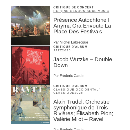
CRITIQUE DE CONCERT
POP
/
INDIGENOUS SOUL MUSIC
Présence Autochtone I
Anyma Ora Envoute La
Place Des Festivals
Par Michel Labrecque
CRITIQUE D'ALBUM
JAZZ
2026
Jacob Wutzke – Double
Down
Par Frédéric Cardin
CRITIQUE D'ALBUM
CLASSIQUE OCCIDENTAL
/
CLASSIQUE
2026
Alain Trudel; Orchestre
symphonique de Trois-
Rivières; Élisabeth Pion;
Valérie Milot – Ravel
Par Frédéric Cardin