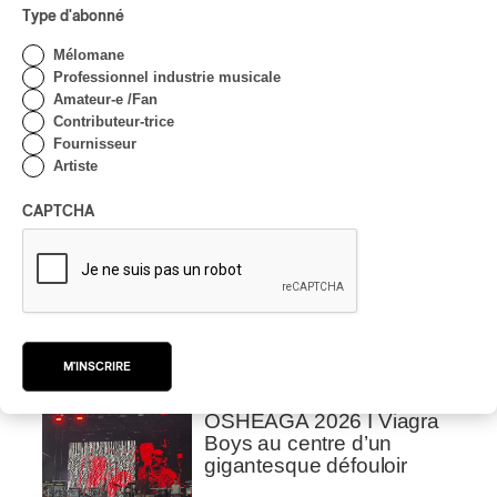
Type d'abonné
Par Alexandre Villemaire
CRITIQUE DE CONCERT
CLASSIQUE OCCIDENTAL
/
Mélomane
CLASSIQUE
Professionnel industrie musicale
Lanaudière 2026
Amateur-e /Fan
| Macbeth, une tragédie
Contributeur-trice
portée par des voix
Fournisseur
d’exceptions
Artiste
Par Chloé Rouffignac
CAPTCHA
CRITIQUE DE CONCERT
ROCK
/
POP
OSHEAGA 2026 I Not For
Radio se réincarne sur la
scène de la Forêt
Par Stephan Boissonneault
M'INSCRIRE
CRITIQUE DE CONCERT
ROCK
OSHEAGA 2026 I Viagra
Boys au centre d’un
gigantesque défouloir