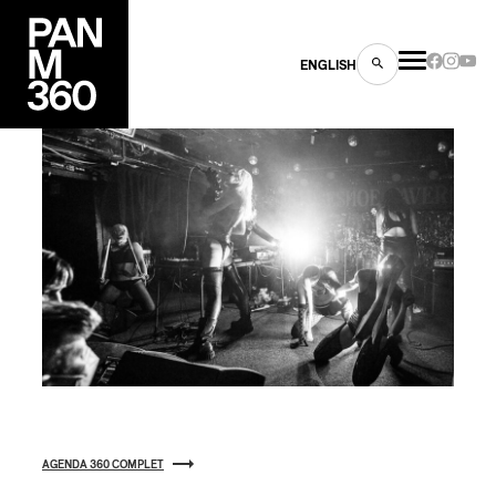
ENGLISH
es
s
AGENDA 360 COMPLET
ns