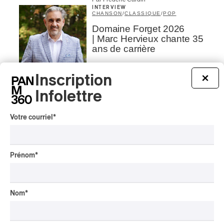
INTERVIEW
CHANSON
/
CLASSIQUE
/
POP
Domaine Forget 2026
| Marc Hervieux chante 35
ans de carrière
Par Alexandre Villemaire
Inscription
INTERVIEW
×
AUTOCHTONE
/
CLASSIQUE
/
TRAD QUÉBÉCOIS
/
TRADITIONNEL
Infolettre
Concerts aux Îles du Bic
| Robin Servant : la
Votre courriel
*
musique comme lieu de
rencontre
Par Chloé Rouffignac
Prénom
*
INTERVIEW
CLASSIQUE OCCIDENTAL
/
CLASSIQUE
Domaine Forget 2026
Nom
*
| Bach éternel et éternelles
passions avec Rachel
Barton Pine