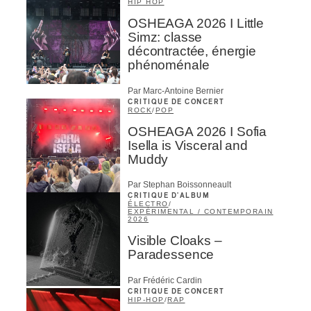
HIP HOP
OSHEAGA 2026 I Little
Simz: classe
décontractée, énergie
phénoménale
Par Marc-Antoine Bernier
CRITIQUE DE CONCERT
ROCK
/
POP
OSHEAGA 2026 I Sofia
Isella is Visceral and
Muddy
Par Stephan Boissonneault
CRITIQUE D'ALBUM
ÉLECTRO
/
EXPÉRIMENTAL / CONTEMPORAIN
2026
Visible Cloaks –
Paradessence
Par Frédéric Cardin
CRITIQUE DE CONCERT
HIP-HOP
/
RAP