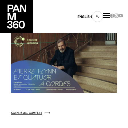
ENGLISH
es
s
AGENDA 360 COMPLET
ns