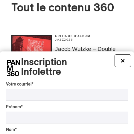
Tout le contenu 360
CRITIQUE D'ALBUM
JAZZ
2026
Jacob Wutzke – Double
Down
Inscription
×
Par Frédéric Cardin
Infolettre
CRITIQUE D'ALBUM
CLASSIQUE OCCIDENTAL
/
CLASSIQUE
2026
Votre courriel
*
Alain Trudel; Orchestre
symphonique de Trois-
Rivières; Élisabeth Pion;
Prénom
*
Valérie Milot – Ravel
Par Frédéric Cardin
INTERVIEW
Nom
*
CHANSON
/
CLASSIQUE
/
POP