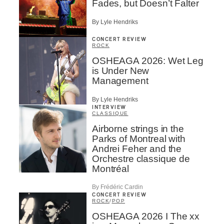
Fades, but Doesn’t Falter
By Lyle Hendriks
CONCERT REVIEW
ROCK
OSHEAGA 2026: Wet Leg
is Under New
Management
By Lyle Hendriks
INTERVIEW
CLASSIQUE
Airborne strings in the
Parks of Montreal with
Andrei Feher and the
Orchestre classique de
Montréal
By Frédéric Cardin
CONCERT REVIEW
ROCK
/
POP
OSHEAGA 2026 I The xx