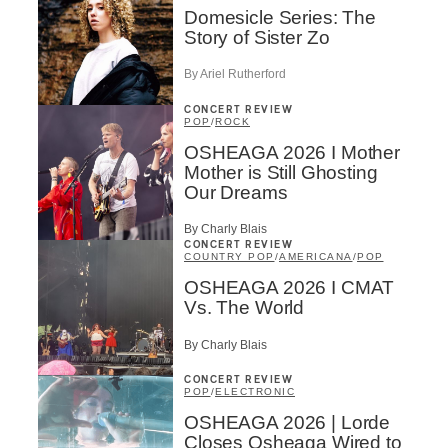
Domesicle Series: The
Story of Sister Zo
By Ariel Rutherford
CONCERT REVIEW
POP
/
ROCK
OSHEAGA 2026 I Mother
Mother is Still Ghosting
Our Dreams
By Charly Blais
CONCERT REVIEW
COUNTRY POP
/
AMERICANA
/
POP
OSHEAGA 2026 I CMAT
Vs. The World
By Charly Blais
CONCERT REVIEW
POP
/
ELECTRONIC
OSHEAGA 2026 | Lorde
Closes Osheaga Wired to