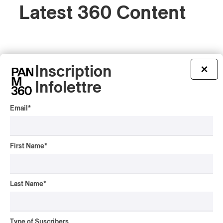
Latest 360 Content
INTERVIEW
CENTRAL ASIA
/
Inscription
×
MUSIQUES DU MONDE
Infolettre
Orientalys 2026 | Alex
Iskandar: Ambassador of
Central Asian Traditions in
Email
*
Montreal
By Frédéric Cardin
CONCERT REVIEW
First Name
*
POP
/
INDIGENOUS PEOPLES
/
INDIGENOUS SOUL MUSIC
Présence Autochtone I
Anyma Ora Captivates
Last Name
*
Place Des Festivals
By Michel Labrecque
ALBUM REVIEW
Type of Suscribers
JAZZ
2026