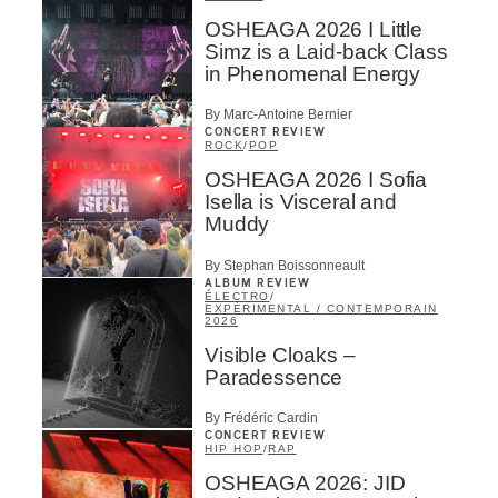
OSHEAGA 2026 I Little
Simz is a Laid-back Class
in Phenomenal Energy
By Marc-Antoine Bernier
CONCERT REVIEW
ROCK
/
POP
OSHEAGA 2026 I Sofia
Isella is Visceral and
Muddy
By Stephan Boissonneault
ALBUM REVIEW
ÉLECTRO
/
EXPÉRIMENTAL / CONTEMPORAIN
2026
Visible Cloaks –
Paradessence
By Frédéric Cardin
CONCERT REVIEW
HIP HOP
/
RAP
OSHEAGA 2026: JID