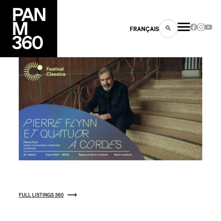
FRANÇAIS
s
ts
FULL LISTINGS 360
ns