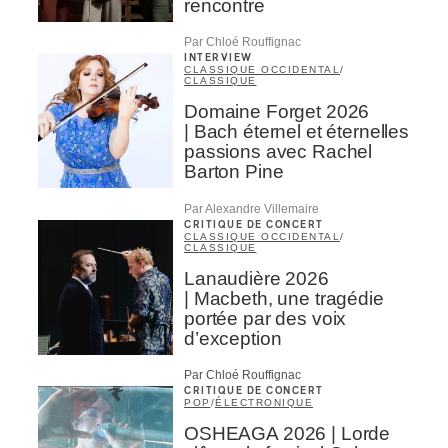
rencontre
Par Chloé Rouffignac
INTERVIEW
CLASSIQUE OCCIDENTAL
/
CLASSIQUE
Domaine Forget 2026
| Bach éternel et éternelles
passions avec Rachel
Barton Pine
Par Alexandre Villemaire
CRITIQUE DE CONCERT
CLASSIQUE OCCIDENTAL
/
CLASSIQUE
Lanaudière 2026
| Macbeth, une tragédie
portée par des voix
d’exception
Par Chloé Rouffignac
CRITIQUE DE CONCERT
POP
/
ÉLECTRONIQUE
OSHEAGA 2026 | Lorde