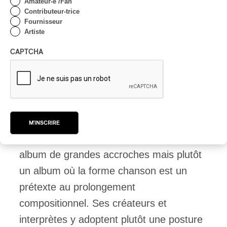
Amateur-e /Fan
de cet album sont rock dans leur
Contributeur-trice
conception –
Under Our Pillows
,
Fournisseur
Artiste
construite sur des mesures composées,
ou
Bending Hektic
, qui évoque une
CAPTCHA
relation malencontreuse avec l’auto.
Chercher le tube ou la chanson rock
idéale dans le cas qui nous occupe, n’est
M'INSCRIRE
pas à propos.
Wall of Eyes
n’est pas un
album de grandes accroches mais plutôt
un album où la forme chanson est un
prétexte au prolongement
compositionnel. Ses créateurs et
interprètes y adoptent plutôt une posture