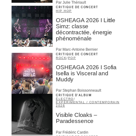
Par Julie Thériault
CRITIQUE DE CONCERT
HIP HOP
OSHEAGA 2026 I Little
Simz: classe
décontractée, énergie
phénoménale
Par Marc-Antoine Bernier
CRITIQUE DE CONCERT
ROCK
/
POP
OSHEAGA 2026 I Sofia
Isella is Visceral and
Muddy
Par Stephan Boissonneault
CRITIQUE D'ALBUM
ÉLECTRO
/
EXPÉRIMENTAL / CONTEMPORAIN
2026
Visible Cloaks –
Paradessence
Par Frédéric Cardin