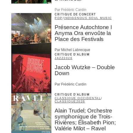
Par Frédéric Cardin
CRITIQUE DE CONCERT
POP
/
INDIGENOUS SOUL MUSIC
Présence Autochtone I
Anyma Ora envoûte la
Place des Festivals
Par Michel Labrecque
CRITIQUE D'ALBUM
JAZZ
2026
Jacob Wutzke – Double
Down
Par Frédéric Cardin
CRITIQUE D'ALBUM
CLASSIQUE OCCIDENTAL
/
CLASSIQUE
2026
Alain Trudel; Orchestre
symphonique de Trois-
Rivières; Élisabeth Pion;
Valérie Milot – Ravel