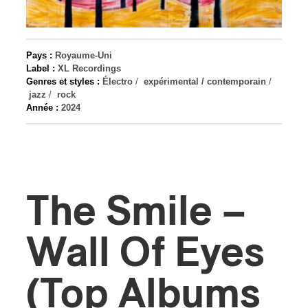
s
Pays :
Royaume-Uni
Label :
XL Recordings
Genres et styles :
Électro
/
expérimental / contemporain
/
jazz
/
rock
Année :
2024
The Smile –
Wall Of Eyes
(Top Albums