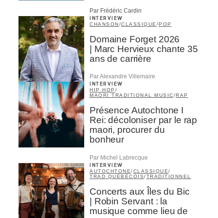
Par Frédéric Cardin
INTERVIEW
CHANSON
/
CLASSIQUE
/
POP
Domaine Forget 2026
| Marc Hervieux chante 35
ans de carrière
Par Alexandre Villemaire
INTERVIEW
HIP HOP
/
MAORI TRADITIONAL MUSIC
/
RAP
Présence Autochtone I
Rei: décoloniser par le rap
maori, procurer du
bonheur
Par Michel Labrecque
INTERVIEW
AUTOCHTONE
/
CLASSIQUE
/
TRAD QUÉBÉCOIS
/
TRADITIONNEL
Concerts aux Îles du Bic
| Robin Servant : la
musique comme lieu de