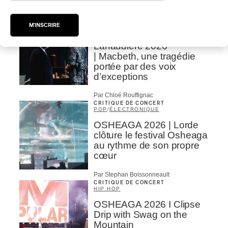
Par Alexandre Villemaire
CRITIQUE DE CONCERT
CLASSIQUE OCCIDENTAL
/
M'INSCRIRE
CLASSIQUE
Lanaudière 2026
| Macbeth, une tragédie
portée par des voix
d’exceptions
Par Chloé Rouffignac
CRITIQUE DE CONCERT
POP
/
ÉLECTRONIQUE
OSHEAGA 2026 | Lorde
clôture le festival Osheaga
au rythme de son propre
cœur
Par Stephan Boissonneault
CRITIQUE DE CONCERT
HIP HOP
OSHEAGA 2026 I Clipse
Drip with Swag on the
Mountain