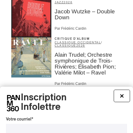
JAZZ
2026
Jacob Wutzke – Double
Down
Par Frédéric Cardin
CRITIQUE D'ALBUM
CLASSIQUE OCCIDENTAL
/
CLASSIQUE
2026
Alain Trudel; Orchestre
symphonique de Trois-
Rivières; Élisabeth Pion;
Valérie Milot – Ravel
Par Frédéric Cardin
INTERVIEW
CHANSON
/
CLASSIQUE
/
POP
Inscription
×
Domaine Forget 2026
Infolettre
| Marc Hervieux chante 35
ans de carrière
Votre courriel
*
Par Alexandre Villemaire
INTERVIEW
HIP HOP
/