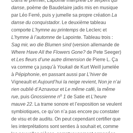
Dans le premier, Lapointe interprète
Le serpent qui
danse
, poème de Baudelaire jadis mis en musique
par Léo Ferré, puis y jumelle sa propre création
La
danse du conquistador
. Le deuxième tableau
comporte
L’hymne au printemps
de Leclerc et
L’hymne à l’automne
de Lapointe. Tableau trois :
Sag mir, wo die Blumen sind
(version allemande de
Where Have All the Flowers Gone?
de Pete Seeger)
et
Les fleurs d’une autre dimension
de Pierre L. Ça
va comme ça jusqu’à
Youkali
de Kurt Weill jumelée
à
Pépiphonie
, en passant aussi par
L’hiver
de
Vigneault et
Aujourd’hui la neige revient
,
Non je n’ai
rien oublié
d’Aznavour et
Le même café, la même
o
rue
, puis
Gnossienne n
1
de Satie et
L’heure
mauve 22
. La trame sonore et l’exposition se veulent
symbiotiques, ce qu’on n’a pas encore pu constater
de visu et de auditu. On peut cependant certifier que
les interprétations sont senties à souhait et, comme