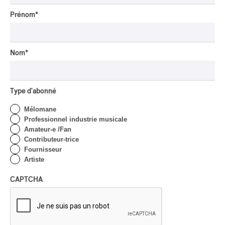
MAORI TRADITIONAL MUSIC
/
RAP
Prénom
*
Présence Autochtone I
Rei: décoloniser par le rap
maori, procurer du
bonheur
Nom
*
Par Michel Labrecque
INTERVIEW
AUTOCHTONE
/
CLASSIQUE
/
TRAD QUÉBÉCOIS
/
TRADITIONNEL
Type d'abonné
Concerts aux Îles du Bic
Mélomane
| Robin Servant : la
Professionnel industrie musicale
musique comme lieu de
Amateur-e /Fan
rencontre
Contributeur-trice
Fournisseur
Par Chloé Rouffignac
Artiste
INTERVIEW
CLASSIQUE OCCIDENTAL
/
CLASSIQUE
CAPTCHA
Domaine Forget 2026
| Bach éternel et éternelles
passions avec Rachel
Barton Pine