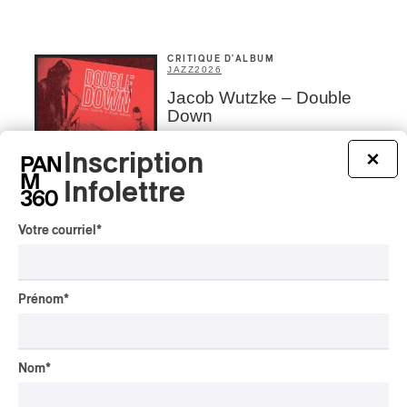
CRITIQUE D'ALBUM
JAZZ
2026
Jacob Wutzke – Double
Down
Par Frédéric Cardin
Inscription
×
CRITIQUE D'ALBUM
Infolettre
CLASSIQUE OCCIDENTAL
/
CLASSIQUE
2026
Alain Trudel; Orchestre
Votre courriel
*
symphonique de Trois-
Rivières; Élisabeth Pion;
Valérie Milot – Ravel
Prénom
*
Par Frédéric Cardin
INTERVIEW
CHANSON
/
CLASSIQUE
/
POP
Nom
*
Domaine Forget 2026
| Marc Hervieux chante 35