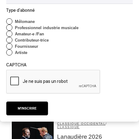
ans de carrière
Type d'abonné
Par Alexandre Villemaire
INTERVIEW
AUTOCHTONE
/
CLASSIQUE
/
Mélomane
TRAD QUÉBÉCOIS
/
TRADITIONNEL
Professionnel industrie musicale
Concerts aux Îles du Bic
Amateur-e /Fan
| Robin Servant : la
Contributeur-trice
musique comme lieu de
Fournisseur
rencontre
Artiste
Par Chloé Rouffignac
CAPTCHA
INTERVIEW
CLASSIQUE OCCIDENTAL
/
CLASSIQUE
Domaine Forget 2026
| Bach éternel et éternelles
passions avec Rachel
Barton Pine
M'INSCRIRE
Par Alexandre Villemaire
CRITIQUE DE CONCERT
CLASSIQUE OCCIDENTAL
/
CLASSIQUE
Lanaudière 2026