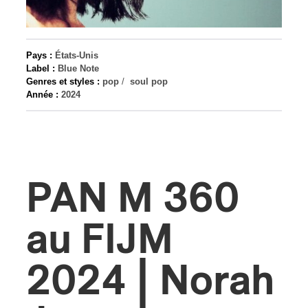
s
Pays :
États-Unis
Label :
Blue Note
Genres et styles :
pop
/
soul pop
Année :
2024
PAN M 360
au FIJM
2024 | Norah