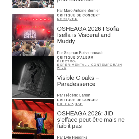
Par Marc-Antoine Bernier
CRITIQUE DE CONCERT
ROCK
/
POP
OSHEAGA 2026 I Sofia
Isella is Visceral and
Muddy
Par Stephan Boissonneault
CRITIQUE D'ALBUM
ÉLECTRO
/
EXPÉRIMENTAL / CONTEMPORAIN
2026
Visible Cloaks –
Paradessence
Par Frédéric Cardin
CRITIQUE DE CONCERT
HIP-HOP
/
RAP
OSHEAGA 2026: JID
s’efface peut-être mais ne
faiblit pas
Par Lyle Hendriks