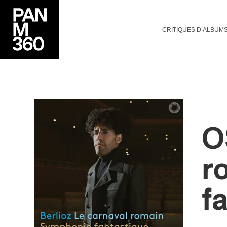
CRITIQUES D’ALBUM
O
r
f