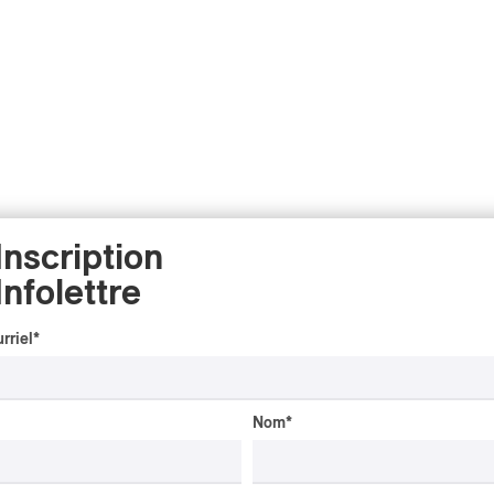
Inscription
Infolettre
rriel
*
Nom
*
CRITIQUE D'ALBUM
CLASSIQUE OCCIDENTAL
/
CLASSIQUE
2026