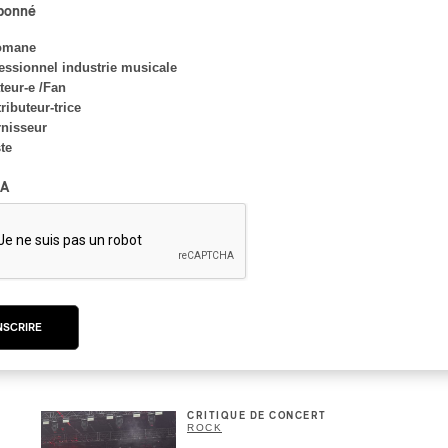
abonné
Alain Trudel; Orchestre
symphonique de Trois-
omane
Rivières; Élisabeth Pion;
essionnel industrie musicale
Valérie Milot – Ravel
eur-e /Fan
ributeur-trice
Par Frédéric Cardin
nisseur
ste
A
INTERVIEW
CLASSIQUE OCCIDENTAL
/
CLASSIQUE
Domaine Forget 2026
| Bach éternel et
éternelles passions avec
Rachel Barton Pine
NSCRIRE
Par Alexandre Villemaire
CRITIQUE DE CONCERT
ROCK