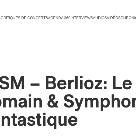
S
CRITIQUES DE CONCERTS
AGENDA 360
INTERVIEWS
AUDIOS
VIDÉOS
CHRONI
SM – Berlioz: Le
omain & Sympho
antastique