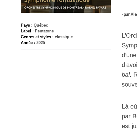
· par
Ale
Pays :
Québec
Label :
Pentatone
L’Orc
Genres et styles :
classique
Année :
2025
Symph
d’une
d’avo
bal
. 
souv
Là où
par B
est j