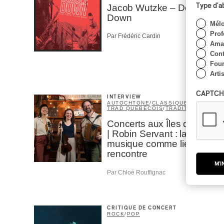
Type d'
Jacob Wutzke – Double
Down
Mél
Prof
Par Frédéric Cardin
Amat
Cont
Four
Arti
CAPTCH
INTERVIEW
AUTOCHTONE
/
CLASSIQUE
/
TRAD QUÉBÉCOIS
/
TRADITIONNEL
Concerts aux Îles du Bic
| Robin Servant : la
musique comme lieu de
rencontre
M'I
Par Chloé Rouffignac
CRITIQUE DE CONCERT
ROCK
/
POP