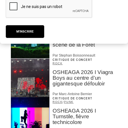
portée par des voix
d’exceptions
Par Chloé Rouffignac
CRITIQUE DE CONCERT
ROCK
/
POP
M'INSCRIRE
OSHEAGA 2026 I Not For
Radio se réincarne sur la
scène de la Forêt
Par Stephan Boissonneault
CRITIQUE DE CONCERT
ROCK
OSHEAGA 2026 I Viagra
Boys au centre d’un
gigantesque défouloir
Par Marc-Antoine Bernier
CRITIQUE DE CONCERT
ROCK
/
PUNK
OSHEAGA 2026 I
Turnstile, fièvre
technicolore