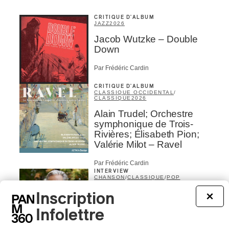
CRITIQUE D'ALBUM
JAZZ
2026
Jacob Wutzke – Double
Down
Par Frédéric Cardin
CRITIQUE D'ALBUM
CLASSIQUE OCCIDENTAL
/
CLASSIQUE
2026
Alain Trudel; Orchestre
symphonique de Trois-
Rivières; Élisabeth Pion;
Valérie Milot – Ravel
Par Frédéric Cardin
INTERVIEW
CHANSON
/
CLASSIQUE
/
POP
Domaine Forget 2026
Inscription
×
| Marc Hervieux chante 35
Infolettre
ans de carrière