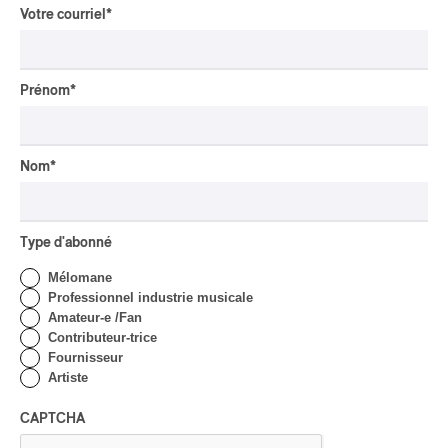
Par Alexandre Villemaire
Votre courriel
*
INTERVIEW
AUTOCHTONE
/
CLASSIQUE
/
TRAD QUÉBÉCOIS
/
TRADITIONNEL
Concerts aux Îles du Bic
Prénom
*
| Robin Servant : la
musique comme lieu de
rencontre
Nom
*
Par Chloé Rouffignac
INTERVIEW
CLASSIQUE OCCIDENTAL
/
CLASSIQUE
Domaine Forget 2026
Type d'abonné
| Bach éternel et éternelles
Mélomane
passions avec Rachel
Professionnel industrie musicale
Barton Pine
Amateur-e /Fan
Contributeur-trice
Par Alexandre Villemaire
Fournisseur
CRITIQUE DE CONCERT
CLASSIQUE OCCIDENTAL
/
Artiste
CLASSIQUE
Lanaudière 2026
CAPTCHA
| Macbeth, une tragédie