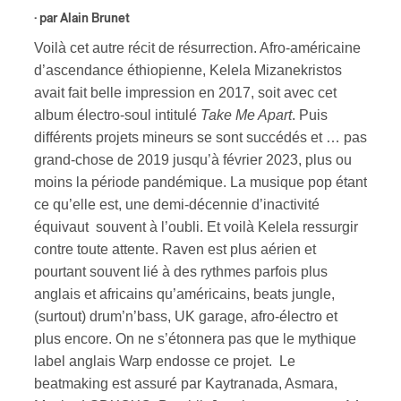
· par
Alain Brunet
ires
Voilà cet autre récit de résurrection. Afro-américaine
d’ascendance éthiopienne, Kelela Mizanekristos
n
avait fait belle impression en 2017, soit avec cet
album électro-soul intitulé
Take Me Apart
. Puis
lité
différents projets mineurs se sont succédés et … pas
grand-chose de 2019 jusqu’à février 2023, plus ou
moins la période pandémique. La musique pop étant
ce qu’elle est, une demi-décennie d’inactivité
équivaut souvent à l’oubli. Et voilà Kelela ressurgir
contre toute attente. Raven est plus aérien et
pourtant souvent lié à des rythmes parfois plus
anglais et africains qu’américains, beats jungle,
(surtout) drum’n’bass, UK garage, afro-électro et
plus encore. On ne s’étonnera pas que le mythique
label anglais Warp endosse ce projet. Le
beatmaking est assuré par Kaytranada, Asmara,