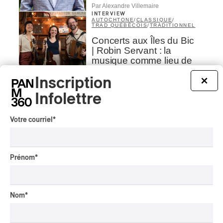
Par Alexandre Villemaire
INTERVIEW
AUTOCHTONE
/
CLASSIQUE
/
TRAD QUÉBÉCOIS
/
TRADITIONNEL
Concerts aux Îles du Bic
| Robin Servant : la
musique comme lieu de
rencontre
Inscription
×
Par Chloé Rouffignac
Infolettre
INTERVIEW
CLASSIQUE OCCIDENTAL
/
CLASSIQUE
Votre courriel
*
Domaine Forget 2026
| Bach éternel et éternelles
passions avec Rachel
Barton Pine
Prénom
*
Par Alexandre Villemaire
CRITIQUE DE CONCERT
CLASSIQUE OCCIDENTAL
/
CLASSIQUE
Nom
*
Lanaudière 2026
| Macbeth, une tragédie