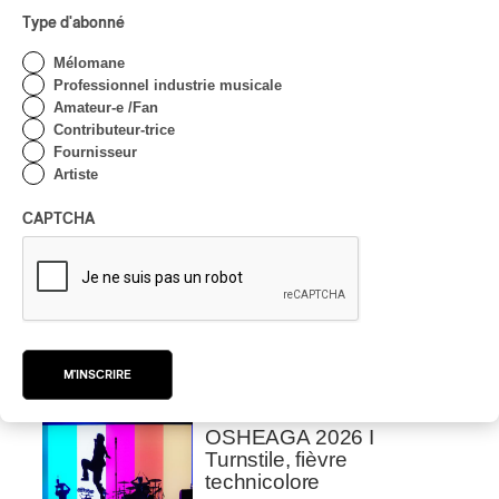
portée par des voix
Type d'abonné
d’exceptions
Mélomane
Par Chloé Rouffignac
Professionnel industrie musicale
CRITIQUE DE CONCERT
ROCK
/
POP
Amateur-e /Fan
Contributeur-trice
OSHEAGA 2026 I Not For
Fournisseur
Radio se réincarne sur la
Artiste
scène de la Forêt
CAPTCHA
Par Stephan Boissonneault
CRITIQUE DE CONCERT
ROCK
OSHEAGA 2026 I Viagra
Boys au centre d’un
gigantesque défouloir
Par Marc-Antoine Bernier
M'INSCRIRE
CRITIQUE DE CONCERT
ROCK
/
PUNK
OSHEAGA 2026 I
Turnstile, fièvre
technicolore