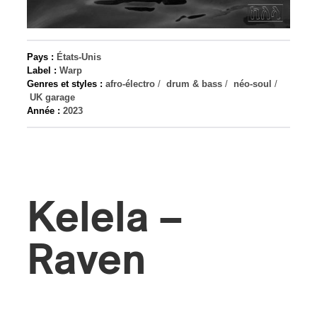
s
Pays :
États-Unis
Label :
Warp
Genres et styles :
afro-électro
/
drum & bass
/
néo-soul
/
UK garage
Année :
2023
Kelela –
Raven