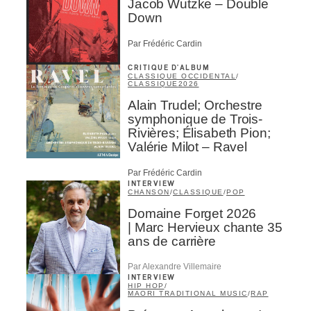
Jacob Wutzke – Double
Down
Par Frédéric Cardin
CRITIQUE D'ALBUM
CLASSIQUE OCCIDENTAL
/
CLASSIQUE
2026
Alain Trudel; Orchestre
symphonique de Trois-
Rivières; Élisabeth Pion;
Valérie Milot – Ravel
Par Frédéric Cardin
INTERVIEW
CHANSON
/
CLASSIQUE
/
POP
Domaine Forget 2026
| Marc Hervieux chante 35
ans de carrière
Par Alexandre Villemaire
INTERVIEW
HIP HOP
/
MAORI TRADITIONAL MUSIC
/
RAP