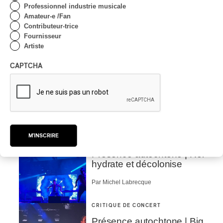
Professionnel industrie musicale
Amateur-e /Fan
Contributeur-trice
Fournisseur
Artiste
CAPTCHA
Tout le contenu 360
M'INSCRIRE
CRITIQUE DE CONCERT
Présence autochtone | Rei
hydrate et décolonise
Par Michel Labrecque
CRITIQUE DE CONCERT
Présence autochtone | Big