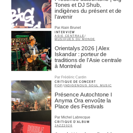
Tones et DJ Shub,
indigènes du présent et de
l’avenir
Par Alain Brunet
INTERVIEW
ASIE CENTRALE
/
MUSIQUES DU MONDE
Orientalys 2026 | Alex
Iskandar : porteur de
traditions de l’Asie centrale
à Montréal
Par Frédéric Cardin
CRITIQUE DE CONCERT
POP
/
INDIGENOUS SOUL MUSIC
Présence Autochtone I
Anyma Ora envoûte la
Place des Festivals
Par Michel Labrecque
CRITIQUE D'ALBUM
JAZZ
2026