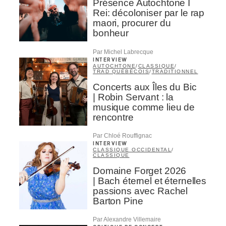
Présence Autochtone I
Rei: décoloniser par le rap
maori, procurer du
bonheur
Par Michel Labrecque
INTERVIEW
AUTOCHTONE
/
CLASSIQUE
/
TRAD QUÉBÉCOIS
/
TRADITIONNEL
Concerts aux Îles du Bic
| Robin Servant : la
musique comme lieu de
rencontre
Par Chloé Rouffignac
INTERVIEW
CLASSIQUE OCCIDENTAL
/
CLASSIQUE
Domaine Forget 2026
| Bach éternel et éternelles
passions avec Rachel
Barton Pine
Par Alexandre Villemaire