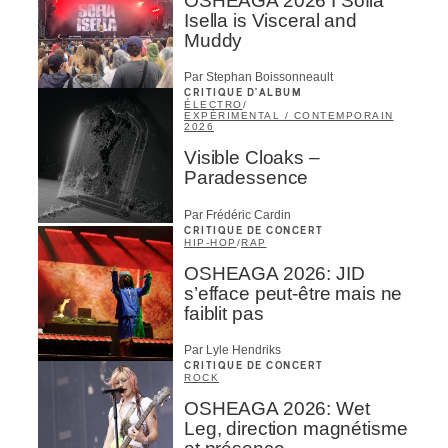
OSHEAGA 2026 I Sofia
Isella is Visceral and
Muddy
Par Stephan Boissonneault
CRITIQUE D'ALBUM
ÉLECTRO
/
EXPÉRIMENTAL / CONTEMPORAIN
2026
Visible Cloaks –
Paradessence
Par Frédéric Cardin
CRITIQUE DE CONCERT
HIP-HOP
/
RAP
OSHEAGA 2026: JID
s’efface peut-être mais ne
faiblit pas
Par Lyle Hendriks
CRITIQUE DE CONCERT
ROCK
OSHEAGA 2026: Wet
Leg, direction magnétisme