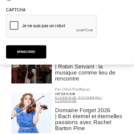
INTERVIEW
CHANSON
/
CLASSIQUE
/
POP
CAPTCHA
Domaine Forget 2026
| Marc Hervieux chante 35
ans de carrière
Par Alexandre Villemaire
INTERVIEW
AUTOCHTONE
/
CLASSIQUE
/
TRAD QUÉBÉCOIS
/
TRADITIONNEL
M'INSCRIRE
Concerts aux Îles du Bic
| Robin Servant : la
musique comme lieu de
rencontre
Par Chloé Rouffignac
INTERVIEW
CLASSIQUE OCCIDENTAL
/
CLASSIQUE
Domaine Forget 2026
| Bach éternel et éternelles
passions avec Rachel
Barton Pine