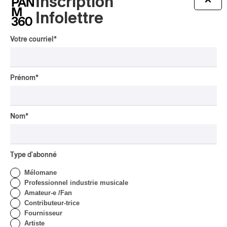
Inscription
Infolettre
Tout le contenu 360
Votre courriel
*
Prénom
*
CRITIQUE D'ALBUM
JAZZ
2026
Jacob Wutzke – Double
Down
Nom
*
Par Frédéric Cardin
CRITIQUE D'ALBUM
Type d'abonné
CLASSIQUE OCCIDENTAL
/
CLASSIQUE
2026
Mélomane
Alain Trudel; Orchestre
Professionnel industrie musicale
symphonique de Trois-
Amateur-e /Fan
Rivières; Élisabeth Pion;
Contributeur-trice
Valérie Milot – Ravel
Fournisseur
Artiste
Par Frédéric Cardin