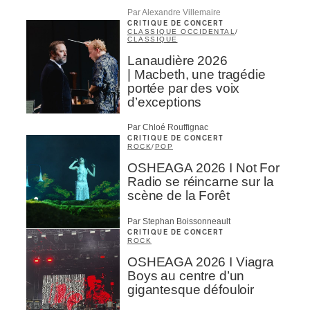
Par Alexandre Villemaire
CRITIQUE DE CONCERT
CLASSIQUE OCCIDENTAL
/
CLASSIQUE
Lanaudière 2026
| Macbeth, une tragédie
portée par des voix
d’exceptions
Par Chloé Rouffignac
CRITIQUE DE CONCERT
ROCK
/
POP
OSHEAGA 2026 I Not For
Radio se réincarne sur la
scène de la Forêt
Par Stephan Boissonneault
CRITIQUE DE CONCERT
ROCK
OSHEAGA 2026 I Viagra
Boys au centre d’un
gigantesque défouloir