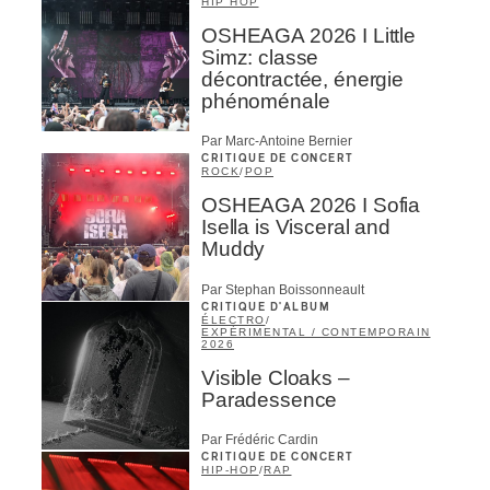
HIP HOP
OSHEAGA 2026 I Little
Simz: classe
décontractée, énergie
phénoménale
Par Marc-Antoine Bernier
CRITIQUE DE CONCERT
ROCK
/
POP
OSHEAGA 2026 I Sofia
Isella is Visceral and
Muddy
Par Stephan Boissonneault
CRITIQUE D'ALBUM
ÉLECTRO
/
EXPÉRIMENTAL / CONTEMPORAIN
2026
Visible Cloaks –
Paradessence
Par Frédéric Cardin
CRITIQUE DE CONCERT
HIP-HOP
/
RAP