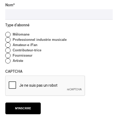
Barton Pine
Nom
*
Par Alexandre Villemaire
CRITIQUE DE CONCERT
CLASSIQUE OCCIDENTAL
/
CLASSIQUE
Type d'abonné
Lanaudière 2026
Mélomane
| Macbeth, une tragédie
Professionnel industrie musicale
portée par des voix
Amateur-e /Fan
d’exceptions
Contributeur-trice
Fournisseur
Par Chloé Rouffignac
Artiste
CRITIQUE DE CONCERT
ROCK
/
POP
OSHEAGA 2026 I Not For
CAPTCHA
Radio se réincarne sur la
scène de la Forêt
Par Stephan Boissonneault
CRITIQUE DE CONCERT
ROCK
OSHEAGA 2026 I Viagra
M'INSCRIRE
Boys au centre d’un
gigantesque défouloir