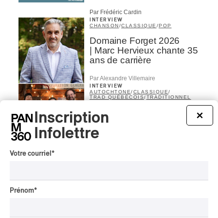
Par Frédéric Cardin
INTERVIEW
CHANSON
/
CLASSIQUE
/
POP
Domaine Forget 2026
| Marc Hervieux chante 35
ans de carrière
Par Alexandre Villemaire
INTERVIEW
AUTOCHTONE
/
CLASSIQUE
/
TRAD QUÉBÉCOIS
/
TRADITIONNEL
Concerts aux Îles du Bic
Inscription
×
| Robin Servant : la
Infolettre
musique comme lieu de
rencontre
Votre courriel
*
Par Chloé Rouffignac
INTERVIEW
CLASSIQUE OCCIDENTAL
/
CLASSIQUE
Prénom
*
Domaine Forget 2026
| Bach éternel et éternelles
passions avec Rachel