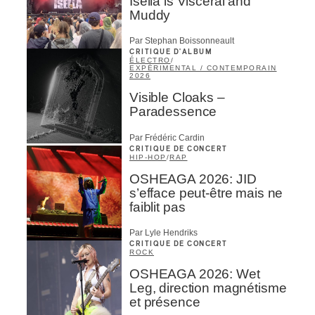
Isella is Visceral and
Muddy
Par Stephan Boissonneault
CRITIQUE D'ALBUM
ÉLECTRO
/
EXPÉRIMENTAL / CONTEMPORAIN
2026
Visible Cloaks –
Paradessence
Par Frédéric Cardin
CRITIQUE DE CONCERT
HIP-HOP
/
RAP
OSHEAGA 2026: JID
s’efface peut-être mais ne
faiblit pas
Par Lyle Hendriks
CRITIQUE DE CONCERT
ROCK
OSHEAGA 2026: Wet
Leg, direction magnétisme
et présence