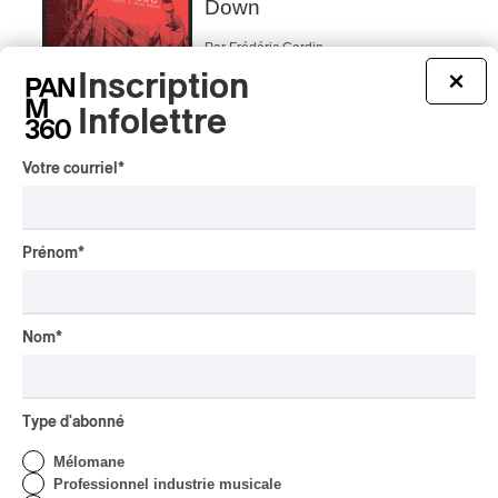
Down
Par Frédéric Cardin
Inscription
×
CRITIQUE D'ALBUM
CLASSIQUE OCCIDENTAL
/
Infolettre
CLASSIQUE
2026
Alain Trudel; Orchestre
symphonique de Trois-
Votre courriel
*
Rivières; Élisabeth Pion;
Valérie Milot – Ravel
Prénom
*
Par Frédéric Cardin
INTERVIEW
CHANSON
/
CLASSIQUE
/
POP
Domaine Forget 2026
Nom
*
| Marc Hervieux chante 35
ans de carrière
Par Alexandre Villemaire
Type d'abonné
INTERVIEW
HIP HOP
/
MAORI TRADITIONAL MUSIC
/
RAP
Mélomane
Présence Autochtone I
Professionnel industrie musicale