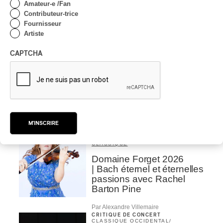
Rei: décoloniser par le rap
Amateur-e /Fan
maori, procurer du
Contributeur-trice
bonheur
Fournisseur
Artiste
Par Michel Labrecque
INTERVIEW
CAPTCHA
AUTOCHTONE
/
CLASSIQUE
/
TRAD QUÉBÉCOIS
/
TRADITIONNEL
Concerts aux Îles du Bic
| Robin Servant : la
musique comme lieu de
rencontre
M'INSCRIRE
Par Chloé Rouffignac
INTERVIEW
CLASSIQUE OCCIDENTAL
/
CLASSIQUE
Domaine Forget 2026
| Bach éternel et éternelles
passions avec Rachel
Barton Pine
Par Alexandre Villemaire
CRITIQUE DE CONCERT
CLASSIQUE OCCIDENTAL
/