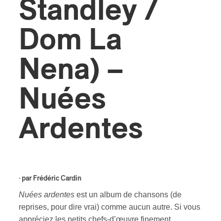
Standley /
ires
Dom La
n
Nena) –
lité
Nuées
Ardentes
· par
Frédéric Cardin
Nuées ardentes
est un album de chansons (de
reprises, pour dire vrai) comme aucun autre. Si vous
appréciez les petits chefs-d’œuvre finement