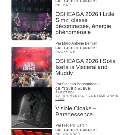
CRITIQUE DE CONCERT
HIP HOP
OSHEAGA 2026 I Little
Simz: classe
décontractée, énergie
phénoménale
Par Marc-Antoine Bernier
CRITIQUE DE CONCERT
ROCK
/
POP
OSHEAGA 2026 I Sofia
Isella is Visceral and
Muddy
Par Stephan Boissonneault
CRITIQUE D'ALBUM
ÉLECTRO
/
EXPÉRIMENTAL / CONTEMPORAIN
2026
Visible Cloaks –
Paradessence
Par Frédéric Cardin
CRITIQUE DE CONCERT
HIP-HOP
/
RAP