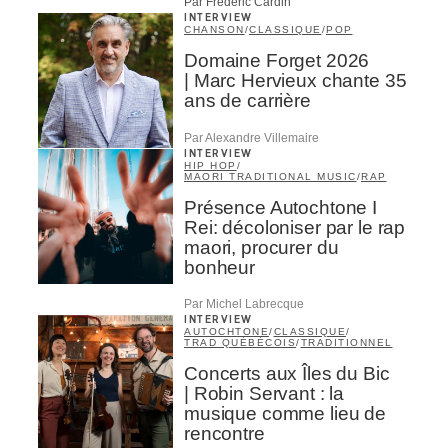
Par Frédéric Cardin
INTERVIEW
CHANSON
/
CLASSIQUE
/
POP
Domaine Forget 2026
| Marc Hervieux chante 35
ans de carrière
Par Alexandre Villemaire
INTERVIEW
HIP HOP
/
MAORI TRADITIONAL MUSIC
/
RAP
Présence Autochtone I
Rei: décoloniser par le rap
maori, procurer du
bonheur
Par Michel Labrecque
INTERVIEW
AUTOCHTONE
/
CLASSIQUE
/
TRAD QUÉBÉCOIS
/
TRADITIONNEL
Concerts aux Îles du Bic
| Robin Servant : la
musique comme lieu de
rencontre