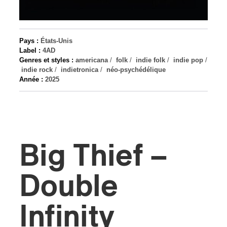
s
Pays :
États-Unis
Label :
4AD
Genres et styles :
americana
/
folk
/
indie folk
/
indie pop
/
indie rock
/
indietronica
/
néo-psychédélique
Année :
2025
Big Thief –
Double
Infinity