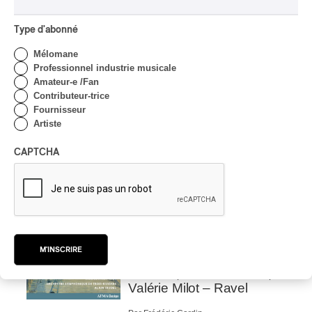
CRITIQUE DE CONCERT
Type d'abonné
POP
/
INDIGENOUS SOUL MUSIC
Présence Autochtone I
Mélomane
Anyma Ora envoûte la
Professionnel industrie musicale
Place des Festivals
Amateur-e /Fan
Contributeur-trice
Par Michel Labrecque
Fournisseur
CRITIQUE D'ALBUM
Artiste
JAZZ
2026
Jacob Wutzke – Double
CAPTCHA
Down
Par Frédéric Cardin
CRITIQUE D'ALBUM
CLASSIQUE OCCIDENTAL
/
CLASSIQUE
2026
Alain Trudel; Orchestre
M'INSCRIRE
symphonique de Trois-
Rivières; Élisabeth Pion;
Valérie Milot – Ravel