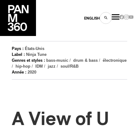
ENGLISH
Pays :
États-Unis
Label :
Ninja Tune
Genres et styles :
bass-music
/
drum & bass
/
électronique
/
hip-hop
/
IDM
/
jazz
/
soul/R&B
Année :
2020
es
s
A View of U
ns