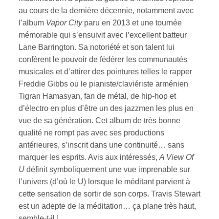
au cours de la dernière décennie, notamment avec
l’album
Vapor City
paru en 2013 et une tournée
ires
mémorable qui s’ensuivit avec l’excellent batteur
n
Lane Barrington. Sa notoriété et son talent lui
confèrent le pouvoir de fédérer les communautés
lité
musicales et d’attirer des pointures telles le rapper
Freddie Gibbs ou le pianiste/claviériste arménien
Tigran Hamasyan, fan de métal, de hip-hop et
d’électro en plus d’être un des jazzmen les plus en
vue de sa génération. Cet album de très bonne
qualité ne rompt pas avec ses productions
antérieures, s’inscrit dans une continuité… sans
marquer les esprits. Avis aux intéressés,
A View Of
U
définit symboliquement une vue imprenable sur
l’univers (d’où le U) lorsque le méditant parvient à
cette sensation de sortir de son corps. Travis Stewart
est un adepte de la méditation… ça plane très haut,
semble-t-il !