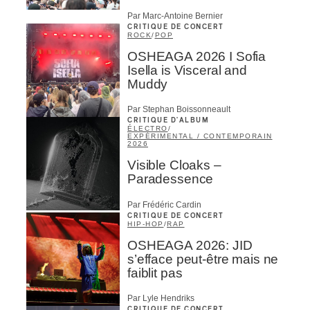
Par Marc-Antoine Bernier
CRITIQUE DE CONCERT
ROCK
/
POP
OSHEAGA 2026 I Sofia
Isella is Visceral and
Muddy
Par Stephan Boissonneault
CRITIQUE D'ALBUM
ÉLECTRO
/
EXPÉRIMENTAL / CONTEMPORAIN
2026
Visible Cloaks –
Paradessence
Par Frédéric Cardin
CRITIQUE DE CONCERT
HIP-HOP
/
RAP
OSHEAGA 2026: JID
s’efface peut-être mais ne
faiblit pas
Par Lyle Hendriks
CRITIQUE DE CONCERT