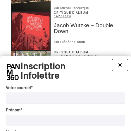
Par Michel Labrecque
CRITIQUE D'ALBUM
JAZZ
2026
Jacob Wutzke – Double
Down
Par Frédéric Cardin
CRITIQUE D'ALBUM
CLASSIQUE OCCIDENTAL
/
CLASSIQUE
2026
Inscription
×
Alain Trudel; Orchestre
symphonique de Trois-
Infolettre
Rivières; Élisabeth Pion;
Valérie Milot – Ravel
Votre courriel
*
Par Frédéric Cardin
INTERVIEW
CHANSON
/
CLASSIQUE
/
POP
Prénom
*
Domaine Forget 2026
| Marc Hervieux chante 35
ans de carrière