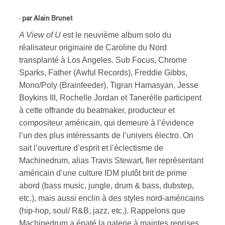
· par
Alain Brunet
s
A View of U
est le neuvième album solo du
réalisateur originaire de Caroline du Nord
transplanté à Los Angeles. Sub Focus, Chrome
Sparks, Father (Awful Records), Freddie Gibbs,
Mono/Poly (Brainfeeder), Tigran Hamasyan, Jesse
Boykins III, Rochelle Jordan et Tanerélle participent
à cette offrande du beatmaker, producteur et
compositeur américain, qui demeure à l’évidence
l’un des plus intéressants de l’univers électro. On
sait l’ouverture d’esprit et l’éclectisme de
Machinedrum, alias Travis Stewart, fier représentant
américain d’une culture IDM plutôt brit de prime
abord (bass music, jungle, drum & bass, dubstep,
etc.), mais aussi enclin à des styles nord-américains
(hip-hop, soul/ R&B, jazz, etc.). Rappelons que
Machinedrum a épaté la galerie à maintes reprises