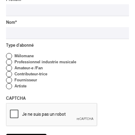
Par Chloé Rouffignac
CRITIQUE DE CONCERT
ROCK
/
POP
OSHEAGA 2026 I Not For
Nom
*
Radio se réincarne sur la
scène de la Forêt
Par Stephan Boissonneault
Type d'abonné
CRITIQUE DE CONCERT
ROCK
Mélomane
OSHEAGA 2026 I Viagra
Professionnel industrie musicale
Boys au centre d’un
Amateur-e /Fan
gigantesque défouloir
Contributeur-trice
Fournisseur
Par Marc-Antoine Bernier
Artiste
CRITIQUE DE CONCERT
ROCK
/
PUNK
CAPTCHA
OSHEAGA 2026 I
Turnstile, fièvre
technicolore
Par Marc-Antoine Bernier
CRITIQUE DE CONCERT
POP
/
ROCK