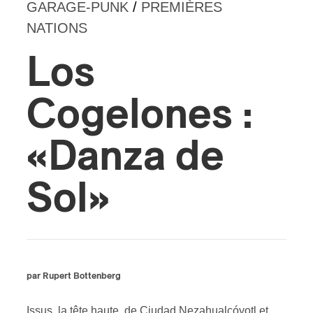
GARAGE-PUNK
/
PREMIÈRES
NATIONS
s
Los
Cogelones :
«Danza de
Sol»
par Rupert Bottenberg
Issus, la tête haute, de Ciudad Nezahualcóyotl et