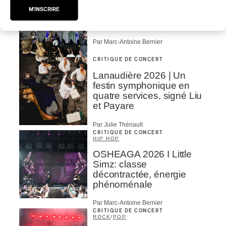
M'INSCRIRE
OSHEAGA 2026 I Filles
hot au musée
Par Marc-Antoine Bernier
CRITIQUE DE CONCERT
Lanaudière 2026 | Un
festin symphonique en
quatre services, signé Liu
et Payare
Par Julie Thériault
CRITIQUE DE CONCERT
HIP HOP
OSHEAGA 2026 I Little
Simz: classe
décontractée, énergie
phénoménale
Par Marc-Antoine Bernier
CRITIQUE DE CONCERT
ROCK
/
POP