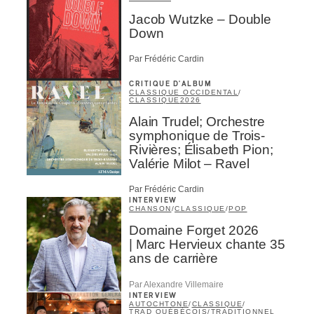
Jacob Wutzke – Double
Down
Par Frédéric Cardin
CRITIQUE D'ALBUM
CLASSIQUE OCCIDENTAL
/
CLASSIQUE
2026
Alain Trudel; Orchestre
symphonique de Trois-
Rivières; Élisabeth Pion;
Valérie Milot – Ravel
Par Frédéric Cardin
INTERVIEW
CHANSON
/
CLASSIQUE
/
POP
Domaine Forget 2026
| Marc Hervieux chante 35
ans de carrière
Par Alexandre Villemaire
INTERVIEW
AUTOCHTONE
/
CLASSIQUE
/
TRAD QUÉBÉCOIS
/
TRADITIONNEL