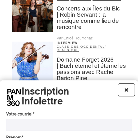
Concerts aux Îles du Bic
| Robin Servant : la
musique comme lieu de
rencontre
Par Chloé Rouffignac
INTERVIEW
CLASSIQUE OCCIDENTAL
/
CLASSIQUE
Domaine Forget 2026
| Bach éternel et éternelles
passions avec Rachel
Barton Pine
Inscription
×
Par Alexandre Villemaire
CRITIQUE DE CONCERT
CLASSIQUE OCCIDENTAL
/
Infolettre
CLASSIQUE
Lanaudière 2026
Votre courriel
*
| Macbeth, une tragédie
portée par des voix
d’exceptions
Prénom
*