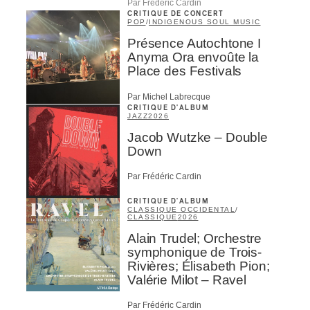
Par Frédéric Cardin
CRITIQUE DE CONCERT
POP
/
INDIGENOUS SOUL MUSIC
Présence Autochtone I
Anyma Ora envoûte la
Place des Festivals
Par Michel Labrecque
CRITIQUE D'ALBUM
JAZZ
2026
Jacob Wutzke – Double
Down
Par Frédéric Cardin
CRITIQUE D'ALBUM
CLASSIQUE OCCIDENTAL
/
CLASSIQUE
2026
Alain Trudel; Orchestre
symphonique de Trois-
Rivières; Élisabeth Pion;
Valérie Milot – Ravel
Par Frédéric Cardin