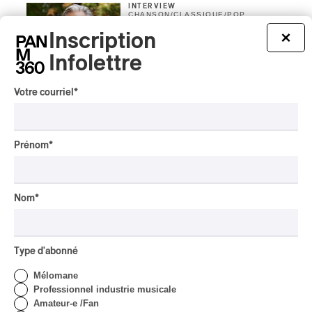
INTERVIEW
CHANSON
/
CLASSIQUE
/
POP
Domaine Forget 2026
Inscription
×
| Marc Hervieux chante 35
Infolettre
ans de carrière
Par Alexandre Villemaire
Votre courriel
*
INTERVIEW
HIP HOP
/
MAORI TRADITIONAL MUSIC
/
RAP
Présence Autochtone I
Prénom
*
Rei: décoloniser par le rap
maori, procurer du
bonheur
Nom
*
Par Michel Labrecque
INTERVIEW
AUTOCHTONE
/
CLASSIQUE
/
TRAD QUÉBÉCOIS
/
TRADITIONNEL
Type d'abonné
Concerts aux Îles du Bic
| Robin Servant : la
Mélomane
musique comme lieu de
Professionnel industrie musicale
rencontre
Amateur-e /Fan