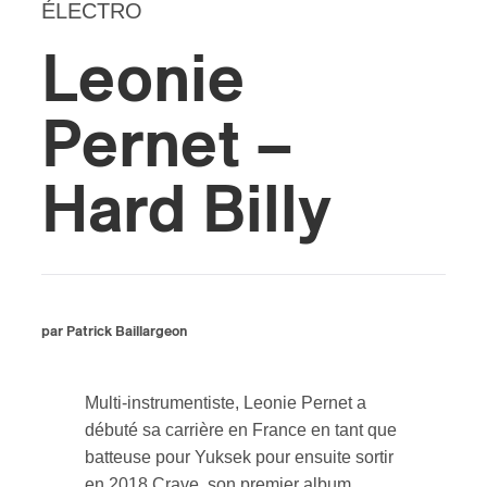
ÉLECTRO
s
Leonie
Pernet –
Hard Billy
par Patrick Baillargeon
Multi-instrumentiste, Leonie Pernet a
débuté sa carrière en France en tant que
batteuse pour Yuksek pour ensuite sortir
en 2018 Crave, son premier album