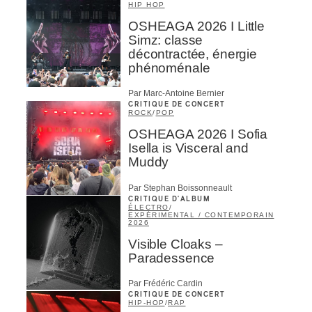
HIP HOP
OSHEAGA 2026 I Little
Simz: classe
décontractée, énergie
phénoménale
Par Marc-Antoine Bernier
CRITIQUE DE CONCERT
ROCK
/
POP
OSHEAGA 2026 I Sofia
Isella is Visceral and
Muddy
Par Stephan Boissonneault
CRITIQUE D'ALBUM
ÉLECTRO
/
EXPÉRIMENTAL / CONTEMPORAIN
2026
Visible Cloaks –
Paradessence
Par Frédéric Cardin
CRITIQUE DE CONCERT
HIP-HOP
/
RAP