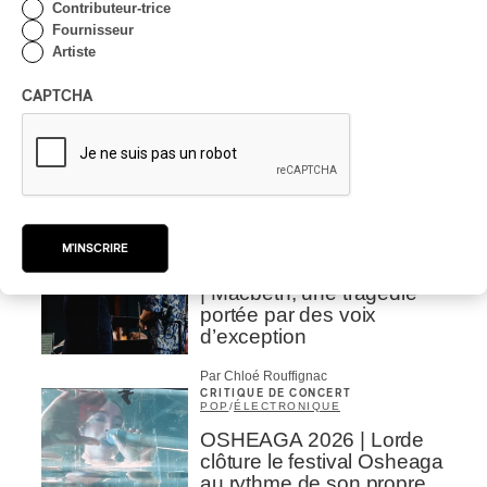
Contributeur-trice
Par Chloé Rouffignac
Fournisseur
INTERVIEW
CLASSIQUE OCCIDENTAL
/
Artiste
CLASSIQUE
Domaine Forget 2026
CAPTCHA
| Bach éternel et éternelles
passions avec Rachel
Barton Pine
Par Alexandre Villemaire
CRITIQUE DE CONCERT
CLASSIQUE OCCIDENTAL
/
CLASSIQUE
M'INSCRIRE
Lanaudière 2026
| Macbeth, une tragédie
portée par des voix
d’exception
Par Chloé Rouffignac
CRITIQUE DE CONCERT
POP
/
ÉLECTRONIQUE
OSHEAGA 2026 | Lorde
clôture le festival Osheaga
au rythme de son propre