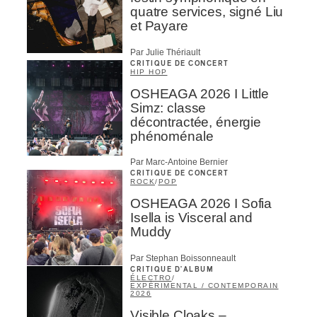
quatre services, signé Liu
et Payare
Par Julie Thériault
CRITIQUE DE CONCERT
HIP HOP
OSHEAGA 2026 I Little
Simz: classe
décontractée, énergie
phénoménale
Par Marc-Antoine Bernier
CRITIQUE DE CONCERT
ROCK
/
POP
OSHEAGA 2026 I Sofia
Isella is Visceral and
Muddy
Par Stephan Boissonneault
CRITIQUE D'ALBUM
ÉLECTRO
/
EXPÉRIMENTAL / CONTEMPORAIN
2026
Visible Cloaks –