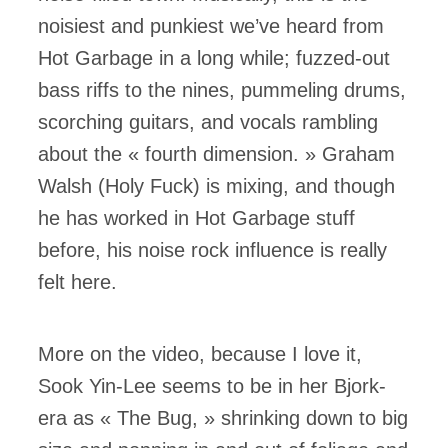
noisiest and punkiest we’ve heard from
ires
Hot Garbage in a long while; fuzzed-out
n
bass riffs to the nines, pummeling drums,
scorching guitars, and vocals rambling
lité
about the « fourth dimension. » Graham
Walsh (Holy Fuck) is mixing, and though
he has worked in Hot Garbage stuff
before, his noise rock influence is really
felt here.
More on the video, because I love it,
Sook Yin-Lee seems to be in her Bjork-
era as « The Bug, » shrinking down to big