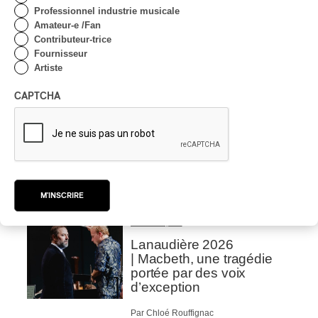
Concerts aux Îles du Bic
Professionnel industrie musicale
| Robin Servant : la
Amateur-e /Fan
musique comme lieu de
Contributeur-trice
rencontre
Fournisseur
Artiste
Par Chloé Rouffignac
INTERVIEW
CAPTCHA
CLASSIQUE OCCIDENTAL
/
CLASSIQUE
Domaine Forget 2026
| Bach éternel et éternelles
passions avec Rachel
Barton Pine
Par Alexandre Villemaire
M'INSCRIRE
CRITIQUE DE CONCERT
CLASSIQUE OCCIDENTAL
/
CLASSIQUE
Lanaudière 2026
| Macbeth, une tragédie
portée par des voix
d’exception
Par Chloé Rouffignac