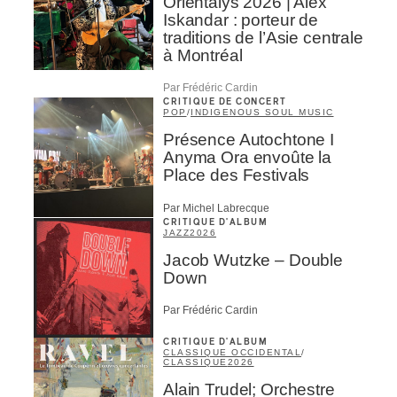
Orientalys 2026 | Alex
Iskandar : porteur de
traditions de l’Asie centrale
à Montréal
Par Frédéric Cardin
CRITIQUE DE CONCERT
POP
/
INDIGENOUS SOUL MUSIC
Présence Autochtone I
Anyma Ora envoûte la
Place des Festivals
Par Michel Labrecque
CRITIQUE D'ALBUM
JAZZ
2026
Jacob Wutzke – Double
Down
Par Frédéric Cardin
CRITIQUE D'ALBUM
CLASSIQUE OCCIDENTAL
/
CLASSIQUE
2026
Alain Trudel; Orchestre