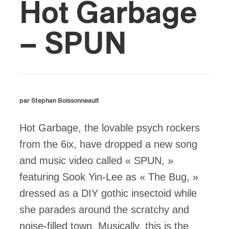
Hot Garbage
s
– SPUN
par Stephan Boissonneault
Hot Garbage, the lovable psych rockers
from the 6ix, have dropped a new song
and music video called « SPUN, »
featuring Sook Yin-Lee as « The Bug, »
dressed as a DIY gothic insectoid while
she parades around the scratchy and
noise-filled town. Musically, this is the