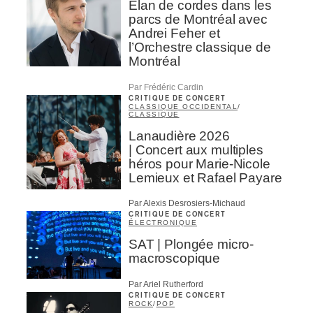
Élan de cordes dans les
parcs de Montréal avec
Andrei Feher et
l’Orchestre classique de
Montréal
Par Frédéric Cardin
CRITIQUE DE CONCERT
CLASSIQUE OCCIDENTAL
/
CLASSIQUE
Lanaudière 2026
| Concert aux multiples
héros pour Marie-Nicole
Lemieux et Rafael Payare
Par Alexis Desrosiers-Michaud
CRITIQUE DE CONCERT
ÉLECTRONIQUE
SAT | Plongée micro-
macroscopique
Par Ariel Rutherford
CRITIQUE DE CONCERT
ROCK
/
POP