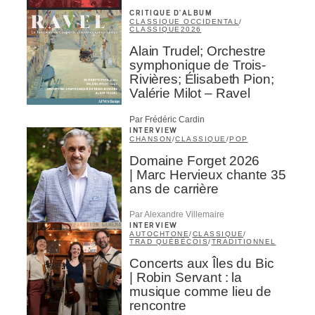
CRITIQUE D'ALBUM
CLASSIQUE OCCIDENTAL
/
CLASSIQUE
2026
Alain Trudel; Orchestre
symphonique de Trois-
Rivières; Élisabeth Pion;
Valérie Milot – Ravel
Par Frédéric Cardin
INTERVIEW
CHANSON
/
CLASSIQUE
/
POP
Domaine Forget 2026
| Marc Hervieux chante 35
ans de carrière
Par Alexandre Villemaire
INTERVIEW
AUTOCHTONE
/
CLASSIQUE
/
TRAD QUÉBÉCOIS
/
TRADITIONNEL
Concerts aux Îles du Bic
| Robin Servant : la
musique comme lieu de
rencontre