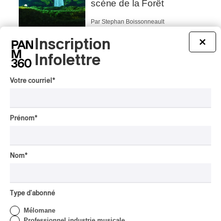
scène de la Forêt
Par Stephan Boissonneault
CRITIQUE DE CONCERT
ROCK
Inscription
×
OSHEAGA 2026 I Viagra
Infolettre
Boys au centre d’un
gigantesque défouloir
Votre courriel
*
Par Marc-Antoine Bernier
CRITIQUE DE CONCERT
ROCK
/
PUNK
OSHEAGA 2026 I
Prénom
*
Turnstile, fièvre
technicolore
Nom
*
Par Marc-Antoine Bernier
CRITIQUE DE CONCERT
POP
/
ROCK
OSHEAGA 2026 I Filles
hot au musée
Type d'abonné
Mélomane
Par Marc-Antoine Bernier
Professionnel industrie musicale