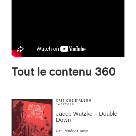
ires
n
lité
Tout le contenu 360
CRITIQUE D'ALBUM
JAZZ
2026
Jacob Wutzke – Double
Down
Par Frédéric Cardin