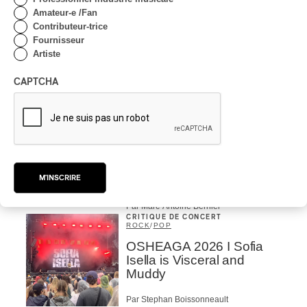
Amateur-e /Fan
CRITIQUE DE CONCERT
Contributeur-trice
Lanaudière 2026 | Un
Fournisseur
festin symphonique en
Artiste
quatre services, signé Liu
et Payare
CAPTCHA
Par Julie Thériault
CRITIQUE DE CONCERT
HIP HOP
OSHEAGA 2026 I Little
Simz: classe
décontractée, énergie
M'INSCRIRE
phénoménale
Par Marc-Antoine Bernier
CRITIQUE DE CONCERT
ROCK
/
POP
OSHEAGA 2026 I Sofia
Isella is Visceral and
Muddy
Par Stephan Boissonneault