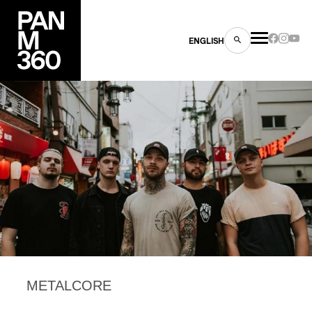
ENGLISH
es
s
METALCORE
ns