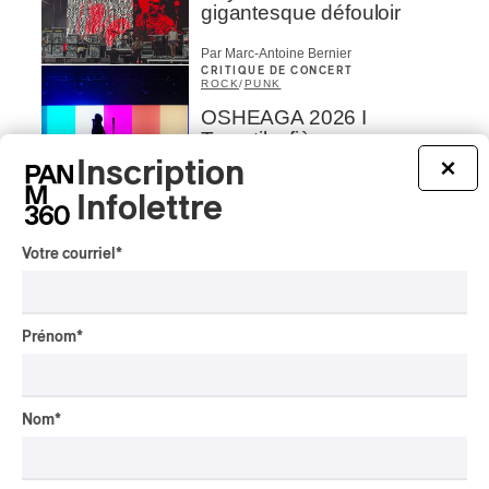
gigantesque défouloir
Par Marc-Antoine Bernier
CRITIQUE DE CONCERT
ROCK
/
PUNK
OSHEAGA 2026 I
Turnstile, fièvre
technicolore
Inscription
×
Infolettre
Par Marc-Antoine Bernier
CRITIQUE DE CONCERT
POP
/
ROCK
Votre courriel
*
OSHEAGA 2026 I Filles
hot au musée
Par Marc-Antoine Bernier
Prénom
*
CRITIQUE DE CONCERT
Lanaudière 2026 | Un
festin symphonique en
Nom
*
quatre services, signé Liu
et Payare