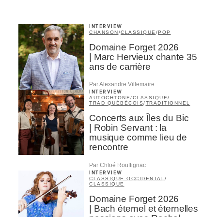
INTERVIEW
CHANSON
/
CLASSIQUE
/
POP
Domaine Forget 2026
| Marc Hervieux chante 35
ans de carrière
Par Alexandre Villemaire
INTERVIEW
AUTOCHTONE
/
CLASSIQUE
/
TRAD QUÉBÉCOIS
/
TRADITIONNEL
Concerts aux Îles du Bic
| Robin Servant : la
musique comme lieu de
rencontre
Par Chloé Rouffignac
INTERVIEW
CLASSIQUE OCCIDENTAL
/
CLASSIQUE
Domaine Forget 2026
| Bach éternel et éternelles