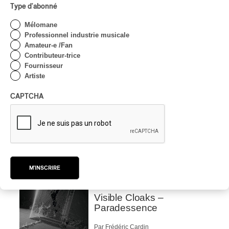
Type d'abonné
Par Julie Thériault
CRITIQUE DE CONCERT
HIP HOP
Mélomane
Professionnel industrie musicale
OSHEAGA 2026 I Little
Amateur-e /Fan
Simz: classe
Contributeur-trice
décontractée, énergie
Fournisseur
phénoménale
Artiste
Par Marc-Antoine Bernier
CAPTCHA
CRITIQUE DE CONCERT
ROCK
/
POP
OSHEAGA 2026 I Sofia
Isella is Visceral and
Muddy
Par Stephan Boissonneault
CRITIQUE D'ALBUM
M'INSCRIRE
ÉLECTRO
/
EXPÉRIMENTAL / CONTEMPORAIN
2026
Visible Cloaks –
Paradessence
Par Frédéric Cardin