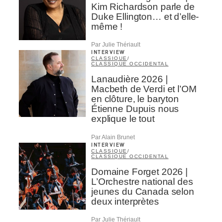
Kim Richardson parle de
Duke Ellington… et d’elle-
même !
Par Julie Thériault
INTERVIEW
CLASSIQUE
/
CLASSIQUE OCCIDENTAL
Lanaudière 2026 |
Macbeth de Verdi et l’OM
en clôture, le baryton
Étienne Dupuis nous
explique le tout
Par Alain Brunet
INTERVIEW
CLASSIQUE
/
CLASSIQUE OCCIDENTAL
Domaine Forget 2026 |
L’Orchestre national des
jeunes du Canada selon
deux interprètes
Par Julie Thériault