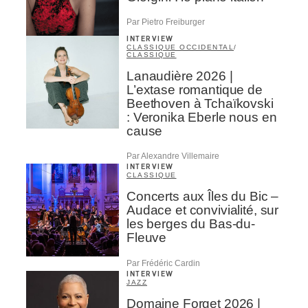
Par Pietro Freiburger
INTERVIEW
CLASSIQUE OCCIDENTAL
/
CLASSIQUE
Lanaudière 2026 |
L’extase romantique de
Beethoven à Tchaïkovski
: Veronika Eberle nous en
cause
Par Alexandre Villemaire
INTERVIEW
CLASSIQUE
Concerts aux Îles du Bic –
Audace et convivialité, sur
les berges du Bas-du-
Fleuve
Par Frédéric Cardin
INTERVIEW
JAZZ
Domaine Forget 2026 |