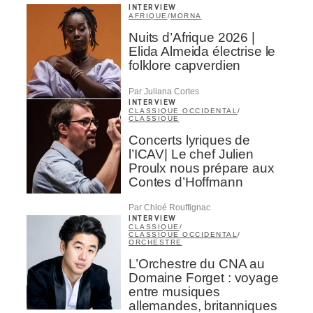
INTERVIEW
AFRIQUE
/
MORNA
Nuits d’Afrique 2026 |
Elida Almeida électrise le
folklore capverdien
Par Juliana Cortes
INTERVIEW
CLASSIQUE OCCIDENTAL
/
CLASSIQUE
Concerts lyriques de
l’ICAV| Le chef Julien
Proulx nous prépare aux
Contes d’Hoffmann
Par Chloé Rouffignac
INTERVIEW
CLASSIQUE
/
CLASSIQUE OCCIDENTAL
/
ORCHESTRE
L’Orchestre du CNA au
Domaine Forget : voyage
entre musiques
allemandes, britanniques