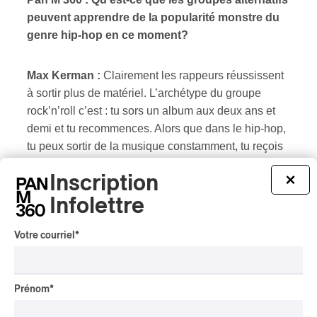
peuvent apprendre de la popularité monstre du
genre hip-hop en ce moment?
Max Kerman :
Clairement les rappeurs réussissent
à sortir plus de matériel. L’archétype du groupe
rock’n’roll c’est : tu sors un album aux deux ans et
demi et tu recommences. Alors que dans le hip-hop,
tu peux sortir de la musique constamment, tu reçois
toujours plein de
beat
. Tu as une plus grande liberté
Inscription
×
qui vient avec le genre, alors que chaque chanson
n’a pas besoin d’être un grand chelem. Je crois que
Infolettre
tout cela résulte de la technologie. Les gens
écoutent plus de musique que jamais auparavant, et
Votre courriel
*
le type de consommation très rapide, voire fast-food,
cadre mieux avec le genre du hip-hop. Donc si nous
avons du matériel que nous voulons dévoiler, nous
Prénom
*
n’avons pas besoin d’attendre que le pressage du