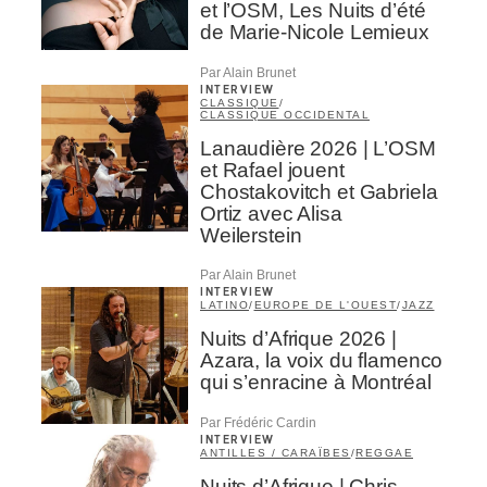
et l’OSM, Les Nuits d’été
de Marie-Nicole Lemieux
Par Alain Brunet
INTERVIEW
CLASSIQUE
/
CLASSIQUE OCCIDENTAL
Lanaudière 2026 | L’OSM
et Rafael jouent
Chostakovitch et Gabriela
Ortiz avec Alisa
Weilerstein
Par Alain Brunet
INTERVIEW
LATINO
/
EUROPE DE L'OUEST
/
JAZZ
Nuits d’Afrique 2026 |
Azara, la voix du flamenco
qui s’enracine à Montréal
Par Frédéric Cardin
INTERVIEW
ANTILLES / CARAÏBES
/
REGGAE
Nuits d’Afrique | Chris