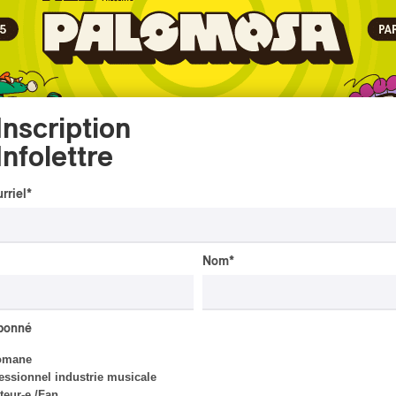
Inscription
Infolettre
rriel
*
Nom
*
abonné
omane
essionnel industrie musicale
eur-e /Fan