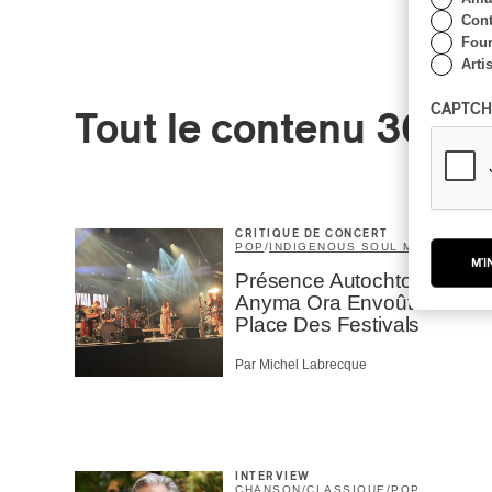
Cont
Four
Arti
CAPTCH
Tout le contenu 360
CRITIQUE DE CONCERT
POP
/
INDIGENOUS SOUL MUSIC
M'I
Présence Autochtone I
Anyma Ora Envoûte La
Place Des Festivals
Par Michel Labrecque
INTERVIEW
CHANSON
/
CLASSIQUE
/
POP