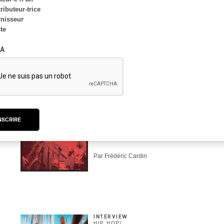
ributeur-trice
nisseur
ste
A
CRITIQUE D'ALBUM
JAZZ
2026
NSCRIRE
Jacob Wutzke – Double
Down
Par Frédéric Cardin
INTERVIEW
HIP HOP
/