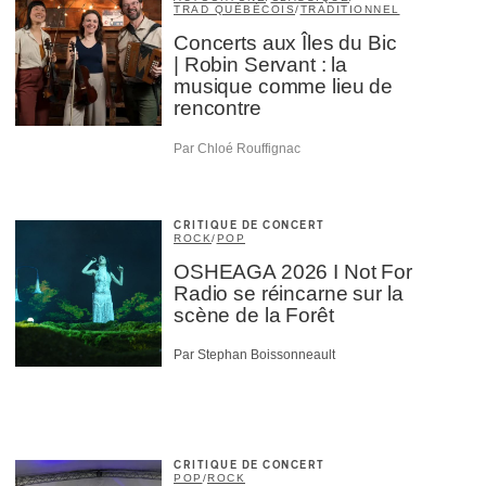
TRAD QUÉBÉCOIS
/
TRADITIONNEL
Concerts aux Îles du Bic
| Robin Servant : la
musique comme lieu de
rencontre
Par Chloé Rouffignac
CRITIQUE DE CONCERT
ROCK
/
POP
OSHEAGA 2026 I Not For
Radio se réincarne sur la
scène de la Forêt
Par Stephan Boissonneault
CRITIQUE DE CONCERT
POP
/
ROCK