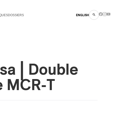
QUES
DOSSIERS
ENGLISH
sa | Double
e MCR-T