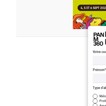
Votre cou
Prénom
*
Type d'
Mél
Prof
Amat