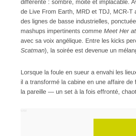
différente : sombre, moite et implacable. 
de Live From Earth, MRD et TDJ, MCR-T a 
des lignes de basse industrielles, ponctué
mashups impertinents comme
Meet Her a
avec sa voix angélique. Entre les kicks perc
Scatman
), la soirée est devenue un mélang
Lorsque la foule en sueur a envahi les lie
il a transformé la cabine en une affaire de 
la pareille — un set à la fois effronté, cha
PUBLICITÉ PANAM