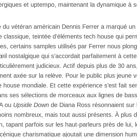
nergiques et uptempo, maintenant la dynamique à
ne du vétéran américain Dennis Ferrer a marqué un 
classique, teintée d’éléments tech house qui perme
es, certains samples utilisés par Ferrer nous plong
 nostalgique qui s’accordait parfaitement à cette b
ticulièrement judicieux. Actif depuis plus de 30 an
ent axée sur la relève. Pour le public plus jeune v
ne house mondiale. Et cette expérience s’est fait s
dans ses sélections de morceaux aux lignes de bass
A ou
Upside Down
de Diana Ross résonnaient sur le
oins nombreux, mais tout aussi présents. À plus 
, tapant parfois sur les haut-parleurs près de lui, l
énique charismatique ajoutait une dimension huma