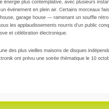
ne énergie plus contemplative, avec plusieurs inst
essionnel industrie musicale
eur-e /Fan
ur un événement en plein air. Certains morceaux fa
ributeur-trice
nisseur
house, garage house — ramenant un souffle rétro et
ste
ous les applaudissements nourris d’un public conqui
A
e et célébration électronique.
’une des plus vieilles maisons de disques indépen
ctronik ont prévu une soirée thématique le 10 oc
NSCRIRE