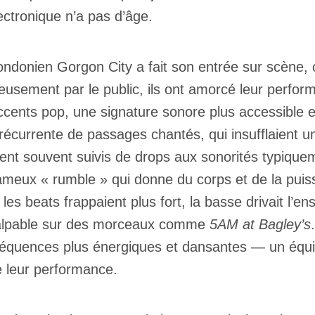
ectronique n’a pas d’âge.
ondonien Gorgon City a fait son entrée sur scène, o
eusement par le public, ils ont amorcé leur perform
cents pop, une signature sonore plus accessible 
Inscription
ion récurrente de passages chantés, qui insufflaien
Infolettre
ient souvent suivis de drops aux sonorités typiqu
rriel
*
meux « rumble » qui donne du corps et de la pui
 les beats frappaient plus fort, la basse drivait l’
 palpable sur des morceaux comme
5AM at Bagley’s
Nom
*
séquences plus énergiques et dansantes — un équili
e leur performance.
abonné
omane