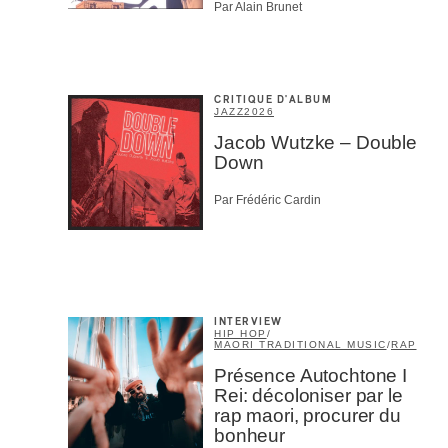
Par Alain Brunet
CRITIQUE D'ALBUM
JAZZ
2026
Jacob Wutzke – Double
Down
Par Frédéric Cardin
INTERVIEW
HIP HOP
/
MAORI TRADITIONAL MUSIC
/
RAP
Présence Autochtone I
Rei: décoloniser par le
rap maori, procurer du
bonheur