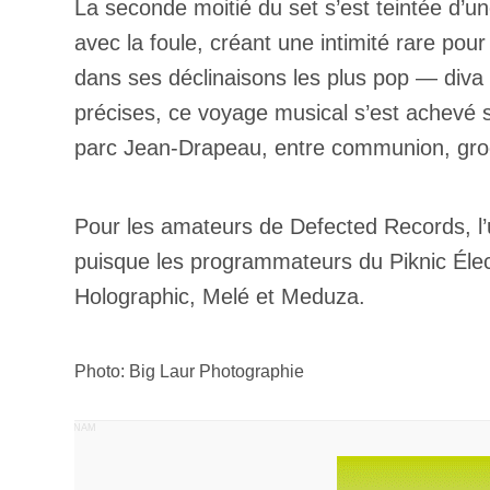
La seconde moitié du set s’est teintée d’u
Prof
Amat
avec la foule, créant une intimité rare po
Cont
Four
dans ses déclinaisons les plus pop — diva 
Arti
précises, ce voyage musical s’est achevé s
CAPTCH
parc Jean-Drapeau, entre communion, groov
Pour les amateurs de Defected Records, l
puisque les programmateurs du Piknic Éle
Holographic, Melé et Meduza.
M'I
Photo: Big Laur Photographie
PUBLICITÉ PANAM