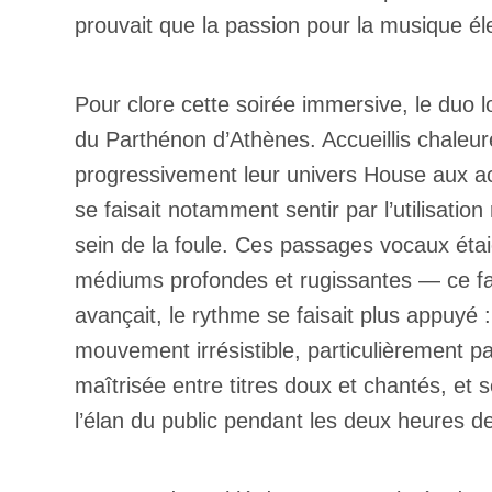
prouvait que la passion pour la musique él
Pour clore cette soirée immersive, le duo l
du Parthénon d’Athènes. Accueillis chaleur
progressivement leur univers House aux ac
se faisait notamment sentir par l’utilisat
sein de la foule. Ces passages vocaux éta
Votre cou
médiums profondes et rugissantes — ce fa
avançait, le rythme se faisait plus appuyé :
mouvement irrésistible, particulièrement
Prénom
*
maîtrisée entre titres doux et chantés, et 
l’élan du public pendant les deux heures d
Type d'
Mél