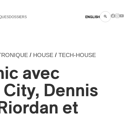
QUES
DOSSIERS
ENGLISH
TRONIQUE
/
HOUSE
/
TECH-HOUSE
nic avec
City, Dennis
 Riordan et