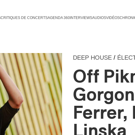
S
CRITIQUES DE CONCERTS
AGENDA 360
INTERVIEWS
AUDIOS
VIDÉOS
CHRONI
DEEP HOUSE
/
ÉLEC
Off Pik
Gorgon 
Ferrer,
Linska