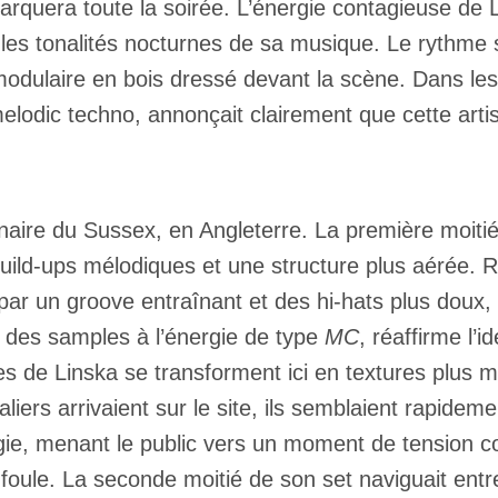
quera toute la soirée. L’énergie contagieuse de Lin
avec les tonalités nocturnes de sa musique. Le ryth
r modulaire en bois dressé devant la scène. Dans l
elodic techno, annonçait clairement que cette arti
inaire du Sussex, en Angleterre. La première moitié
 build-ups mélodiques et une structure plus aérée. 
e par un groove entraînant et des hi-hats plus dou
r des samples à l’énergie de type
MC
, réaffirme l’
es de Linska se transforment ici en textures plus 
iers arrivaient sur le site, ils semblaient rapide
gie, menant le public vers un moment de tension co
la foule. La seconde moitié de son set naviguait e