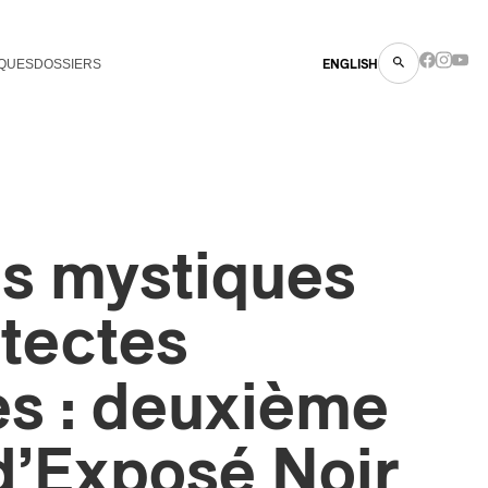
QUES
DOSSIERS
ENGLISH
ds mystiques
itectes
es : deuxième
d’Exposé Noir