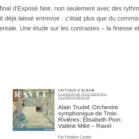
rriel
*
rc final d’Exposé Noir, non seulement avec des ryt
t déjà laissé entrevoir : c’était plus que du commis
ale. Une étude sur les contrastes – la finesse et la
Nom
*
abonné
omane
essionnel industrie musicale
eur-e /Fan
ributeur-trice
nisseur
CRITIQUE D'ALBUM
CLASSIQUE OCCIDENTAL
/
ste
CLASSIQUE
2026
Alain Trudel; Orchestre
A
symphonique de Trois-
Rivières; Élisabeth Pion;
Valérie Milot – Ravel
Par Frédéric Cardin