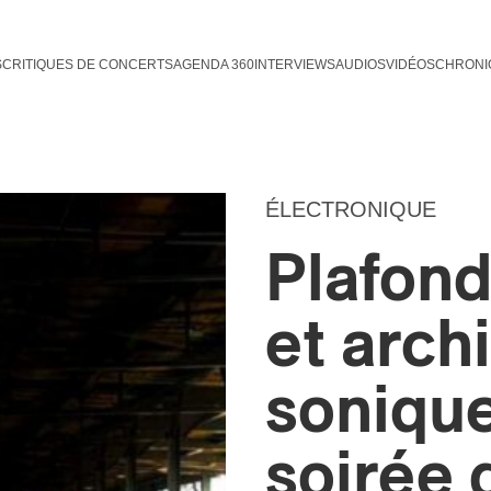
S
CRITIQUES DE CONCERTS
AGENDA 360
INTERVIEWS
AUDIOS
VIDÉOS
CHRONI
ÉLECTRONIQUE
Plafon
et arch
soniqu
soirée 