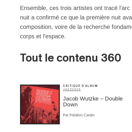
Votre cou
Ensemble, ces trois artistes ont tracé l’a
nuit a confirmé ce que la première nuit avai
composition, voire de la recherche fondament
Prénom
*
corps et l’espace.
Type d'
Tout le contenu 360
Mél
Prof
Amat
Cont
Four
CRITIQUE D'ALBUM
JAZZ
2026
Arti
Jacob Wutzke – Double
CAPTCH
Down
Par Frédéric Cardin