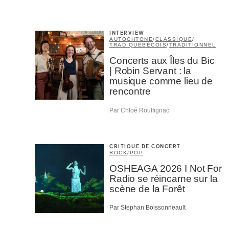
M'I
INTERVIEW
AUTOCHTONE
/
CLASSIQUE
/
TRAD QUÉBÉCOIS
/
TRADITIONNEL
Concerts aux Îles du Bic
| Robin Servant : la
musique comme lieu de
rencontre
Par Chloé Rouffignac
CRITIQUE DE CONCERT
ROCK
/
POP
OSHEAGA 2026 I Not For
Radio se réincarne sur la
scène de la Forêt
Par Stephan Boissonneault