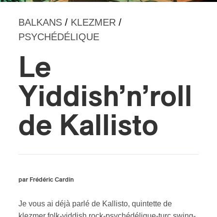
BALKANS
/
KLEZMER
/
s
PSYCHÉDÉLIQUE
Le
Yiddish’n’roll
de Kallisto
par Frédéric Cardin
Je vous ai déjà parlé de Kallisto, quintette de
klezmer folk-yiddish rock-psychédélique-turc swing-