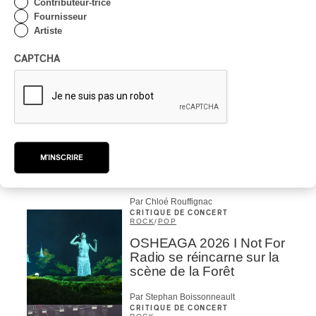
Contributeur-trice
Domaine Forget 2026
Fournisseur
| Bach éternel et éternelles
Artiste
passions avec Rachel
Barton Pine
CAPTCHA
Par Alexandre Villemaire
CRITIQUE DE CONCERT
CLASSIQUE OCCIDENTAL
/
CLASSIQUE
Lanaudière 2026
| Macbeth, une tragédie
M'INSCRIRE
portée par des voix
d’exceptions
Par Chloé Rouffignac
CRITIQUE DE CONCERT
ROCK
/
POP
OSHEAGA 2026 I Not For
Radio se réincarne sur la
scène de la Forêt
Par Stephan Boissonneault
CRITIQUE DE CONCERT