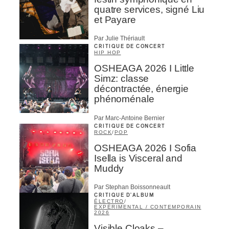
quatre services, signé Liu
et Payare
Par Julie Thériault
CRITIQUE DE CONCERT
HIP HOP
OSHEAGA 2026 I Little
Simz: classe
décontractée, énergie
phénoménale
Par Marc-Antoine Bernier
CRITIQUE DE CONCERT
ROCK
/
POP
OSHEAGA 2026 I Sofia
Isella is Visceral and
Muddy
Par Stephan Boissonneault
CRITIQUE D'ALBUM
ÉLECTRO
/
EXPÉRIMENTAL / CONTEMPORAIN
2026
Visible Cloaks –