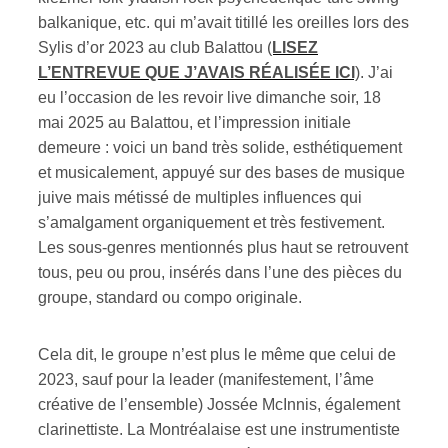
balkanique, etc. qui m’avait titillé les oreilles lors des
ires
Sylis d’or 2023 au club Balattou (
LISEZ
L’ENTREVUE QUE J’AVAIS RÉALISÉE ICI
). J’ai
n
eu l’occasion de les revoir live dimanche soir, 18
mai 2025 au Balattou, et l’impression initiale
lité
demeure : voici un band très solide, esthétiquement
et musicalement, appuyé sur des bases de musique
juive mais métissé de multiples influences qui
s’amalgament organiquement et très festivement.
Les sous-genres mentionnés plus haut se retrouvent
tous, peu ou prou, insérés dans l’une des pièces du
groupe, standard ou compo originale.
Cela dit, le groupe n’est plus le même que celui de
2023, sauf pour la leader (manifestement, l’âme
créative de l’ensemble) Jossée McInnis, également
clarinettiste. La Montréalaise est une instrumentiste