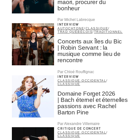
maori, procurer du
bonheur
Par Michel Labrecque
INTERVIEW
AUTOCHTONE
/
CLASSIQUE
/
TRAD QUÉBÉCOIS
/
TRADITIONNEL
Concerts aux Îles du Bic
| Robin Servant : la
musique comme lieu de
rencontre
Par Chloé Rouffignac
INTERVIEW
CLASSIQUE OCCIDENTAL
/
CLASSIQUE
Domaine Forget 2026
| Bach éternel et éternelles
passions avec Rachel
Barton Pine
Par Alexandre Villemaire
CRITIQUE DE CONCERT
CLASSIQUE OCCIDENTAL
/
CLASSIQUE