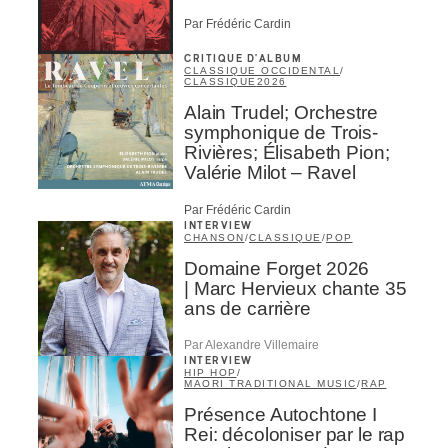
Par Frédéric Cardin
CRITIQUE D'ALBUM
CLASSIQUE OCCIDENTAL
/
CLASSIQUE
2026
Alain Trudel; Orchestre
symphonique de Trois-
Rivières; Élisabeth Pion;
Valérie Milot – Ravel
Par Frédéric Cardin
INTERVIEW
CHANSON
/
CLASSIQUE
/
POP
Domaine Forget 2026
| Marc Hervieux chante 35
ans de carrière
Par Alexandre Villemaire
INTERVIEW
HIP HOP
/
MAORI TRADITIONAL MUSIC
/
RAP
Présence Autochtone I
Rei: décoloniser par le rap