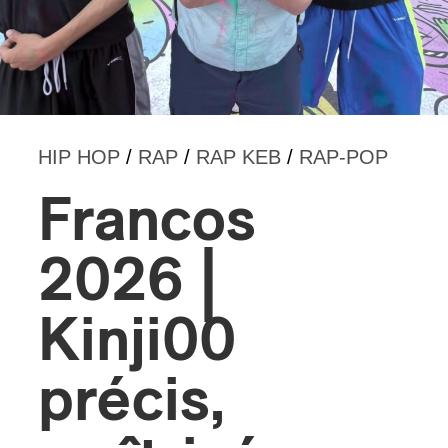
s
HIP HOP
/
RAP
/
RAP KEB
/
RAP-POP
Francos
2026 |
Kinji00
précis,