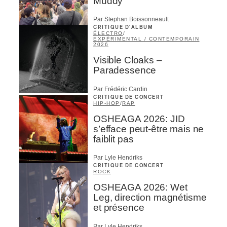
Muddy
Par Stephan Boissonneault
CRITIQUE D'ALBUM
ÉLECTRO
/
EXPÉRIMENTAL / CONTEMPORAIN
2026
Visible Cloaks –
Paradessence
Par Frédéric Cardin
CRITIQUE DE CONCERT
HIP-HOP
/
RAP
OSHEAGA 2026: JID
s’efface peut-être mais ne
faiblit pas
Par Lyle Hendriks
CRITIQUE DE CONCERT
ROCK
OSHEAGA 2026: Wet
Leg, direction magnétisme
et présence
Par Lyle Hendriks