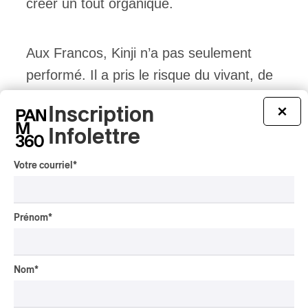
créer un tout organique.
Aux Francos, Kinji n’a pas seulement
performé. Il a pris le risque du vivant, de
l’instant, de l’inattendu — et c’est
Inscription
×
précisément là que le spectacle a trouvé
Infolettre
toute sa force.
Votre courriel
*
Tout le contenu 360
Prénom
*
CRITIQUE DE CONCERT
Nom
*
Présence autochtone | Big
Tones et DJ Shub,
indigènes du présent et de