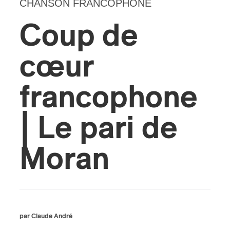
CHANSON FRANCOPHONE
s
Coup de
cœur
francophone
| Le pari de
Moran
par Claude André