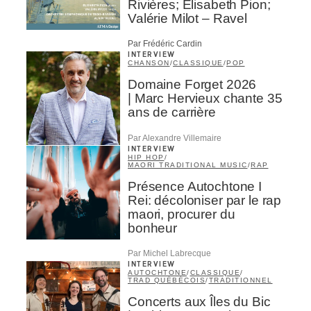
Rivières; Élisabeth Pion;
Valérie Milot – Ravel
Par Frédéric Cardin
INTERVIEW
CHANSON
/
CLASSIQUE
/
POP
Domaine Forget 2026
| Marc Hervieux chante 35
ans de carrière
Par Alexandre Villemaire
INTERVIEW
HIP HOP
/
MAORI TRADITIONAL MUSIC
/
RAP
Présence Autochtone I
Rei: décoloniser par le rap
maori, procurer du
bonheur
Par Michel Labrecque
INTERVIEW
AUTOCHTONE
/
CLASSIQUE
/
TRAD QUÉBÉCOIS
/
TRADITIONNEL
Concerts aux Îles du Bic