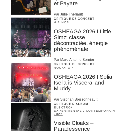
et Payare
Par Julie Thériault
CRITIQUE DE CONCERT
HIP HOP
OSHEAGA 2026 I Little
Simz: classe
décontractée, énergie
phénoménale
Par Marc-Antoine Bernier
CRITIQUE DE CONCERT
ROCK
/
POP
OSHEAGA 2026 I Sofia
Isella is Visceral and
Muddy
Par Stephan Boissonneault
CRITIQUE D'ALBUM
ÉLECTRO
/
EXPÉRIMENTAL / CONTEMPORAIN
2026
Visible Cloaks –
Paradessence