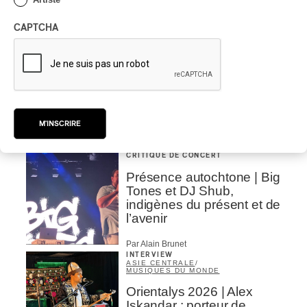
CAPTCHA
CRITIQUE DE CONCERT
Présence autochtone | Rei
hydrate et décolonise
Par Michel Labrecque
M'INSCRIRE
CRITIQUE DE CONCERT
Présence autochtone | Big
Tones et DJ Shub,
indigènes du présent et de
l’avenir
Par Alain Brunet
INTERVIEW
ASIE CENTRALE
/
MUSIQUES DU MONDE
Orientalys 2026 | Alex
Iskandar : porteur de