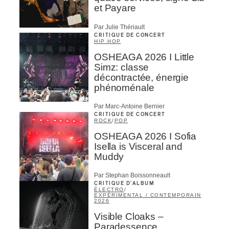
et Payare
Par Julie Thériault
CRITIQUE DE CONCERT
HIP HOP
OSHEAGA 2026 I Little
Simz: classe
décontractée, énergie
phénoménale
Par Marc-Antoine Bernier
CRITIQUE DE CONCERT
ROCK
/
POP
OSHEAGA 2026 I Sofia
Isella is Visceral and
Muddy
Par Stephan Boissonneault
CRITIQUE D'ALBUM
ÉLECTRO
/
EXPÉRIMENTAL / CONTEMPORAIN
2026
Visible Cloaks –
Paradessence