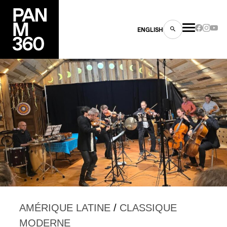
ENGLISH
es
s
AMÉRIQUE LATINE
/
CLASSIQUE
ns
MODERNE