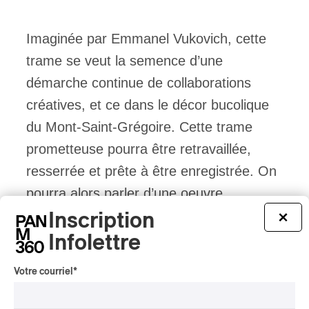
Imaginée par Emmanel Vukovich, cette
trame se veut la semence d’une
démarche continue de collaborations
créatives, et ce dans le décor bucolique
du Mont-Saint-Grégoire. Cette trame
prometteuse pourra être retravaillée,
resserrée et prête à être enregistrée. On
pourra alors parler d’une oeuvre.
Inscription
×
Infolettre
Processus en continu à la ferme Cadet-
Roussel et ses adeptes musiciens férus
Votre courriel
*
de culture et d’agriculture. Les Concerts