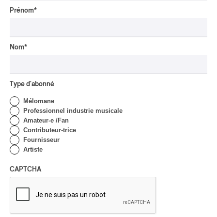
Saint-Grégoire se poursuivent ce
Prénom
*
dimanche et plus tard cet été, expérience
hautement recommandable.
Nom
*
PUBLICITÉ PANAM
Type d'abonné
Mélomane
PUBLICITÉ PANAM
Professionnel industrie musicale
Amateur-e /Fan
Contributeur-trice
Fournisseur
Artiste
CAPTCHA