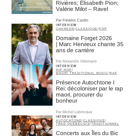
Rivières; Élisabeth Pion;
Valérie Milot – Ravel
Par Frédéric Cardin
INTERVIEW
CHANSON
/
CLASSIQUE
/
POP
Domaine Forget 2026
| Marc Hervieux chante 35
ans de carrière
Par Alexandre Villemaire
INTERVIEW
HIP HOP
/
MAORI TRADITIONAL MUSIC
/
RAP
Présence Autochtone I
Rei: décoloniser par le rap
maori, procurer du
bonheur
Par Michel Labrecque
INTERVIEW
AUTOCHTONE
/
CLASSIQUE
/
TRAD QUÉBÉCOIS
/
TRADITIONNEL
Concerts aux Îles du Bic