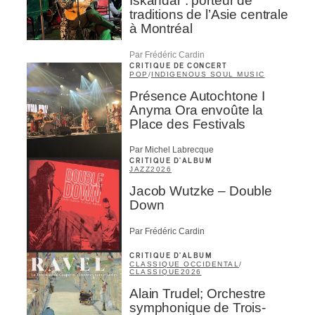
Iskandar : porteur de
traditions de l’Asie centrale
à Montréal
Par Frédéric Cardin
CRITIQUE DE CONCERT
POP
/
INDIGENOUS SOUL MUSIC
Présence Autochtone I
Anyma Ora envoûte la
Place des Festivals
Par Michel Labrecque
CRITIQUE D'ALBUM
JAZZ
2026
Jacob Wutzke – Double
Down
Par Frédéric Cardin
CRITIQUE D'ALBUM
CLASSIQUE OCCIDENTAL
/
CLASSIQUE
2026
Alain Trudel; Orchestre
symphonique de Trois-