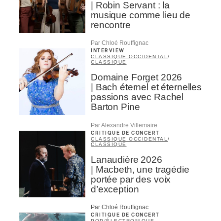
| Robin Servant : la
musique comme lieu de
rencontre
Par Chloé Rouffignac
INTERVIEW
CLASSIQUE OCCIDENTAL
/
CLASSIQUE
Domaine Forget 2026
| Bach éternel et éternelles
passions avec Rachel
Barton Pine
Par Alexandre Villemaire
CRITIQUE DE CONCERT
CLASSIQUE OCCIDENTAL
/
CLASSIQUE
Lanaudière 2026
| Macbeth, une tragédie
portée par des voix
d’exception
Par Chloé Rouffignac
CRITIQUE DE CONCERT
POP
/
ÉLECTRONIQUE