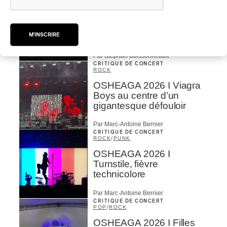
ROCK
/
POP
OSHEAGA 2026 I Not For
Radio se réincarne sur la
scène de la Forêt
M'INSCRIRE
Par Stephan Boissonneault
CRITIQUE DE CONCERT
ROCK
OSHEAGA 2026 I Viagra
Boys au centre d’un
gigantesque défouloir
Par Marc-Antoine Bernier
CRITIQUE DE CONCERT
ROCK
/
PUNK
OSHEAGA 2026 I
Turnstile, fièvre
technicolore
Par Marc-Antoine Bernier
CRITIQUE DE CONCERT
POP
/
ROCK
OSHEAGA 2026 I Filles