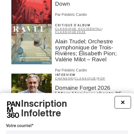
Down
Par Frédéric Cardin
CRITIQUE D'ALBUM
CLASSIQUE OCCIDENTAL
/
CLASSIQUE
2026
Alain Trudel; Orchestre
symphonique de Trois-
Rivières; Élisabeth Pion;
Valérie Milot – Ravel
Par Frédéric Cardin
INTERVIEW
CHANSON
/
CLASSIQUE
/
POP
Domaine Forget 2026
| Marc Hervieux chante 35
ans de carrière
Inscription
×
Infolettre
Par Alexandre Villemaire
INTERVIEW
AUTOCHTONE
/
CLASSIQUE
/
TRAD QUÉBÉCOIS
/
TRADITIONNEL
Votre courriel
*
Concerts aux Îles du Bic