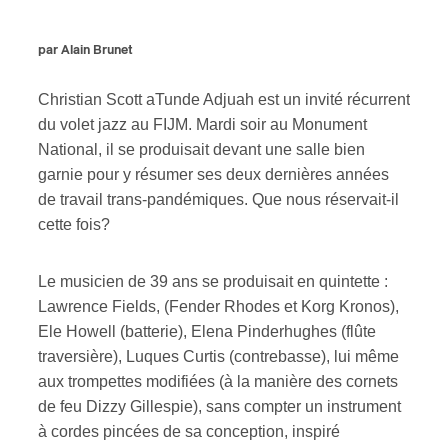
ires
par Alain Brunet
n
Christian Scott aTunde Adjuah est un invité récurrent
du volet jazz au FIJM. Mardi soir au Monument
lité
National, il se produisait devant une salle bien
garnie pour y résumer ses deux dernières années
de travail trans-pandémiques. Que nous réservait-il
cette fois?
Le musicien de 39 ans se produisait en quintette :
Lawrence Fields, (Fender Rhodes et Korg Kronos),
Ele Howell (batterie), Elena Pinderhughes (flûte
traversière), Luques Curtis (contrebasse), lui même
aux trompettes modifiées (à la manière des cornets
de feu Dizzy Gillespie), sans compter un instrument
à cordes pincées de sa conception, inspiré