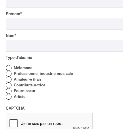
| Robin Servant : la
musique comme lieu de
Prénom
*
rencontre
Par Chloé Rouffignac
INTERVIEW
CLASSIQUE OCCIDENTAL
/
Nom
*
CLASSIQUE
Domaine Forget 2026
| Bach éternel et éternelles
passions avec Rachel
Type d'abonné
Barton Pine
Mélomane
Professionnel industrie musicale
Par Alexandre Villemaire
CRITIQUE DE CONCERT
Amateur-e /Fan
CLASSIQUE OCCIDENTAL
/
Contributeur-trice
CLASSIQUE
Fournisseur
Lanaudière 2026
Artiste
| Macbeth, une tragédie
portée par des voix
CAPTCHA
d’exceptions
Par Chloé Rouffignac
CRITIQUE DE CONCERT