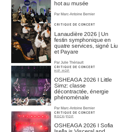
hot au musée
Par Marc-Antoine Bernier
CRITIQUE DE CONCERT
Lanaudière 2026 | Un
festin symphonique en
quatre services, signé Liu
et Payare
Par Julie Thériault
CRITIQUE DE CONCERT
HIP HOP
OSHEAGA 2026 I Little
Simz: classe
décontractée, énergie
phénoménale
Par Marc-Antoine Bernier
CRITIQUE DE CONCERT
ROCK
/
POP
OSHEAGA 2026 I Sofia
Isella is Visceral and