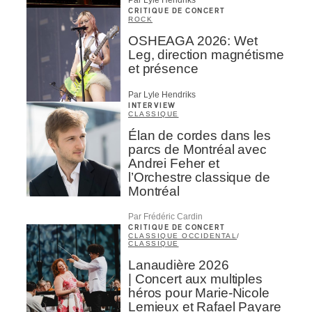
Par Lyle Hendriks
CRITIQUE DE CONCERT
ROCK
OSHEAGA 2026: Wet
Leg, direction magnétisme
et présence
Par Lyle Hendriks
INTERVIEW
CLASSIQUE
Élan de cordes dans les
parcs de Montréal avec
Andrei Feher et
l’Orchestre classique de
Montréal
Par Frédéric Cardin
CRITIQUE DE CONCERT
CLASSIQUE OCCIDENTAL
/
CLASSIQUE
Lanaudière 2026
| Concert aux multiples
héros pour Marie-Nicole
Lemieux et Rafael Payare