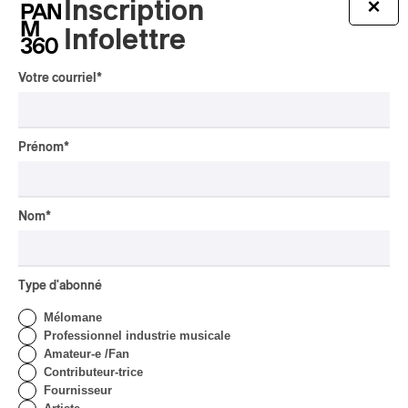
Inscription
×
Infolettre
CRITIQUE DE CONCERT
Votre courriel
*
Présence autochtone | Big
Tones et DJ Shub,
indigènes du présent et de
l’avenir
Prénom
*
Par Alain Brunet
INTERVIEW
ASIE CENTRALE
/
MUSIQUES DU MONDE
Nom
*
Orientalys 2026 | Alex
Iskandar : porteur de
traditions de l’Asie centrale
Type d'abonné
à Montréal
Mélomane
Par Frédéric Cardin
Professionnel industrie musicale
CRITIQUE DE CONCERT
POP
/
INDIGENOUS SOUL MUSIC
Amateur-e /Fan
Contributeur-trice
Présence Autochtone I
Fournisseur
Anyma Ora envoûte la