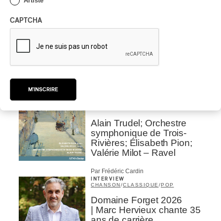
Artiste
Place des Festivals
CAPTCHA
Par Michel Labrecque
CRITIQUE D'ALBUM
JAZZ
2026
Jacob Wutzke – Double
Down
Par Frédéric Cardin
M'INSCRIRE
CRITIQUE D'ALBUM
CLASSIQUE OCCIDENTAL
/
CLASSIQUE
2026
Alain Trudel; Orchestre
symphonique de Trois-
Rivières; Élisabeth Pion;
Valérie Milot – Ravel
Par Frédéric Cardin
INTERVIEW
CHANSON
/
CLASSIQUE
/
POP
Domaine Forget 2026
| Marc Hervieux chante 35
ans de carrière