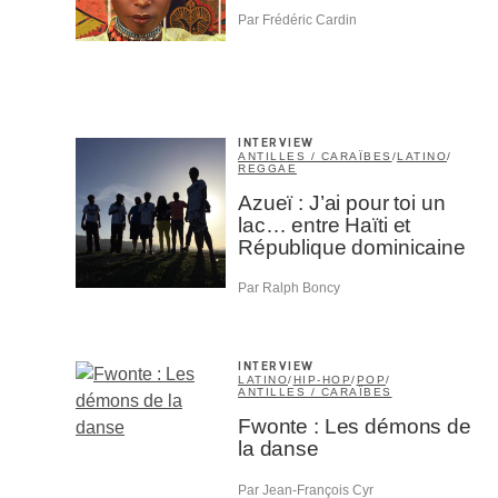
Par Frédéric Cardin
INTERVIEW
ANTILLES / CARAÏBES
/
LATINO
/
REGGAE
Azueï : J’ai pour toi un
lac… entre Haïti et
République dominicaine
Par Ralph Boncy
INTERVIEW
LATINO
/
HIP-HOP
/
POP
/
ANTILLES / CARAÏBES
Fwonte : Les démons de
la danse
Par Jean-François Cyr