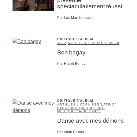
présentiel
spectaculairement réussi
Par Luc Marchessault
CRITIQUE D'ALBUM
JAZZ
/
ANTILLES / CARAÏBES
2020
Bon bagay
Par Ralph Boncy
CRITIQUE D'ALBUM
ANTILLES / CARAÏBES
/
LATINO
/
ÉLECTRONIQUE
/
HIP-HOP
/
MUSIQUE SACRÉE
2020
Danse avec mes démons
Par Alain Brunet