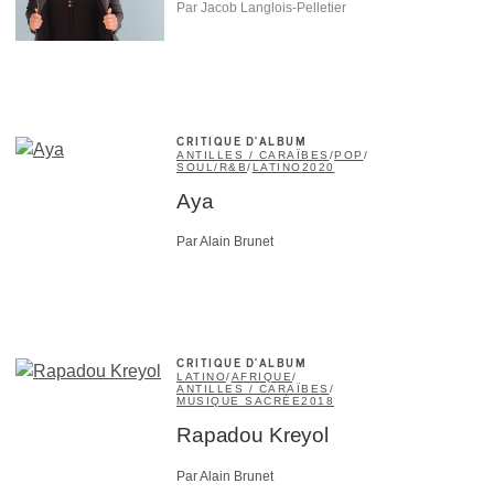
Par Jacob Langlois-Pelletier
CRITIQUE D'ALBUM
ANTILLES / CARAÏBES
/
POP
/
SOUL/R&B
/
LATINO
2020
Aya
Par Alain Brunet
CRITIQUE D'ALBUM
LATINO
/
AFRIQUE
/
ANTILLES / CARAÏBES
/
MUSIQUE SACRÉE
2018
Rapadou Kreyol
Par Alain Brunet