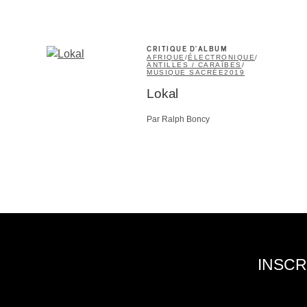
CRITIQUE D'ALBUM
AFRIQUE
/
ÉLECTRONIQUE
/
ANTILLES / CARAÏBES
/
MUSIQUE SACRÉE
2019
Lokal
Par Ralph Boncy
INSCR