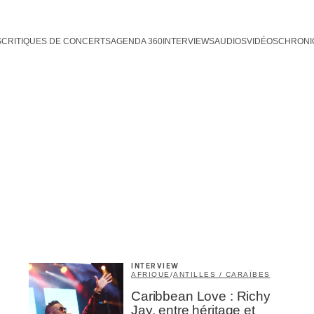
S
CRITIQUES DE CONCERTS
AGENDA 360
INTERVIEWS
AUDIOS
VIDÉOS
CHRONI
INTERVIEW
AFRIQUE
/
ANTILLES / CARAÏBES
Caribbean Love : Richy
Jay, entre héritage et