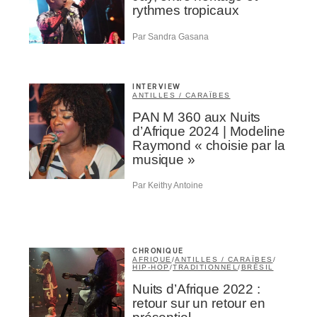
rythmes tropicaux
Par Sandra Gasana
INTERVIEW
ANTILLES / CARAÏBES
PAN M 360 aux Nuits
d’Afrique 2024 | Modeline
Raymond « choisie par la
musique »
Par Keithy Antoine
CHRONIQUE
AFRIQUE
/
ANTILLES / CARAÏBES
/
HIP-HOP
/
TRADITIONNEL
/
BRÉSIL
Nuits d’Afrique 2022 :
retour sur un retour en