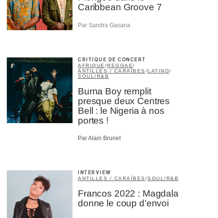
Caribbean Groove 7
Par Sandra Gasana
CRITIQUE DE CONCERT
AFRIQUE
/
REGGAE
/
ANTILLES / CARAÏBES
/
LATINO
/
SOUL/R&B
Burna Boy remplit
presque deux Centres
Bell : le Nigeria à nos
portes !
Par Alain Brunet
INTERVIEW
ANTILLES / CARAÏBES
/
SOUL/R&B
Francos 2022 : Magdala
donne le coup d’envoi