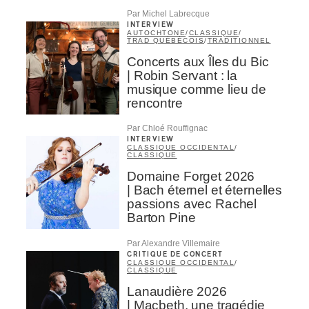
Par Michel Labrecque
INTERVIEW
AUTOCHTONE
/
CLASSIQUE
/
TRAD QUÉBÉCOIS
/
TRADITIONNEL
Concerts aux Îles du Bic
| Robin Servant : la
musique comme lieu de
rencontre
Par Chloé Rouffignac
INTERVIEW
CLASSIQUE OCCIDENTAL
/
CLASSIQUE
Domaine Forget 2026
| Bach éternel et éternelles
passions avec Rachel
Barton Pine
Par Alexandre Villemaire
CRITIQUE DE CONCERT
CLASSIQUE OCCIDENTAL
/
CLASSIQUE
Lanaudière 2026
| Macbeth, une tragédie