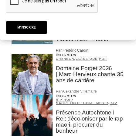
CRITIQUE D'ALBUM
CLASSIQUE OCCIDENTAL
/
CLASSIQUE
2026
Alain Trudel; Orchestre
symphonique de Trois-
M'INSCRIRE
Rivières; Élisabeth Pion;
Valérie Milot – Ravel
Par Frédéric Cardin
INTERVIEW
CHANSON
/
CLASSIQUE
/
POP
Domaine Forget 2026
| Marc Hervieux chante 35
ans de carrière
Par Alexandre Villemaire
INTERVIEW
HIP HOP
/
MAORI TRADITIONAL MUSIC
/
RAP
Présence Autochtone I
Rei: décoloniser par le rap
maori, procurer du
bonheur