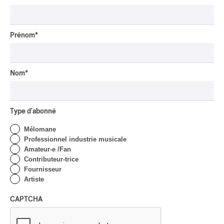
Par Alain Brunet
INTERVIEW
ASIE CENTRALE
/
MUSIQUES DU MONDE
Prénom
*
Orientalys 2026 | Alex
Iskandar : porteur de
traditions de l’Asie centrale
à Montréal
Nom
*
Par Frédéric Cardin
CRITIQUE DE CONCERT
POP
/
INDIGENOUS SOUL MUSIC
Type d'abonné
Présence Autochtone I
Anyma Ora envoûte la
Mélomane
Place des Festivals
Professionnel industrie musicale
Amateur-e /Fan
Par Michel Labrecque
Contributeur-trice
CRITIQUE D'ALBUM
Fournisseur
JAZZ
2026
Artiste
Jacob Wutzke – Double
Down
CAPTCHA
Par Frédéric Cardin