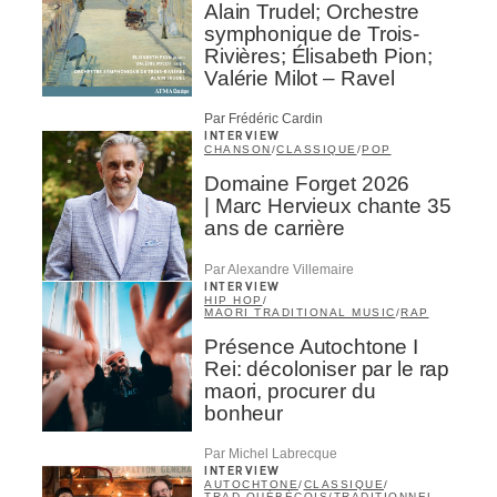
Alain Trudel; Orchestre
symphonique de Trois-
Rivières; Élisabeth Pion;
Valérie Milot – Ravel
Par Frédéric Cardin
INTERVIEW
CHANSON
/
CLASSIQUE
/
POP
Domaine Forget 2026
| Marc Hervieux chante 35
ans de carrière
Par Alexandre Villemaire
INTERVIEW
HIP HOP
/
MAORI TRADITIONAL MUSIC
/
RAP
Présence Autochtone I
Rei: décoloniser par le rap
maori, procurer du
bonheur
Par Michel Labrecque
INTERVIEW
AUTOCHTONE
/
CLASSIQUE
/
TRAD QUÉBÉCOIS
/
TRADITIONNEL