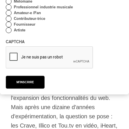
centaines de millions, voire milliards
Mélomane
Professionnel industrie musicale
d’usagers bonifient leurs algorithmes, en
Amateur-e /Fan
améliorant l’expérience usager et
Contributeur-trice
Fournisseur
l’efficacité publicitaire.
Artiste
CAPTCHA
Seule la combinaison des forces mènerait
à profiter des mêmes avantages.
La distribution des contenus a été la
M'INSCRIRE
première activité déconstruite par
l’expansion des fonctionnalités du web.
Mais après une dizaine d’années
d’expérimentation, la question se pose :
les Crave, Illico et Tou.tv en vidéo, iHeart,