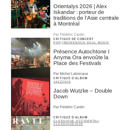
Orientalys 2026 | Alex
Iskandar : porteur de
traditions de l’Asie centrale
à Montréal
Par Frédéric Cardin
CRITIQUE DE CONCERT
POP
/
INDIGENOUS SOUL MUSIC
Présence Autochtone I
Anyma Ora envoûte la
Place des Festivals
Par Michel Labrecque
CRITIQUE D'ALBUM
JAZZ
2026
Jacob Wutzke – Double
Down
Par Frédéric Cardin
CRITIQUE D'ALBUM
CLASSIQUE OCCIDENTAL
/
CLASSIQUE
2026