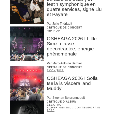
festin symphonique en
quatre services, signé Liu
et Payare
Par Julie Thériault
CRITIQUE DE CONCERT
HIP HOP
OSHEAGA 2026 I Little
Simz: classe
décontractée, énergie
phénoménale
Par Marc-Antoine Bernier
CRITIQUE DE CONCERT
ROCK
/
POP
OSHEAGA 2026 I Sofia
Isella is Visceral and
Muddy
Par Stephan Boissonneault
CRITIQUE D'ALBUM
ÉLECTRO
/
EXPÉRIMENTAL / CONTEMPORAIN
2026