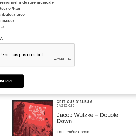
essionnel industrie musicale
eur-e /Fan
ributeur-trice
nisseur
ste
A
NSCRIRE
CRITIQUE D'ALBUM
JAZZ
2026
Jacob Wutzke – Double
Down
Par Frédéric Cardin