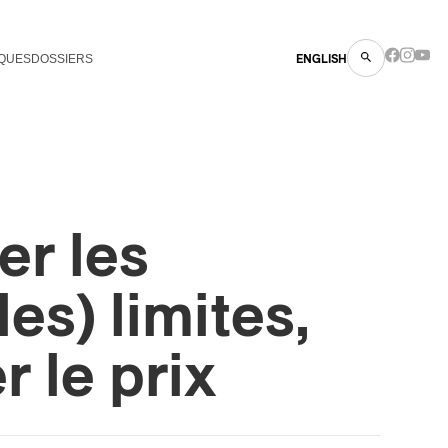
QUES
DOSSIERS
ENGLISH
er les
les) limites,
r le prix