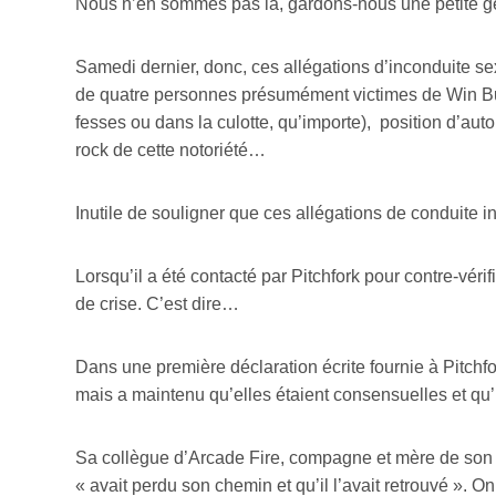
Nous n’en sommes pas là, gardons-nous une petite gêne
Samedi dernier, donc, ces allégations d’inconduite se
de quatre personnes présumément victimes de Win Butle
fesses ou dans la culotte, qu’importe), position d’aut
rock de cette notoriété…
Inutile de souligner que ces allégations de conduite
Lorsqu’il a été contacté par Pitchfork pour contre-véri
de crise. C’est dire…
Dans une première déclaration écrite fournie à Pitchf
mais a maintenu qu’elles étaient consensuelles et qu’il 
Sa collègue d’Arcade Fire, compagne et mère de son 
« avait perdu son chemin et qu’il l’avait retrouvé ». 