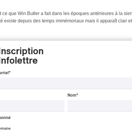
 ce que Win Butler a fait dans les époques antérieures à la sien
rité existe depuis des temps immémoriaux mais il apparaît clair 
 toutes identités sexuelles, la notion de relation consensuelle 
Inscription
orsque de telles différences de perceptions relationnelles sont r
Infolettre
 est sincère dans sa défense mais… il a aussi lieu de croire qu’i
timement posée par les avancées de la condition féminine et du r
rriel
*
Nom
*
abonné
omane