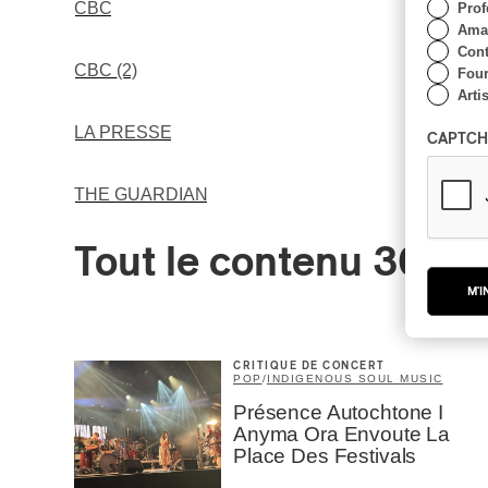
CBC
Prof
Amat
Cont
CBC (2)
Four
Arti
LA PRESSE
CAPTCH
THE GUARDIAN
Tout le contenu 360
M'I
CRITIQUE DE CONCERT
POP
/
INDIGENOUS SOUL MUSIC
Présence Autochtone I
Anyma Ora Envoute La
Place Des Festivals