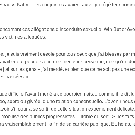
 Strauss-Kahn… les conjointes avaient aussi protégé leur homme 
 concernant ces allégations d’inconduite sexuelle, Win Butler 
es victimes alléguées.
s, je suis vraiment désolé pour tous ceux que j’ai blessés par 
ravailler dur pour devenir une meilleure personne, quelqu’un dont
ue j’ai sur les gens – j’ai merdé, et bien que ce ne soit pas une e
ces passées. »
ue difficile l’ayant mené à ce bourbier mais… comme il le dit l
e, sobre ou givrée, d’une relation consensuelle. L’avenir nous dira
oir s’il pourra se sortir de cette situation extrêmement délicate,
 mobilise des publics progressistes… ironie du sort! Si les fait
era vraisemblablement la fin de sa carrière publique. Et, hélas