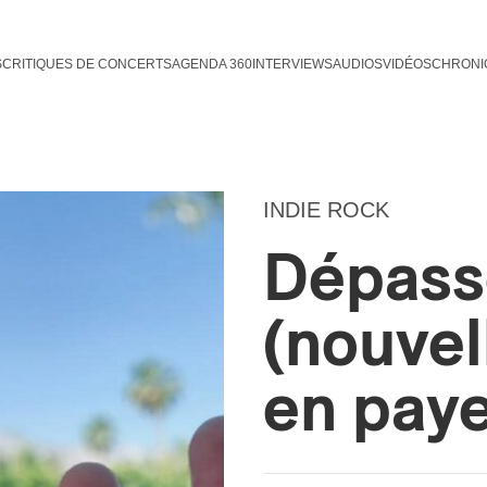
S
CRITIQUES DE CONCERTS
AGENDA 360
INTERVIEWS
AUDIOS
VIDÉOS
CHRONI
INDIE ROCK
Dépass
(nouvel
en paye