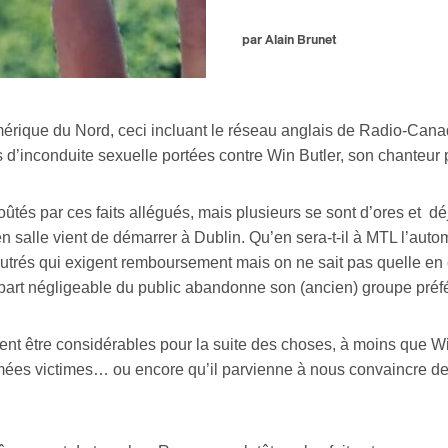
par Alain Brunet
mérique du Nord, ceci incluant le réseau anglais de Radio-Cana
s d’inconduite sexuelle portées contre Win Butler, son chanteur 
tés par ces faits allégués, mais plusieurs se sont d’ores et dé
n salle vient de démarrer à Dublin. Qu’en sera-t-il à MTL l’autom
outrés qui exigent remboursement mais on ne sait pas quelle en 
 part négligeable du public abandonne son (ancien) groupe préf
nt être considérables pour la suite des choses, à moins que Wi
es victimes… ou encore qu’il parvienne à nous convaincre de la