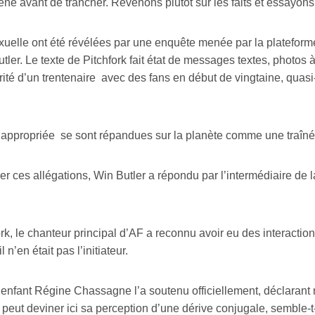
 avant de trancher. Revenons plutôt sur les faits et essayons d
xuelle ont été révélées par une enquête menée par la plateforme
r. Le texte de Pitchfork fait état de messages textes, photos à
orité d’un trentenaire avec des fans en début de vingtaine, quas
 inappropriée se sont répandues sur la planète comme une traîn
fier ces allégations, Win Butler a répondu par l’intermédiaire de 
ork, le chanteur principal d’AF a reconnu avoir eu des interact
n’en était pas l’initiateur.
enfant Régine Chassagne l’a soutenu officiellement, déclaran
On peut deviner ici sa perception d’une dérive conjugale, sembl