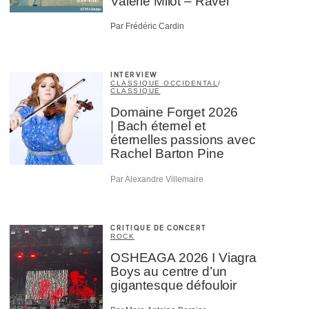
Valérie Milot – Ravel
Par Frédéric Cardin
INTERVIEW
CLASSIQUE OCCIDENTAL
/
CLASSIQUE
Domaine Forget 2026
| Bach éternel et
éternelles passions avec
Rachel Barton Pine
Par Alexandre Villemaire
CRITIQUE DE CONCERT
ROCK
OSHEAGA 2026 I Viagra
Boys au centre d’un
gigantesque défouloir