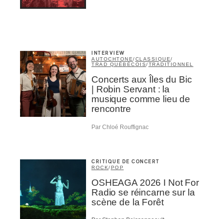
INTERVIEW
AUTOCHTONE
/
CLASSIQUE
/
TRAD QUÉBÉCOIS
/
TRADITIONNEL
Concerts aux Îles du Bic
| Robin Servant : la
musique comme lieu de
rencontre
Par Chloé Rouffignac
CRITIQUE DE CONCERT
ROCK
/
POP
OSHEAGA 2026 I Not For
Radio se réincarne sur la
scène de la Forêt