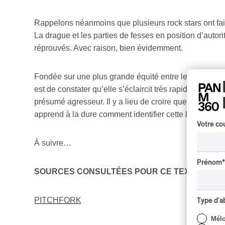
Rappelons néanmoins que plusieurs rock stars ont fait
La drague et les parties de fesses en position d’auto
réprouvés. Avec raison, bien évidemment.
Fondée sur une plus grande équité entre les humains de
est de constater qu’elle s’éclaircit très rapidement l
présumé agresseur. Il y a lieu de croire que Win Butler
apprend à la dure comment identifier cette limite légi
Votre cou
À suivre…
Prénom
*
SOURCES CONSULTÉES POUR CE TEXTE
:
PITCHFORK
Type d'
Mél