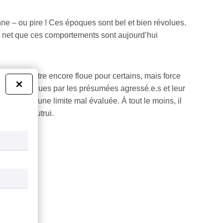
ne – ou pire ! Ces époques sont bel et bien révolues.
et net que ces comportements sont aujourd’hui
est peut-être encore floue pour certains, mais force
×
endues publiques par les présumées agressé.e.s et leur
l dépassé une limite mal évaluée. À tout le moins, il
espect d’autrui.