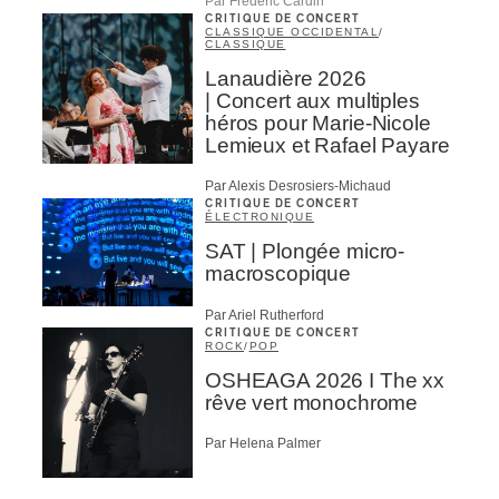
Par Frédéric Cardin
CRITIQUE DE CONCERT
CLASSIQUE OCCIDENTAL
/
CLASSIQUE
Lanaudière 2026
| Concert aux multiples
héros pour Marie-Nicole
Lemieux et Rafael Payare
Par Alexis Desrosiers-Michaud
CRITIQUE DE CONCERT
ÉLECTRONIQUE
SAT | Plongée micro-
macroscopique
Par Ariel Rutherford
CRITIQUE DE CONCERT
ROCK
/
POP
OSHEAGA 2026 I The xx
rêve vert monochrome
Par Helena Palmer