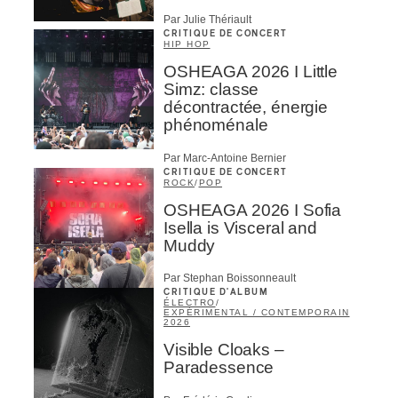
Par Julie Thériault
CRITIQUE DE CONCERT
HIP HOP
OSHEAGA 2026 I Little
Simz: classe
décontractée, énergie
phénoménale
Par Marc-Antoine Bernier
CRITIQUE DE CONCERT
ROCK
/
POP
OSHEAGA 2026 I Sofia
Isella is Visceral and
Muddy
Par Stephan Boissonneault
CRITIQUE D'ALBUM
ÉLECTRO
/
EXPÉRIMENTAL / CONTEMPORAIN
2026
Visible Cloaks –
Paradessence