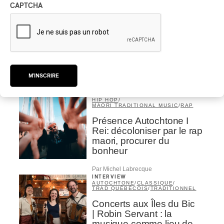
CAPTCHA
Par Frédéric Cardin
INTERVIEW
CHANSON
/
CLASSIQUE
/
POP
Domaine Forget 2026
| Marc Hervieux chante 35
ans de carrière
M'INSCRIRE
Par Alexandre Villemaire
INTERVIEW
HIP HOP
/
MAORI TRADITIONAL MUSIC
/
RAP
Présence Autochtone I
Rei: décoloniser par le rap
maori, procurer du
bonheur
Par Michel Labrecque
INTERVIEW
AUTOCHTONE
/
CLASSIQUE
/
TRAD QUÉBÉCOIS
/
TRADITIONNEL
Concerts aux Îles du Bic
| Robin Servant : la
musique comme lieu de