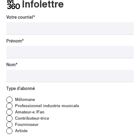
Infolettre
Votre courriel
*
CRITIQUE DE CONCERT
POP
/
INDIGENOUS SOUL MUSIC
Présence Autochtone I
Anyma Ora envoûte la
Prénom
*
Place des Festivals
Par Michel Labrecque
CRITIQUE D'ALBUM
Nom
*
JAZZ
2026
Jacob Wutzke – Double
Down
Type d'abonné
Par Frédéric Cardin
Mélomane
CRITIQUE D'ALBUM
Professionnel industrie musicale
CLASSIQUE OCCIDENTAL
/
Amateur-e /Fan
CLASSIQUE
2026
Contributeur-trice
Alain Trudel; Orchestre
Fournisseur
symphonique de Trois-
Artiste
Rivières; Élisabeth Pion;
Valérie Milot – Ravel