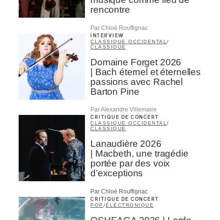
rencontre
Par Chloé Rouffignac
INTERVIEW
CLASSIQUE OCCIDENTAL
/
CLASSIQUE
Domaine Forget 2026
| Bach éternel et éternelles
passions avec Rachel
Barton Pine
Par Alexandre Villemaire
CRITIQUE DE CONCERT
CLASSIQUE OCCIDENTAL
/
CLASSIQUE
Lanaudière 2026
| Macbeth, une tragédie
portée par des voix
d’exceptions
Par Chloé Rouffignac
CRITIQUE DE CONCERT
POP
/
ÉLECTRONIQUE