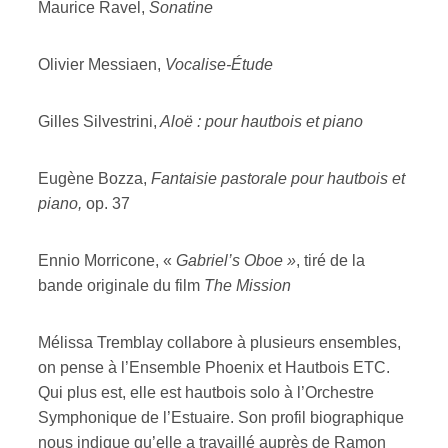
Maurice Ravel,
Sonatine
ires
Olivier Messiaen,
Vocalise-Étude
n
Gilles Silvestrini,
Aloë : pour hautbois et piano
lité
Eugène Bozza,
Fantaisie pastorale pour hautbois et
piano,
op. 37
Ennio Morricone, «
Gabriel’s Oboe »
, tiré de la
bande originale du film
The Mission
Mélissa Tremblay collabore à plusieurs ensembles,
on pense à l’Ensemble Phoenix et Hautbois ETC.
Qui plus est, elle est hautbois solo à l’Orchestre
Symphonique de l’Estuaire. Son profil biographique
nous indique qu’elle a travaillé auprès de Ramon