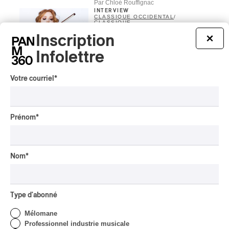
Par Chloé Rouffignac
INTERVIEW
CLASSIQUE OCCIDENTAL
/
CLASSIQUE
Domaine Forget 2026
Inscription
×
| Bach éternel et éternelles
Infolettre
passions avec Rachel
Barton Pine
Votre courriel
*
Par Alexandre Villemaire
CRITIQUE DE CONCERT
CLASSIQUE OCCIDENTAL
/
CLASSIQUE
Prénom
*
Lanaudière 2026
| Macbeth, une tragédie
portée par des voix
d’exceptions
Nom
*
Par Chloé Rouffignac
CRITIQUE DE CONCERT
ROCK
/
POP
Type d'abonné
OSHEAGA 2026 I Not For
Radio se réincarne sur la
Mélomane
scène de la Forêt
Professionnel industrie musicale