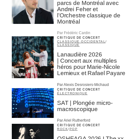
parcs de Montréal avec
Andrei Feher et
l’Orchestre classique de
Montréal
Par Frédéric Cardin
CRITIQUE DE CONCERT
CLASSIQUE OCCIDENTAL
/
CLASSIQUE
Lanaudière 2026
| Concert aux multiples
héros pour Marie-Nicole
Lemieux et Rafael Payare
Par Alexis Desrosiers-Michaud
CRITIQUE DE CONCERT
ÉLECTRONIQUE
SAT | Plongée micro-
macroscopique
Par Ariel Rutherford
CRITIQUE DE CONCERT
ROCK
/
POP
OSHEAGA 2026 I The xx