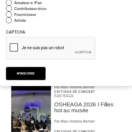
Amateur-e /Fan
Par Stephan Boissonneault
Contributeur-trice
CRITIQUE DE CONCERT
Fournisseur
ROCK
Artiste
OSHEAGA 2026 I Viagra
Boys au centre d’un
CAPTCHA
gigantesque défouloir
Par Marc-Antoine Bernier
CRITIQUE DE CONCERT
ROCK
/
PUNK
OSHEAGA 2026 I
Turnstile, fièvre
M'INSCRIRE
technicolore
Par Marc-Antoine Bernier
CRITIQUE DE CONCERT
POP
/
ROCK
OSHEAGA 2026 I Filles
hot au musée
Par Marc-Antoine Bernier
CRITIQUE DE CONCERT