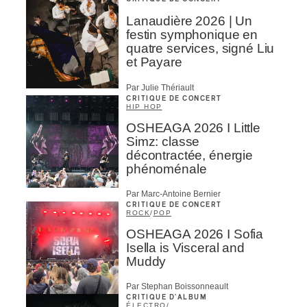
Lanaudière 2026 | Un
festin symphonique en
quatre services, signé Liu
et Payare
Par Julie Thériault
CRITIQUE DE CONCERT
HIP HOP
OSHEAGA 2026 I Little
Simz: classe
décontractée, énergie
phénoménale
Par Marc-Antoine Bernier
CRITIQUE DE CONCERT
ROCK
/
POP
OSHEAGA 2026 I Sofia
Isella is Visceral and
Muddy
Par Stephan Boissonneault
CRITIQUE D'ALBUM
ÉLECTRO
/