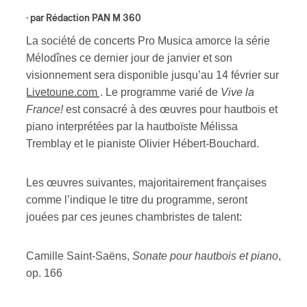
· par
Rédaction PAN M 360
s
La société de concerts Pro Musica amorce la série
Mélodînes ce dernier jour de janvier et son
visionnement sera disponible jusqu’au 14 février sur
Livetoune.com
. Le programme varié de
Vive la
France!
est consacré à des œuvres pour hautbois et
piano interprétées par la hautboïste Mélissa
Tremblay et le pianiste Olivier Hébert-Bouchard.
Les œuvres suivantes, majoritairement françaises
comme l’indique le titre du programme, seront
jouées par ces jeunes chambristes de talent:
Camille Saint-Saëns,
Sonate pour hautbois et piano
,
op. 166