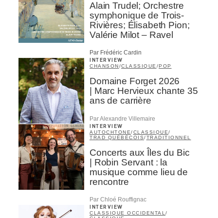
Alain Trudel; Orchestre
symphonique de Trois-
Rivières; Élisabeth Pion;
Valérie Milot – Ravel
Par Frédéric Cardin
INTERVIEW
CHANSON
/
CLASSIQUE
/
POP
Domaine Forget 2026
| Marc Hervieux chante 35
ans de carrière
Par Alexandre Villemaire
INTERVIEW
AUTOCHTONE
/
CLASSIQUE
/
TRAD QUÉBÉCOIS
/
TRADITIONNEL
Concerts aux Îles du Bic
| Robin Servant : la
musique comme lieu de
rencontre
Par Chloé Rouffignac
INTERVIEW
CLASSIQUE OCCIDENTAL
/