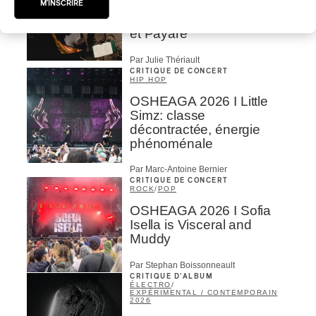
festin symphonique en
M'INSCRIRE
quatre services, signé Liu
et Payare
Par Julie Thériault
CRITIQUE DE CONCERT
HIP HOP
OSHEAGA 2026 I Little
Simz: classe
décontractée, énergie
phénoménale
Par Marc-Antoine Bernier
CRITIQUE DE CONCERT
ROCK
/
POP
OSHEAGA 2026 I Sofia
Isella is Visceral and
Muddy
Par Stephan Boissonneault
CRITIQUE D'ALBUM
ÉLECTRO
/
EXPÉRIMENTAL / CONTEMPORAIN
2026