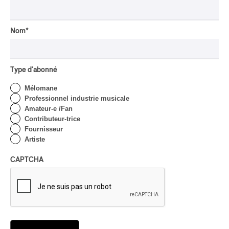
ROCK
OSHEAGA 2026 I Viagra
Boys au centre d’un
Nom
*
gigantesque défouloir
Par Marc-Antoine Bernier
CRITIQUE DE CONCERT
Type d'abonné
ROCK
/
PUNK
Mélomane
OSHEAGA 2026 I
Professionnel industrie musicale
Turnstile, fièvre
Amateur-e /Fan
technicolore
Contributeur-trice
Fournisseur
Par Marc-Antoine Bernier
CRITIQUE DE CONCERT
Artiste
POP
/
ROCK
OSHEAGA 2026 I Filles
CAPTCHA
hot au musée
Par Marc-Antoine Bernier
CRITIQUE DE CONCERT
Lanaudière 2026 | Un