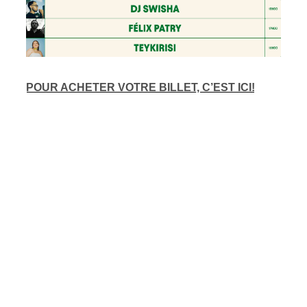
ires
n
POUR ACHETER VOTRE BILLET, C’EST ICI!
lité