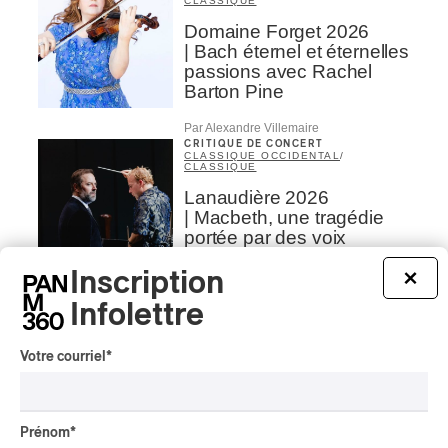
CLASSIQUE
Domaine Forget 2026
| Bach éternel et éternelles
passions avec Rachel
Barton Pine
Par Alexandre Villemaire
CRITIQUE DE CONCERT
CLASSIQUE OCCIDENTAL
/
CLASSIQUE
Lanaudière 2026
| Macbeth, une tragédie
portée par des voix
d’exceptions
Inscription
×
Par Chloé Rouffignac
Infolettre
CRITIQUE DE CONCERT
ROCK
/
POP
OSHEAGA 2026 I Not For
Votre courriel
*
Radio se réincarne sur la
scène de la Forêt
Par Stephan Boissonneault
Prénom
*
CRITIQUE DE CONCERT