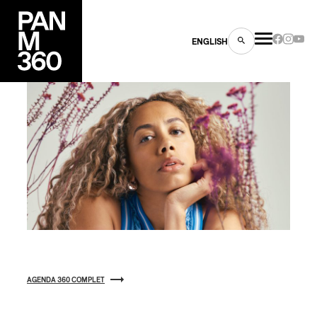
ENGLISH
es
s
AGENDA 360 COMPLET
ns