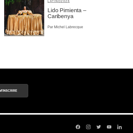
LATINO
2026
Lido Pimienta –
Caribenya
Par Michel Labrecque
M'INSCRIRE