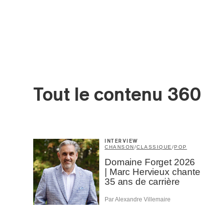
Tout le contenu 360
Votre cou
INTERVIEW
CHANSON
/
CLASSIQUE
/
POP
Domaine Forget 2026
Prénom
*
| Marc Hervieux chante
35 ans de carrière
Par Alexandre Villemaire
Type d'