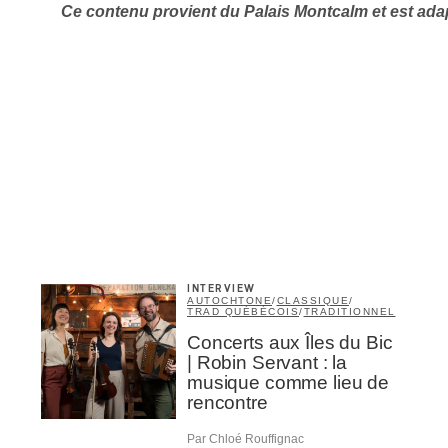
Ce contenu provient du Palais Montcalm et est ad
Inscription
Infolettre
rriel
*
INTERVIEW
AUTOCHTONE
/
CLASSIQUE
/
TRAD QUÉBÉCOIS
/
TRADITIONNEL
Nom
*
Concerts aux Îles du Bic
| Robin Servant : la
musique comme lieu de
rencontre
abonné
Par Chloé Rouffignac