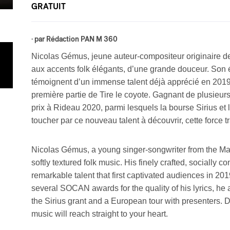
GRATUIT
· par
Rédaction PAN M 360
Nicolas Gémus, jeune auteur-compositeur originaire de
aux accents folk élégants, d’une grande douceur. Son é
témoignent d’un immense talent déjà apprécié en 2019,
première partie de Tire le coyote. Gagnant de plusieurs p
prix à Rideau 2020, parmi lesquels la bourse Sirius et
toucher par ce nouveau talent à découvrir, cette force t
Nicolas Gémus, a young singer-songwriter from the Magd
softly textured folk music. His finely crafted, socially 
remarkable talent that first captivated audiences in 20
several SOCAN awards for the quality of his lyrics, he
the Sirius grant and a European tour with presenters. Di
music will reach straight to your heart.