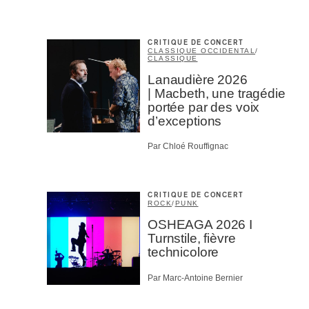
Mél
Prof
Amat
Cont
CRITIQUE DE CONCERT
CLASSIQUE OCCIDENTAL
/
Four
CLASSIQUE
Arti
Lanaudière 2026
| Macbeth, une tragédie
CAPTCH
portée par des voix
d’exceptions
Par Chloé Rouffignac
M'I
CRITIQUE DE CONCERT
ROCK
/
PUNK
OSHEAGA 2026 I
Turnstile, fièvre
technicolore
Par Marc-Antoine Bernier