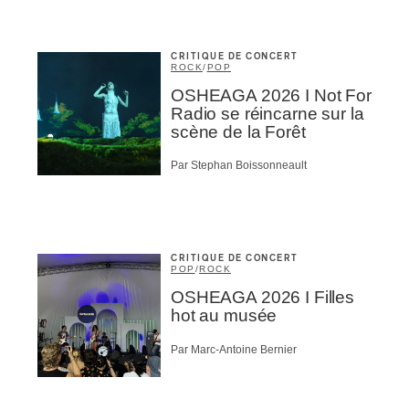
omane
essionnel industrie musicale
eur-e /Fan
ributeur-trice
CRITIQUE DE CONCERT
ROCK
/
POP
nisseur
ste
OSHEAGA 2026 I Not For
Radio se réincarne sur la
A
scène de la Forêt
Par Stephan Boissonneault
NSCRIRE
CRITIQUE DE CONCERT
POP
/
ROCK
OSHEAGA 2026 I Filles
hot au musée
Par Marc-Antoine Bernier