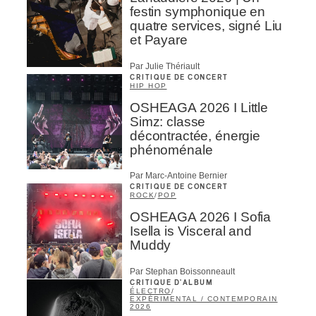
festin symphonique en
quatre services, signé Liu
et Payare
Par Julie Thériault
CRITIQUE DE CONCERT
HIP HOP
OSHEAGA 2026 I Little
Simz: classe
décontractée, énergie
phénoménale
Par Marc-Antoine Bernier
CRITIQUE DE CONCERT
ROCK
/
POP
OSHEAGA 2026 I Sofia
Isella is Visceral and
Muddy
Par Stephan Boissonneault
CRITIQUE D'ALBUM
ÉLECTRO
/
EXPÉRIMENTAL / CONTEMPORAIN
2026