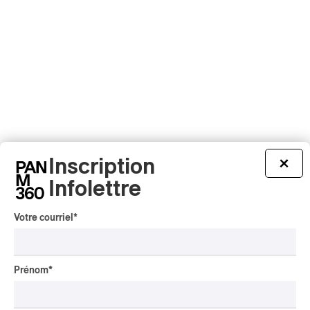
Inscription
×
Infolettre
Votre courriel
*
Achetez votre place sur
lepointdevente.com
.
Prénom
*
FACEBOOK:
FRÉQUENCES LOCALES/
ANTONY CARLE // LAROIE – Concert virtuel