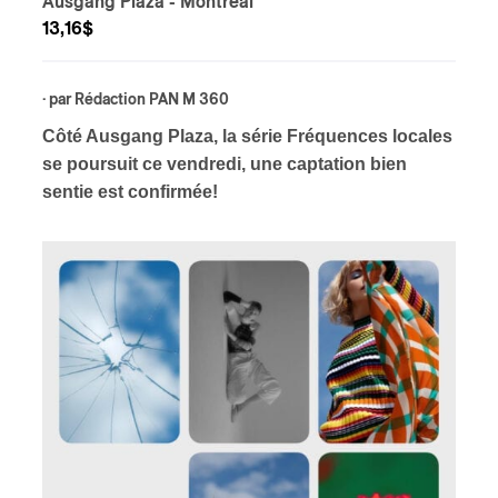
Ausgang Plaza
- Montréal
13,16$
ires
n
· par
Rédaction PAN M 360
Côté Ausgang Plaza, la série Fréquences locales
lité
se poursuit ce vendredi, une captation bien
sentie est confirmée!