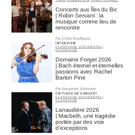
TRAD QUÉBÉCOIS
/
TRADITIONNEL
Concerts aux Îles du Bic
| Robin Servant : la
musique comme lieu de
rencontre
Par Chloé Rouffignac
INTERVIEW
CLASSIQUE OCCIDENTAL
/
CLASSIQUE
Domaine Forget 2026
| Bach éternel et éternelles
passions avec Rachel
Barton Pine
Par Alexandre Villemaire
CRITIQUE DE CONCERT
CLASSIQUE OCCIDENTAL
/
CLASSIQUE
Lanaudière 2026
| Macbeth, une tragédie
portée par des voix
d’exceptions