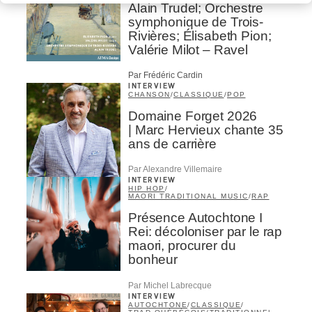
Alain Trudel; Orchestre
symphonique de Trois-
Rivières; Élisabeth Pion;
Valérie Milot – Ravel
Par Frédéric Cardin
INTERVIEW
CHANSON
/
CLASSIQUE
/
POP
Domaine Forget 2026
| Marc Hervieux chante 35
ans de carrière
Par Alexandre Villemaire
INTERVIEW
HIP HOP
/
MAORI TRADITIONAL MUSIC
/
RAP
Présence Autochtone I
Rei: décoloniser par le rap
maori, procurer du
bonheur
Par Michel Labrecque
INTERVIEW
AUTOCHTONE
/
CLASSIQUE
/