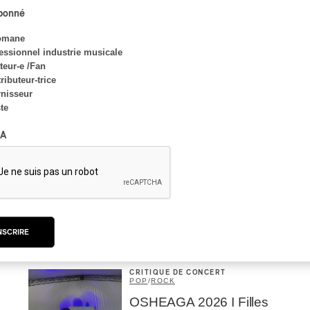
Concerts aux Îles du Bic
abonné
| Robin Servant : la
musique comme lieu de
omane
rencontre
essionnel industrie musicale
eur-e /Fan
Par Chloé Rouffignac
ributeur-trice
nisseur
ste
CRITIQUE DE CONCERT
ROCK
/
POP
A
OSHEAGA 2026 I Not For
Radio se réincarne sur la
scène de la Forêt
Par Stephan Boissonneault
NSCRIRE
CRITIQUE DE CONCERT
POP
/
ROCK
OSHEAGA 2026 I Filles