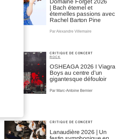
Domaine Forget 2026
| Bach éternel et
éternelles passions avec
Rachel Barton Pine
Par Alexandre Villemaire
CRITIQUE DE CONCERT
ROCK
OSHEAGA 2026 I Viagra
Boys au centre d’un
gigantesque défouloir
Par Marc-Antoine Bernier
CRITIQUE DE CONCERT
Lanaudière 2026 | Un
festin symphonique en