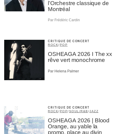
l’Orchestre classique de
Montréal
Par Frédéric Cardin
CRITIQUE DE CONCERT
ROCK
/
POP
OSHEAGA 2026 I The xx
rêve vert monochrome
Par Helena Palmer
CRITIQUE DE CONCERT
ROCK
/
POP
/
SOUL/R&B
/
JAZZ
OSHEAGA 2026 | Blood
Orange, au yable la
promo, place au divin