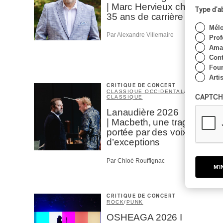
| Marc Hervieux chante
Type d'
35 ans de carrière
Mél
Par Alexandre Villemaire
Prof
Amat
Cont
Four
Arti
CRITIQUE DE CONCERT
CLASSIQUE OCCIDENTAL
/
CAPTCH
CLASSIQUE
Lanaudière 2026
| Macbeth, une tragédie
portée par des voix
d’exceptions
Par Chloé Rouffignac
M'I
CRITIQUE DE CONCERT
ROCK
/
PUNK
OSHEAGA 2026 I