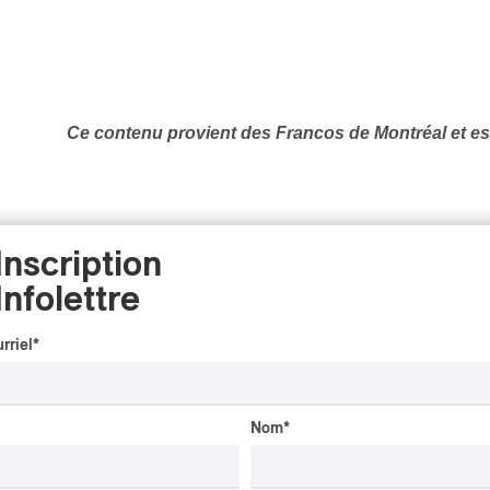
Ce contenu provient des Francos de Montréal et e
Inscription
Infolettre
rriel
*
Nom
*
INTERVIEW
AUTOCHTONE
/
CLASSIQUE
/
TRAD QUÉBÉCOIS
/
TRADITIONNEL