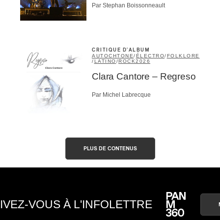
Par Stephan Boissonneault
CRITIQUE D'ALBUM
AUTOCHTONE
/
ÉLECTRO
/
FOLKLORE
/
LATINO
/
ROCK
2026
Clara Cantore – Regreso
Par Michel Labrecque
PLUS DE CONTENUS
IVEZ-VOUS À L'INFOLETTRE