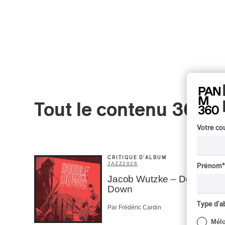
Tout le contenu 360
Votre cou
CRITIQUE D'ALBUM
JAZZ
2026
Prénom
*
Jacob Wutzke – Double
Down
Type d'
Par Frédéric Cardin
Mél