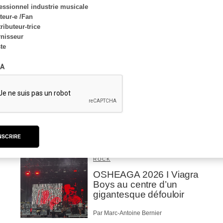
essionnel industrie musicale
Par Frédéric Cardin
eur-e /Fan
ributeur-trice
nisseur
INTERVIEW
ste
CLASSIQUE OCCIDENTAL
/
CLASSIQUE
A
Domaine Forget 2026
| Bach éternel et
éternelles passions avec
Rachel Barton Pine
Par Alexandre Villemaire
NSCRIRE
CRITIQUE DE CONCERT
ROCK
OSHEAGA 2026 I Viagra
Boys au centre d’un
gigantesque défouloir
Par Marc-Antoine Bernier