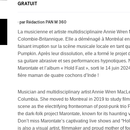
GRATUIT
· par
Rédaction PAN M 360
La musicienne et artiste multidisciplinaire Annie Wren
Colombie-Britannique. Elle a déménagé à Montréal en 
faisant irruption sur la scène musicale locale en tant 
Pumpkin. Après leur dissolution, elle a formé le projet
sa guitare abrasive et ses performances hypnotiques.
Marontate et l’album « Hold Fast », sorti le 14 juin 202
fière maman de quatre cochons d’Inde !
Musician and multidisciplinary artist Annie Wren MacLeo
Columbia. She moved to Montreal in 2019 to study film 
scene as the electrifying frontwoman of post-punk trio 
the dark-folk project Marontate, known for its haunting
Don’t miss Marontate’s captivating live shows and “H
is also a visual artist, filmmaker and proud mother of fo