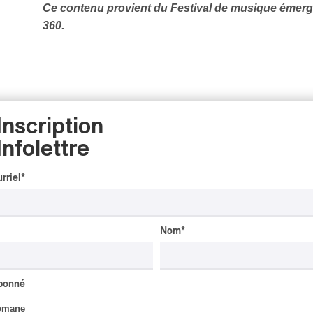
Ce contenu provient du Festival de musique émer
360.
Inscription
Infolettre
rriel
*
CRITIQUE D'ALBUM
CLASSIQUE OCCIDENTAL
/
Nom
*
CLASSIQUE
2026
Alain Trudel; Orchestre
symphonique de Trois-
Rivières; Élisabeth Pion;
abonné
Valérie Milot – Ravel
omane