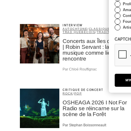
Prof
Amat
Cont
Four
INTERVIEW
Arti
AUTOCHTONE
/
CLASSIQUE
/
TRAD QUÉBÉCOIS
/
TRADITIONNEL
CAPTCH
Concerts aux Îles du Bic
| Robin Servant : la
musique comme lieu de
rencontre
Par Chloé Rouffignac
M'I
CRITIQUE DE CONCERT
ROCK
/
POP
OSHEAGA 2026 I Not For
Radio se réincarne sur la
scène de la Forêt
Par Stephan Boissonneault