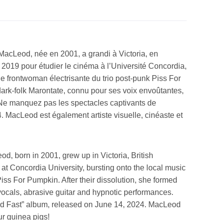
 MacLeod, née en 2001, a grandi à Victoria, en
2019 pour étudier le cinéma à l’Université Concordia,
que frontwoman électrisante du trio post-punk Piss For
 dark-folk Marontate, connu pour ses voix envoûtantes,
 Ne manquez pas les spectacles captivants de
4. MacLeod est également artiste visuelle, cinéaste et
d, born in 2001, grew up in Victoria, British
at Concordia University, bursting onto the local music
Piss For Pumpkin. After their dissolution, she formed
 vocals, abrasive guitar and hypnotic performances.
old Fast” album, released on June 14, 2024. MacLeod
ur guinea pigs!