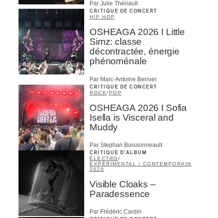
Par Julie Thériault
CRITIQUE DE CONCERT
HIP HOP
OSHEAGA 2026 I Little
Simz: classe
décontractée, énergie
phénoménale
Par Marc-Antoine Bernier
CRITIQUE DE CONCERT
ROCK
/
POP
OSHEAGA 2026 I Sofia
Isella is Visceral and
Muddy
Par Stephan Boissonneault
CRITIQUE D'ALBUM
ÉLECTRO
/
EXPÉRIMENTAL / CONTEMPORAIN
2026
Visible Cloaks –
Paradessence
Par Frédéric Cardin