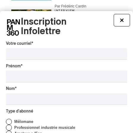
Par Frédéric Cardin
INTERVIEW
CHANSON
/
CLASSIQUE
/
POP
Inscription
×
Domaine Forget 2026
Infolettre
| Marc Hervieux chante 35
ans de carrière
Votre courriel
*
Par Alexandre Villemaire
INTERVIEW
HIP HOP
/
MAORI TRADITIONAL MUSIC
/
RAP
Prénom
*
Présence Autochtone I
Rei: décoloniser par le rap
maori, procurer du
bonheur
Nom
*
Par Michel Labrecque
INTERVIEW
AUTOCHTONE
/
CLASSIQUE
/
TRAD QUÉBÉCOIS
/
TRADITIONNEL
Type d'abonné
Concerts aux Îles du Bic
Mélomane
| Robin Servant : la
Professionnel industrie musicale
musique comme lieu de