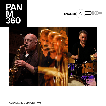
ENGLISH
es
s
ns
AGENDA 360 COMPLET