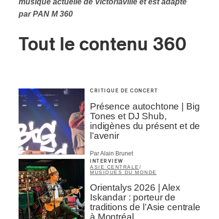
musique actuelle de Victoriaville et est adapté
par PAN M 360
Tout le contenu 360
CRITIQUE DE CONCERT
Présence autochtone | Big
Tones et DJ Shub,
indigènes du présent et de
l’avenir
Par Alain Brunet
INTERVIEW
ASIE CENTRALE
/
MUSIQUES DU MONDE
Orientalys 2026 | Alex
Iskandar : porteur de
traditions de l’Asie centrale
à Montréal