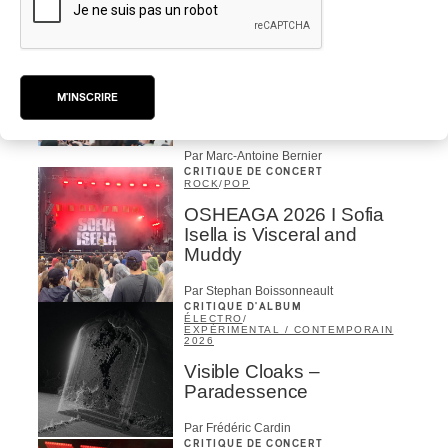
Par Julie Thériault
CRITIQUE DE CONCERT
HIP HOP
OSHEAGA 2026 I Little
Simz: classe
décontractée, énergie
M'INSCRIRE
phénoménale
Par Marc-Antoine Bernier
CRITIQUE DE CONCERT
ROCK
/
POP
OSHEAGA 2026 I Sofia
Isella is Visceral and
Muddy
Par Stephan Boissonneault
CRITIQUE D'ALBUM
ÉLECTRO
/
EXPÉRIMENTAL / CONTEMPORAIN
2026
Visible Cloaks –
Paradessence
Par Frédéric Cardin
CRITIQUE DE CONCERT