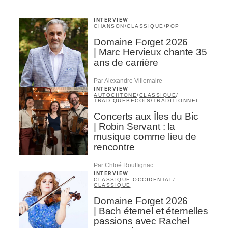
INTERVIEW
CHANSON
/
CLASSIQUE
/
POP
Domaine Forget 2026
| Marc Hervieux chante 35
ans de carrière
Par Alexandre Villemaire
INTERVIEW
AUTOCHTONE
/
CLASSIQUE
/
TRAD QUÉBÉCOIS
/
TRADITIONNEL
Concerts aux Îles du Bic
| Robin Servant : la
musique comme lieu de
rencontre
Par Chloé Rouffignac
INTERVIEW
CLASSIQUE OCCIDENTAL
/
CLASSIQUE
Domaine Forget 2026
| Bach éternel et éternelles
passions avec Rachel