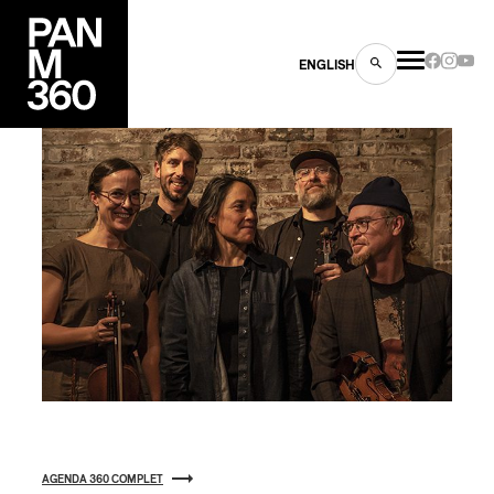
ENGLISH
es
s
ns
AGENDA 360 COMPLET