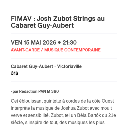
s
FIMAV : Josh Zubot Strings au
Cabaret Guy-Aubert
VEN
15 MAI
2026 • 21:30
AVANT-GARDE / MUSIQUE CONTEMPORAINE
Cabaret Guy-Aubert
- Victoriaville
31$
· par
Rédaction PAN M 360
Cet éblouissant quintette à cordes de la côte Ouest
interprète la musique de Joshua Zubot avec moult
verve et sensibilité. Zubot, tel un Béla Bartók du 21e
siècle, s’inspire de tout, des musiques les plus