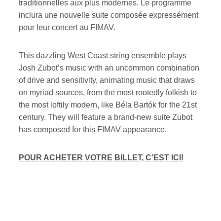
traditionnelles aux plus modernes. Le programme
inclura une nouvelle suite composée expressément
ires
pour leur concert au FIMAV.
n
This dazzling West Coast string ensemble plays
lité
Josh Zubot’s music with an uncommon combination
of drive and sensitivity, animating music that draws
on myriad sources, from the most rootedly folkish to
the most loftily modern, like Béla Bartók for the 21st
century. They will feature a brand-new suite Zubot
has composed for this FIMAV appearance.
POUR ACHETER VOTRE BILLET, C’EST ICI!