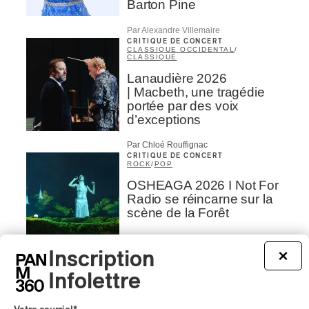
Barton Pine
Par Alexandre Villemaire
CRITIQUE DE CONCERT
CLASSIQUE OCCIDENTAL
/
CLASSIQUE
Lanaudière 2026
| Macbeth, une tragédie
portée par des voix
d’exceptions
Par Chloé Rouffignac
CRITIQUE DE CONCERT
ROCK
/
POP
OSHEAGA 2026 I Not For
Radio se réincarne sur la
scène de la Forêt
Par Stephan Boissonneault
CRITIQUE DE CONCERT
Inscription
×
ROCK
Infolettre
OSHEAGA 2026 I Viagra
Boys au centre d’un
gigantesque défouloir