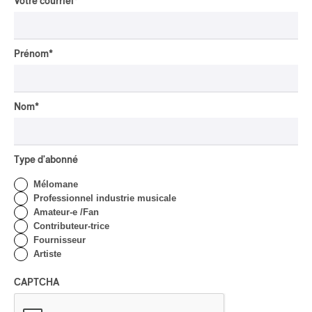
Votre courriel
*
Par Marc-Antoine Bernier
CRITIQUE DE CONCERT
ROCK
/
PUNK
Prénom
*
OSHEAGA 2026 I
Turnstile, fièvre
technicolore
Nom
*
Par Marc-Antoine Bernier
CRITIQUE DE CONCERT
POP
/
ROCK
OSHEAGA 2026 I Filles
Type d'abonné
hot au musée
Mélomane
Professionnel industrie musicale
Par Marc-Antoine Bernier
Amateur-e /Fan
CRITIQUE DE CONCERT
Contributeur-trice
Fournisseur
Lanaudière 2026 | Un
Artiste
festin symphonique en
quatre services, signé Liu
CAPTCHA
et Payare