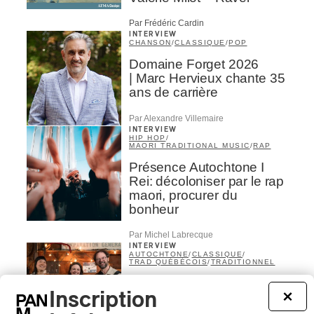
Par Frédéric Cardin
INTERVIEW
CHANSON
/
CLASSIQUE
/
POP
Domaine Forget 2026
| Marc Hervieux chante 35
ans de carrière
Par Alexandre Villemaire
INTERVIEW
HIP HOP
/
MAORI TRADITIONAL MUSIC
/
RAP
Présence Autochtone I
Rei: décoloniser par le rap
maori, procurer du
bonheur
Par Michel Labrecque
INTERVIEW
AUTOCHTONE
/
CLASSIQUE
/
TRAD QUÉBÉCOIS
/
TRADITIONNEL
Concerts aux Îles du Bic
Inscription
×
| Robin Servant : la
musique comme lieu de