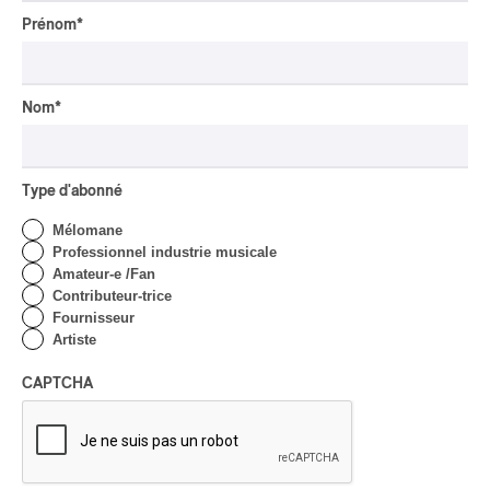
Lanaudière 2026
| Macbeth, une tragédie
Prénom
*
portée par des voix
d’exceptions
Nom
*
Par Chloé Rouffignac
CRITIQUE DE CONCERT
ROCK
/
POP
OSHEAGA 2026 I Not For
Type d'abonné
Radio se réincarne sur la
scène de la Forêt
Mélomane
Professionnel industrie musicale
Par Stephan Boissonneault
Amateur-e /Fan
CRITIQUE DE CONCERT
ROCK
Contributeur-trice
Fournisseur
OSHEAGA 2026 I Viagra
Artiste
Boys au centre d’un
gigantesque défouloir
CAPTCHA
Par Marc-Antoine Bernier
CRITIQUE DE CONCERT
ROCK
/
PUNK
OSHEAGA 2026 I