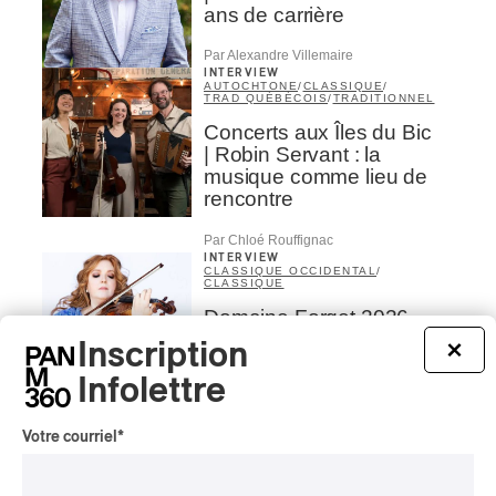
ans de carrière
Par Alexandre Villemaire
INTERVIEW
AUTOCHTONE
/
CLASSIQUE
/
TRAD QUÉBÉCOIS
/
TRADITIONNEL
Concerts aux Îles du Bic
| Robin Servant : la
musique comme lieu de
rencontre
Par Chloé Rouffignac
INTERVIEW
CLASSIQUE OCCIDENTAL
/
CLASSIQUE
Domaine Forget 2026
| Bach éternel et éternelles
Inscription
×
passions avec Rachel
Barton Pine
Infolettre
Par Alexandre Villemaire
Votre courriel
*
CRITIQUE DE CONCERT
CLASSIQUE OCCIDENTAL
/
CLASSIQUE