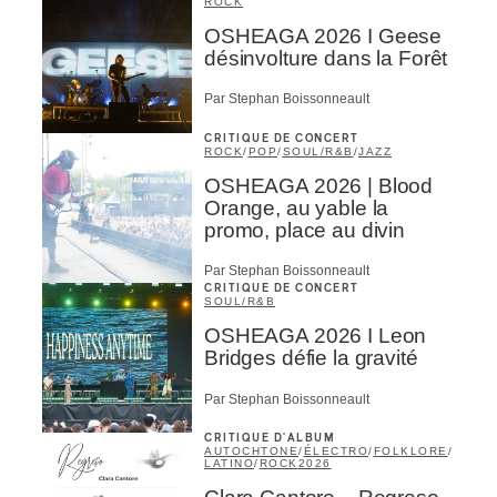
ROCK
OSHEAGA 2026 I Geese
désinvolture dans la Forêt
Par Stephan Boissonneault
CRITIQUE DE CONCERT
ROCK
/
POP
/
SOUL/R&B
/
JAZZ
OSHEAGA 2026 | Blood
Orange, au yable la
promo, place au divin
Par Stephan Boissonneault
CRITIQUE DE CONCERT
SOUL/R&B
OSHEAGA 2026 I Leon
Bridges défie la gravité
Par Stephan Boissonneault
CRITIQUE D'ALBUM
AUTOCHTONE
/
ÉLECTRO
/
FOLKLORE
/
LATINO
/
ROCK
2026