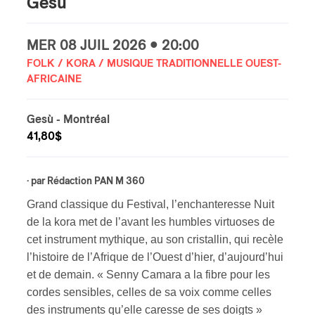
Gesù
s
MER
08 JUIL
2026 • 20:00
FOLK / KORA / MUSIQUE TRADITIONNELLE OUEST-
AFRICAINE
Gesù
- Montréal
41,80$
· par
Rédaction PAN M 360
Grand classique du Festival, l’enchanteresse Nuit
de la kora met de l’avant les humbles virtuoses de
cet instrument mythique, au son cristallin, qui recèle
l’histoire de l’Afrique de l’Ouest d’hier, d’aujourd’hui
et de demain. « Senny Camara a la fibre pour les
cordes sensibles, celles de sa voix comme celles
des instruments qu’elle caresse de ses doigts »