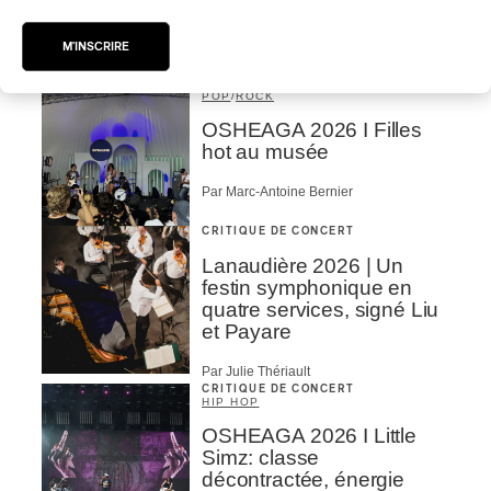
Turnstile, fièvre
technicolore
M'INSCRIRE
Par Marc-Antoine Bernier
CRITIQUE DE CONCERT
POP
/
ROCK
OSHEAGA 2026 I Filles
hot au musée
Par Marc-Antoine Bernier
CRITIQUE DE CONCERT
Lanaudière 2026 | Un
festin symphonique en
quatre services, signé Liu
et Payare
Par Julie Thériault
CRITIQUE DE CONCERT
HIP HOP
OSHEAGA 2026 I Little
Simz: classe
décontractée, énergie