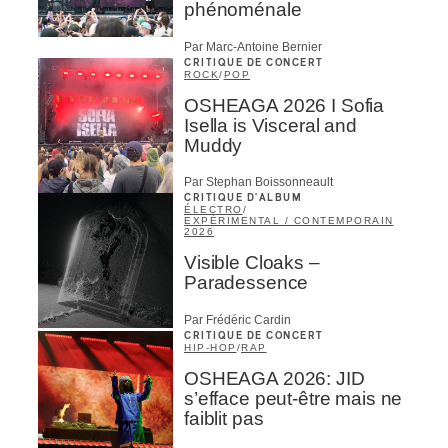
phénoménale
Par Marc-Antoine Bernier
CRITIQUE DE CONCERT
ROCK
/
POP
OSHEAGA 2026 I Sofia
Isella is Visceral and
Muddy
Par Stephan Boissonneault
CRITIQUE D'ALBUM
ÉLECTRO
/
EXPÉRIMENTAL / CONTEMPORAIN
2026
Visible Cloaks –
Paradessence
Par Frédéric Cardin
CRITIQUE DE CONCERT
HIP-HOP
/
RAP
OSHEAGA 2026: JID
s’efface peut-être mais ne
faiblit pas