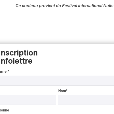
Ce contenu provient du
Festival International Nuit
Inscription
Infolettre
rriel
*
CRITIQUE D'ALBUM
JAZZ
2026
Jacob Wutzke – Double
Nom
*
Down
Par Frédéric Cardin
abonné