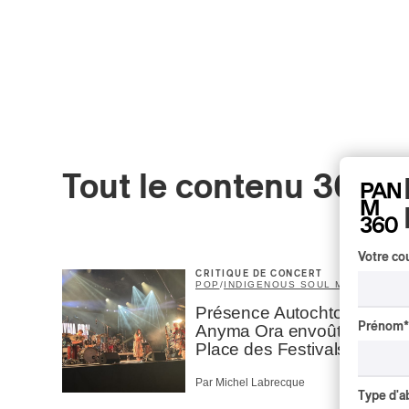
Tout le contenu 360
Votre cou
CRITIQUE DE CONCERT
POP
/
INDIGENOUS SOUL MUSIC
Présence Autochtone I
Prénom
*
Anyma Ora envoûte la
Place des Festivals
Par Michel Labrecque
Type d'