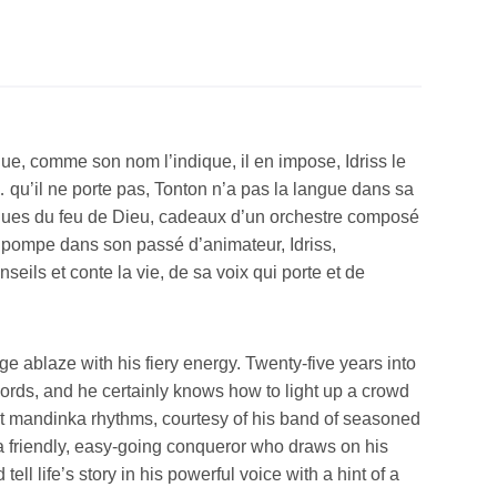
que, comme son nom l’indique, il en impose, Idriss le
… qu’il ne porte pas, Tonton n’a pas la langue dans sa
ues du feu de Dieu, cadeaux d’un orchestre composé
i pompe dans son passé d’animateur, Idriss,
eils et conte la vie, de sa voix qui porte et de
ge ablaze with his fiery energy. Twenty-five years into
 words, and he certainly knows how to light up a crowd
t mandinka rhythms, courtesy of his band of seasoned
a friendly, easy-going conqueror who draws on his
ll life’s story in his powerful voice with a hint of a