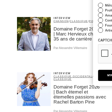
Mél
Prof
Amat
INTERVIEW
Cont
CHANSON
/
CLASSIQUE
/
POP
Four
Domaine Forget 2026
Arti
| Marc Hervieux chante
35 ans de carrière
CAPTCH
Par Alexandre Villemaire
INTERVIEW
M'I
CLASSIQUE OCCIDENTAL
/
CLASSIQUE
Domaine Forget 2026
| Bach éternel et
éternelles passions avec
Rachel Barton Pine
Par Alexandre Villemaire