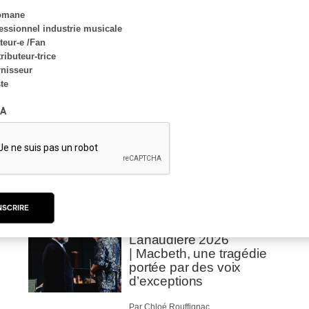
omane
essionnel industrie musicale
eur-e /Fan
INTERVIEW
ributeur-trice
HIP HOP
/
MAORI TRADITIONAL MUSIC
/
RAP
nisseur
ste
Présence Autochtone I
Rei: décoloniser par le
A
rap maori, procurer du
bonheur
Par Michel Labrecque
CRITIQUE DE CONCERT
NSCRIRE
CLASSIQUE OCCIDENTAL
/
CLASSIQUE
Lanaudière 2026
| Macbeth, une tragédie
portée par des voix
d’exceptions
Par Chloé Rouffignac