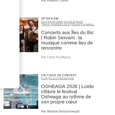
Par Frédéric Cardin
INTERVIEW
AUTOCHTONE
/
CLASSIQUE
/
TRAD QUÉBÉCOIS
/
TRADITIONNEL
Concerts aux Îles du Bic
| Robin Servant : la
musique comme lieu de
rencontre
Par Chloé Rouffignac
CRITIQUE DE CONCERT
POP
/
ÉLECTRONIQUE
OSHEAGA 2026 | Lorde
clôture le festival
Osheaga au rythme de
son propre cœur
Par Stephan Boissonneault