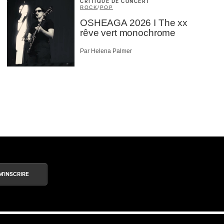
CRITIQUE DE CONCERT
ROCK
/
POP
OSHEAGA 2026 I The xx
rêve vert monochrome
Par Helena Palmer
M'INSCRIRE