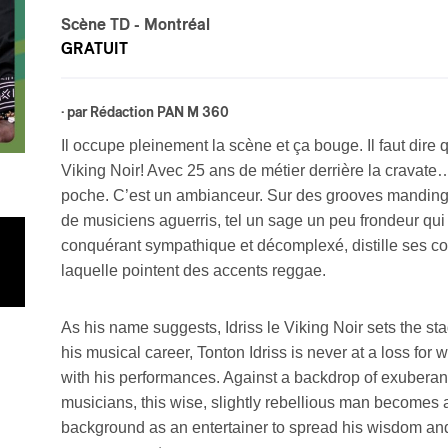
Scène TD
- Montréal
GRATUIT
· par
Rédaction PAN M 360
Il occupe pleinement la scène et ça bouge. Il faut dire 
Viking Noir! Avec 25 ans de métier derrière la cravate
poche. C’est un ambianceur. Sur des grooves manding
de musiciens aguerris, tel un sage un peu frondeur qu
conquérant sympathique et décomplexé, distille ses cons
laquelle pointent des accents reggae.
As his name suggests, Idriss le Viking Noir sets the sta
his musical career, Tonton Idriss is never at a loss for
with his performances. Against a backdrop of exuberan
musicians, this wise, slightly rebellious man becomes 
background as an entertainer to spread his wisdom and te