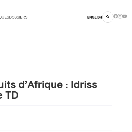
QUES
DOSSIERS
ENGLISH
its d’Afrique : Idriss
e TD