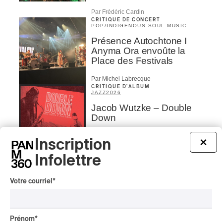
Par Frédéric Cardin
CRITIQUE DE CONCERT
POP
/
INDIGENOUS SOUL MUSIC
Présence Autochtone I
Anyma Ora envoûte la
Place des Festivals
Par Michel Labrecque
CRITIQUE D'ALBUM
JAZZ
2026
Jacob Wutzke – Double
Down
Par Frédéric Cardin
Inscription
×
CRITIQUE D'ALBUM
Infolettre
CLASSIQUE OCCIDENTAL
/
CLASSIQUE
2026
Alain Trudel; Orchestre
Votre courriel
*
symphonique de Trois-
Rivières; Élisabeth Pion;
Valérie Milot – Ravel
Prénom
*