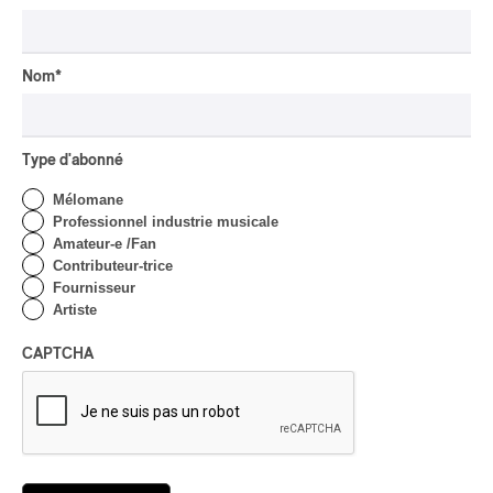
Par Frédéric Cardin
INTERVIEW
CHANSON
/
CLASSIQUE
/
POP
Domaine Forget 2026
Nom
*
| Marc Hervieux chante 35
ans de carrière
Type d'abonné
Par Alexandre Villemaire
INTERVIEW
HIP HOP
/
Mélomane
MAORI TRADITIONAL MUSIC
/
RAP
Professionnel industrie musicale
Présence Autochtone I
Amateur-e /Fan
Rei: décoloniser par le rap
Contributeur-trice
maori, procurer du
Fournisseur
bonheur
Artiste
Par Michel Labrecque
CAPTCHA
INTERVIEW
AUTOCHTONE
/
CLASSIQUE
/
TRAD QUÉBÉCOIS
/
TRADITIONNEL
Concerts aux Îles du Bic
| Robin Servant : la
musique comme lieu de
rencontre