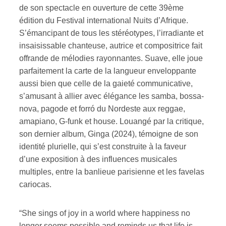
de son spectacle en ouverture de cette 39ème
édition du Festival international Nuits d’Afrique.
ires
S’émancipant de tous les stéréotypes, l’irradiante et
n
insaisissable chanteuse, autrice et compositrice fait
offrande de mélodies rayonnantes. Suave, elle joue
lité
parfaitement la carte de la langueur enveloppante
aussi bien que celle de la gaieté communicative,
s’amusant à allier avec élégance les samba, bossa-
nova, pagode et forró du Nordeste aux reggae,
amapiano, G-funk et house. Louangé par la critique,
son dernier album, Ginga (2024), témoigne de son
identité plurielle, qui s’est construite à la faveur
d’une exposition à des influences musicales
multiples, entre la banlieue parisienne et les favelas
cariocas.
“She sings of joy in a world where happiness no
longer seems possible and reminds us that life is