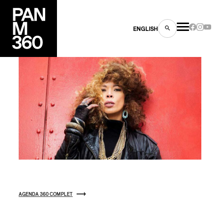
ENGLISH
es
s
AGENDA 360 COMPLET
ns