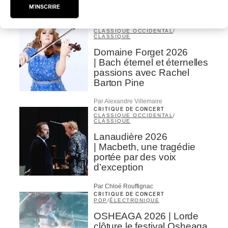
M'INSCRIRE
Par Chloé Rouffignac
INTERVIEW
CLASSIQUE OCCIDENTAL
/
CLASSIQUE
Domaine Forget 2026
| Bach éternel et éternelles
passions avec Rachel
Barton Pine
Par Alexandre Villemaire
CRITIQUE DE CONCERT
CLASSIQUE OCCIDENTAL
/
CLASSIQUE
Lanaudière 2026
| Macbeth, une tragédie
portée par des voix
d’exception
Par Chloé Rouffignac
CRITIQUE DE CONCERT
POP
/
ÉLECTRONIQUE
OSHEAGA 2026 | Lorde
clôture le festival Osheaga