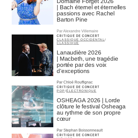
Domaine Forget 2026
| Bach éternel et éternelles
passions avec Rachel
Barton Pine
Par Alexandre Villemaire
CRITIQUE DE CONCERT
CLASSIQUE OCCIDENTAL
/
CLASSIQUE
Lanaudière 2026
| Macbeth, une tragédie
portée par des voix
d’exceptions
Par Chloé Rouffignac
CRITIQUE DE CONCERT
POP
/
ÉLECTRONIQUE
OSHEAGA 2026 | Lorde
clôture le festival Osheaga
au rythme de son propre
cœur
Par Stephan Boissonneault
CRITIQUE DE CONCERT