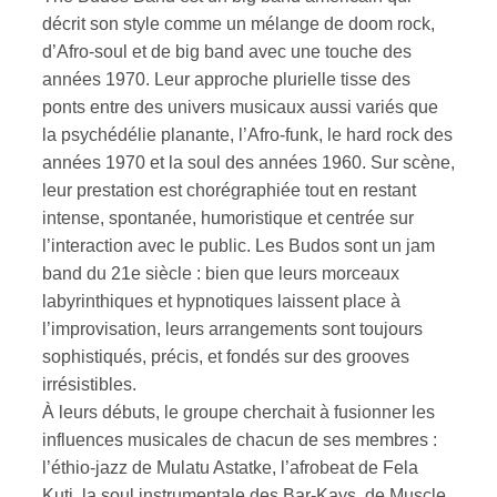
décrit son style comme un mélange de doom rock,
d’Afro-soul et de big band avec une touche des
ires
années 1970. Leur approche plurielle tisse des
n
ponts entre des univers musicaux aussi variés que
la psychédélie planante, l’Afro-funk, le hard rock des
lité
années 1970 et la soul des années 1960. Sur scène,
leur prestation est chorégraphiée tout en restant
intense, spontanée, humoristique et centrée sur
l’interaction avec le public. Les Budos sont un jam
band du 21e siècle : bien que leurs morceaux
labyrinthiques et hypnotiques laissent place à
l’improvisation, leurs arrangements sont toujours
sophistiqués, précis, et fondés sur des grooves
irrésistibles.
À leurs débuts, le groupe cherchait à fusionner les
influences musicales de chacun de ses membres :
l’éthio-jazz de Mulatu Astatke, l’afrobeat de Fela
Kuti, la soul instrumentale des Bar-Kays, de Muscle