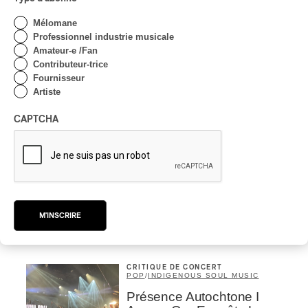
Mélomane
Professionnel industrie musicale
Amateur-e /Fan
Contributeur-trice
Fournisseur
Artiste
CAPTCHA
Ce contenu provient d’
AllMusic et est adapté par
PAN M 360
Tout le contenu 360
M'INSCRIRE
CRITIQUE DE CONCERT
POP
/
INDIGENOUS SOUL MUSIC
Présence Autochtone I