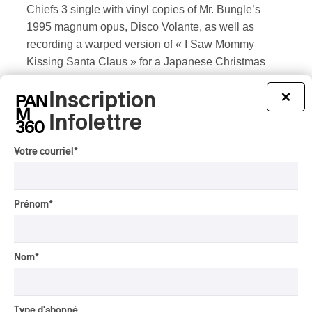
Chiefs 3 single with vinyl copies of Mr. Bungle’s
1995 magnum opus, Disco Volante, as well as
recording a warped version of « I Saw Mommy
Kissing Santa Claus » for a Japanese Christmas
compilation. They were also signed on to contribute
Inscription
×
a Beach Boys track to a Japanese Beach Boys
tribute album, showing that they can tackle just
Infolettre
about any musical form put in front of them.
Votre courriel
*
POUR ACHETER VOTRE BILLET, C’EST ICI!
Prénom
*
Nom
*
Type d'abonné