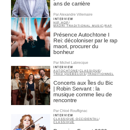
ans de carrière
Par Alexandre Villemaire
INTERVIEW
HIP HOP
/
MAORI TRADITIONAL MUSIC
/
RAP
Présence Autochtone I
Rei: décoloniser par le rap
maori, procurer du
bonheur
Par Michel Labrecque
INTERVIEW
AUTOCHTONE
/
CLASSIQUE
/
TRAD QUÉBÉCOIS
/
TRADITIONNEL
Concerts aux Îles du Bic
| Robin Servant : la
musique comme lieu de
rencontre
Par Chloé Rouffignac
INTERVIEW
CLASSIQUE OCCIDENTAL
/
CLASSIQUE