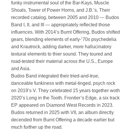
funky instrumental soul of the Bar-Kays, Muscle
Shoals, Tower of Power Horns, and J.B.’s. Their
recorded catalog, between 2005 and 2010 — Budos
Band I, II, and III — appropriately reflected those
influences. With 2014’s Burnt Offering, Budos shifted
gears, blending elements of early-’70s psychedelia
and Krautrock, adding darker, more hallucinatory
textural elements to thier sound. They toured and
road-tested their material across the U.S., Europe
and Asia.
Budos Band integrated their tried-and-true,
danceable funkiness with metal-tinged, psych rock
on 2019’s V. They celebrated 15 years together woth
2020’s Long in the Tooth. Frontier’s Edge, a six track
EP appeared on Diamond West Records in 2023.
Budos returned in 2025 with VII, an album directly
decended from Burnt Offering a decade earlier but
much further up the road.