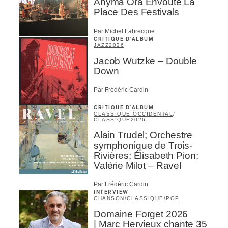
Anyma Ora Envoûte La
Place Des Festivals
Par Michel Labrecque
CRITIQUE D'ALBUM
JAZZ
2026
Jacob Wutzke – Double
Down
Par Frédéric Cardin
CRITIQUE D'ALBUM
CLASSIQUE OCCIDENTAL
/
CLASSIQUE
2026
Alain Trudel; Orchestre
symphonique de Trois-
Rivières; Élisabeth Pion;
Valérie Milot – Ravel
Par Frédéric Cardin
INTERVIEW
CHANSON
/
CLASSIQUE
/
POP
Domaine Forget 2026
| Marc Hervieux chante 35