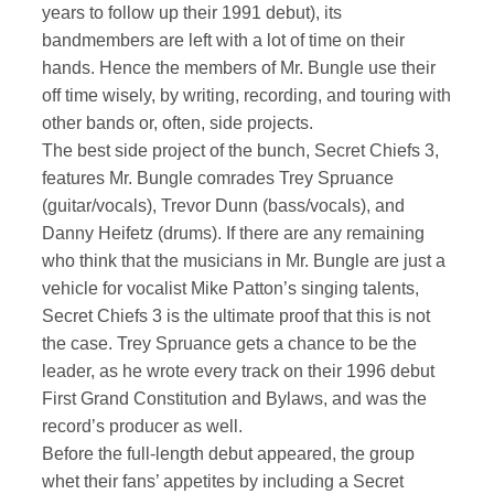
years to follow up their 1991 debut), its
bandmembers are left with a lot of time on their
hands. Hence the members of Mr. Bungle use their
off time wisely, by writing, recording, and touring with
other bands or, often, side projects.
The best side project of the bunch, Secret Chiefs 3,
features Mr. Bungle comrades Trey Spruance
(guitar/vocals), Trevor Dunn (bass/vocals), and
Danny Heifetz (drums). If there are any remaining
who think that the musicians in Mr. Bungle are just a
vehicle for vocalist Mike Patton’s singing talents,
Secret Chiefs 3 is the ultimate proof that this is not
the case. Trey Spruance gets a chance to be the
leader, as he wrote every track on their 1996 debut
First Grand Constitution and Bylaws, and was the
record’s producer as well.
Before the full-length debut appeared, the group
whet their fans’ appetites by including a Secret