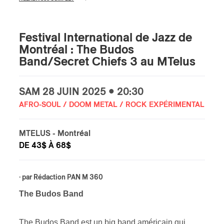
s
Festival International de Jazz de
Montréal : The Budos
Band/Secret Chiefs 3 au MTelus
SAM
28 JUIN
2025 • 20:30
AFRO-SOUL / DOOM METAL / ROCK EXPÉRIMENTAL
MTELUS
- Montréal
DE 43$ À 68$
· par
Rédaction PAN M 360
The Budos Band
The Budos Band est un big band américain qui